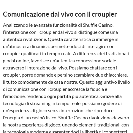
Comunicazione dal vivo con il croupier
Analizzando le avanzate funzionalità di Shuffle Casino,
l’interazione con i croupier dal vivo si distingue come una
autentica rivoluzione. Questa caratteristica ci immerge in
un’atmosfera dinamica, permettendoci di interagire con
croupier qualificati in tempo reale. A differenza dei tradizionali
giochi online, favorisce un’autentica connessione sociale
attraverso l’interazione dal vivo. Possiamo chattare con i
croupier, porre domande e persino scambiare due chiacchiere,
il tutto comodamente da casa nostra. Questo aggiuntivo livello
di comunicazione con i croupier accresce la fiducia e
l’emozione, rendendo ogni partita più autentica. Grazie alla
tecnologia di streaming in tempo reale, possiamo godere di
un’esperienza di gioco senza interruzioni che riproduce
l’energia di un casinò fisico. Shuffle Casino rivoluziona davvero
la nostra esperienza di gioco, unendo elementi tradizionali con
la tecnologia moderna e garantendoci la libertà di connetterci