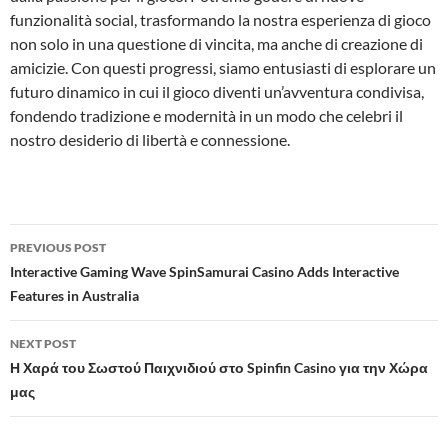
funzionalità social, trasformando la nostra esperienza di gioco
non solo in una questione di vincita, ma anche di creazione di
amicizie. Con questi progressi, siamo entusiasti di esplorare un
futuro dinamico in cui il gioco diventi un’avventura condivisa,
fondendo tradizione e modernità in un modo che celebri il
nostro desiderio di libertà e connessione.
Post
PREVIOUS POST
navigation
Interactive Gaming Wave SpinSamurai Casino Adds Interactive
Features in Australia
NEXT POST
Η Χαρά του Σωστού Παιχνιδιού στο Spinfin Casino για την Χώρα
μας