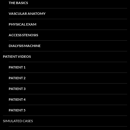
THE BASICS
VASCULAR ANATOMY
PHYSICAL EXAM
ACCESS STENOSIS
DIALYSIS MACHINE
PATIENT VIDEOS
PATIENT 1
PATIENT 2
PATIENT 3
PATIENT 4
PATIENT 5
SIMULATED CASES