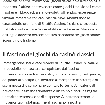
ideale fusione tra i tradizionali giochi da casinò e la tecnologia
moderna. È affascinante vedere come giochi tradizionali come
il poker e il blackjack si siano evoluti, offrendoci esperienze
virtuali immersive con croupier dal vivo. Analizzando le
caratteristiche uniche di Shuffle Casino, è chiaro che questa
piattaforma favorisce l’accessibilità e il interesse. Ma cosa la
distingue davvero nel competitivo panorama del gioco online?
Scopriamolo insieme.
Il fascino dei giochi da casinò classici
Immergendosi nel vivace mondo di Shuffle Casino in Italia, è
impossibile non lasciarsi conquistare dal fascino
intramontabile dei tradizionali giochi da casinò. Questi giochi,
dal poker al blackjack, ci invitano a impegnarci in strategie di
scommessa che combinano abilità e fortuna. L’emozione di
prevedere una mano trionfante o un colpo di fortuna regala
un’esaltante sensazione di suspense. Allo stesso tempo, le
intramontabili slot machine affascinano la nostra