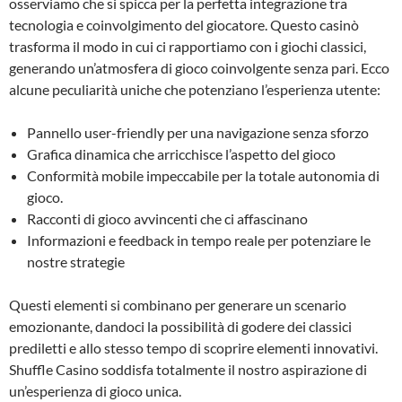
osserviamo che si spicca per la perfetta integrazione tra
tecnologia e coinvolgimento del giocatore. Questo casinò
trasforma il modo in cui ci rapportiamo con i giochi classici,
generando un’atmosfera di gioco coinvolgente senza pari. Ecco
alcune peculiarità uniche che potenziano l’esperienza utente:
Pannello user-friendly per una navigazione senza sforzo
Grafica dinamica che arricchisce l’aspetto del gioco
Conformità mobile impeccabile per la totale autonomia di
gioco.
Racconti di gioco avvincenti che ci affascinano
Informazioni e feedback in tempo reale per potenziare le
nostre strategie
Questi elementi si combinano per generare un scenario
emozionante, dandoci la possibilità di godere dei classici
prediletti e allo stesso tempo di scoprire elementi innovativi.
Shuffle Casino soddisfa totalmente il nostro aspirazione di
un’esperienza di gioco unica.