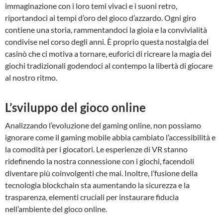
immaginazione con i loro temi vivaci e i suoni retro,
riportandoci ai tempi d’oro del gioco d’azzardo. Ogni giro
contiene una storia, rammentandoci la gioia e la convivialità
condivise nel corso degli anni. È proprio questa nostalgia del
casinò che ci motiva a tornare, euforici di ricreare la magia dei
giochi tradizionali godendoci al contempo la libertà di giocare
al nostro ritmo.
L’sviluppo del gioco online
Analizzando l’evoluzione del gaming online, non possiamo
ignorare come il gaming mobile abbia cambiato l’accessibilità e
la comodità per i giocatori. Le esperienze di VR stanno
ridefinendo la nostra connessione con i giochi, facendoli
diventare più coinvolgenti che mai. Inoltre, l’fusione della
tecnologia blockchain sta aumentando la sicurezza e la
trasparenza, elementi cruciali per instaurare fiducia
nell’ambiente del gioco online.