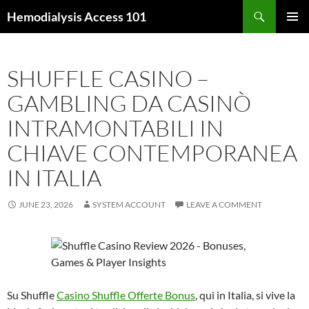
Skip
Search
Hemodialysis Access 101
to
PRIMAR
content
MENU
SHUFFLE CASINO –
GAMBLING DA CASINÒ
INTRAMONTABILI IN
CHIAVE CONTEMPORANEA
IN ITALIA
JUNE 23, 2026
SYSTEM ACCOUNT
LEAVE A COMMENT
Su Shuffle
Casino Shuffle Offerte Bonus
, qui in Italia, si vive la