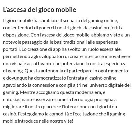
L’ascesa del gioco mobile
Il gioco mobile ha cambiato il scenario del gaming online,
consentendoci di goderci i nostri giochi da casinò preferiti a
disposizione. Con l’ascesa del gioco mobile, abbiamo visto a un
notevole passaggio dalle basi tradizionali alle esperienze
portatili. Lo creazione di app ha svolto un ruolo essenziale,
permettendo agli sviluppatori di creare interfacce innovative e
una visuale accattivante che potenziano la nostra esperienza
di gaming. Questa autonomia di partecipare in ogni momento
e dovunque ha democratizzato l’entrata ai casinò online,
agevolando la connessione con gli altri nel universo digitale del
gaming. Mentre accogliamo questa moderna era, è
entusiasmante osservare come la tecnologia prosegua a
migliorare il nostro piacere e l’interazione con i giochi da
casinò. Festeggiamo la comodità e l’eccitazione che il gaming
mobile introduce nelle nostre vite!