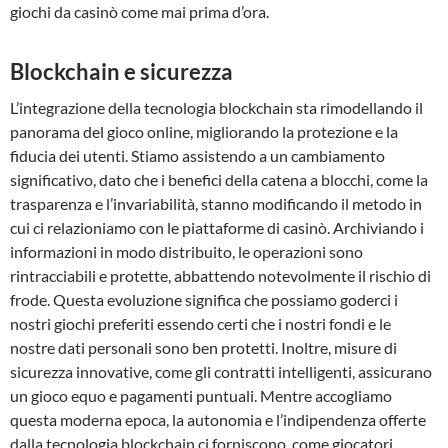
giochi da casinò come mai prima d’ora.
Blockchain e sicurezza
L’integrazione della tecnologia blockchain sta rimodellando il
panorama del gioco online, migliorando la protezione e la
fiducia dei utenti. Stiamo assistendo a un cambiamento
significativo, dato che i benefici della catena a blocchi, come la
trasparenza e l’invariabilità, stanno modificando il metodo in
cui ci relazioniamo con le piattaforme di casinò. Archiviando i
informazioni in modo distribuito, le operazioni sono
rintracciabili e protette, abbattendo notevolmente il rischio di
frode. Questa evoluzione significa che possiamo goderci i
nostri giochi preferiti essendo certi che i nostri fondi e le
nostre dati personali sono ben protetti. Inoltre, misure di
sicurezza innovative, come gli contratti intelligenti, assicurano
un gioco equo e pagamenti puntuali. Mentre accogliamo
questa moderna epoca, la autonomia e l’indipendenza offerte
dalla tecnologia blockchain ci forniscono, come giocatori,