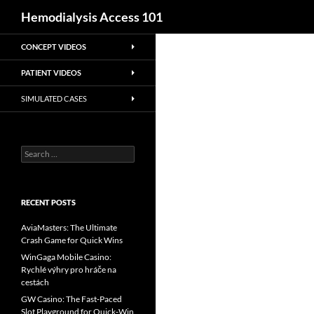
Search
Hemodialysis Access 101
Skip
CONCEPT VIDEOS
to
content
PATIENT VIDEOS
SIMULATED CASES
Search
for:
RECENT POSTS
AviaMasters: The Ultimate
Crash Game for Quick Wins
WinGaga Mobile Casino:
Rychlé výhry pro hráče na
cestách
GW Casino: The Fast‑Paced
Slot Playground for Quick‑Win