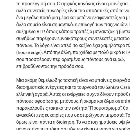
τη προσέγγισή σου. Ο αρχικός κανόνας είναι η συνέχεια.
αλλά συνεπείς συνεδρίες είναι πιο αποδοτικές από το να
ένα μεγάλο ποσό μια μέρα και μετά να εξαφανιστείς για μ
άλλο σημείο είναι σημαντικό: η επιλογή των παιχνιδιών. 
αυξημένο RTP, όπως κάποια τραπέζια μπλακτζακ ή βιντε
συνήθως παρέχουν ευνοϊκότερους συντελεστές μετατρ
πόντων. Το λόγο είναι απλό: το καζίνο έχει χαμηλότερο 
(house edge). Από την άλλη, παιχνίδια με πολύ μικρό RT
σου προσφέρουν περιορισμένους πόντους ανά ευρώ,
επιβραδύνοντας την πρόοδό σου.
Μια ακόμη θεμελιώδης τακτική είναι να μπαίνεις ενεργά σ
διαφημιστικές ενέργειες και τα τουρνουά του Sankra Casi
ελληνική αγορά. Αυτές οι ενέργειες συχνά δίνουν πρόσθ
πόντους αφοσίωσης, μπόνους, ή ακόμα και άλμα σε επίπ
παρακολουθείς τακτικά την ενότητα “Προμοτάρισμα”, θα
ανακαλύπτεις ευκαιρίες που σε σπρώχνουν μπροστά. Το
όμως, είναι πάντα η διοίκηση. Το να στοιχηματίσεις υψη
μόνο στόχο τη απόκτηση πόντων είναι συνταγή για γρή