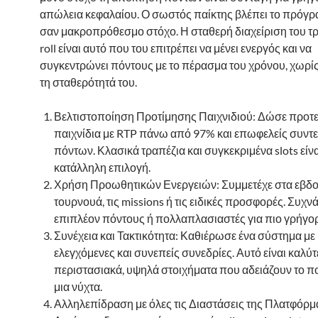
απώλεια κεφαλαίου. Ο σωστός παίκτης βλέπει το πρόγρ
σαν μακροπρόθεσμο στόχο. Η σταθερή διαχείριση του τ
roll είναι αυτό που του επιτρέπει να μένει ενεργός και να
συγκεντρώνει πόντους με το πέρασμα του χρόνου, χωρίς
τη σταθερότητά του.
Βελτιστοποίηση Προτίμησης Παιχνιδιού: Δώσε προτε
παιχνίδια με RTP πάνω από 97% και επωφελείς συντ
πόντων. Κλασικά τραπέζια και συγκεκριμένα slots είνα
κατάλληλη επιλογή.
Χρήση Προωθητικών Ενεργειών: Συμμετέχε στα εβδο
τουρνουά, τις missions ή τις ειδικές προσφορές. Συχ
επιπλέον πόντους ή πολλαπλασιαστές για πιο γρήγορ
Συνέχεια και Τακτικότητα: Καθιέρωσε ένα σύστημα με
ελεγχόμενες και συνεπείς συνεδρίες. Αυτό είναι καλύ
περιστασιακά, υψηλά στοιχήματα που αδειάζουν το π
μια νύχτα.
Αλληλεπίδραση με όλες τις Διαστάσεις της Πλατφόρμ