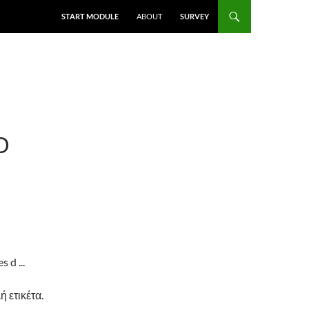
START MODULE
ABOUT
SURVEY
Ο
ή ετικέτα.