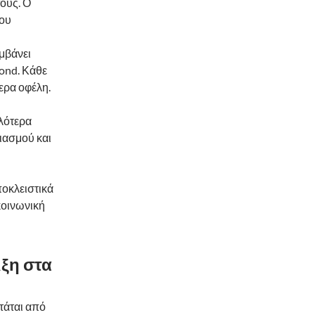
ους. Ο
του
μβάνει
mond. Κάθε
ερα οφέλη.
λότερα
ιασμού και
οκλειστικά
κοινωνική
ιξη στα
τάται από