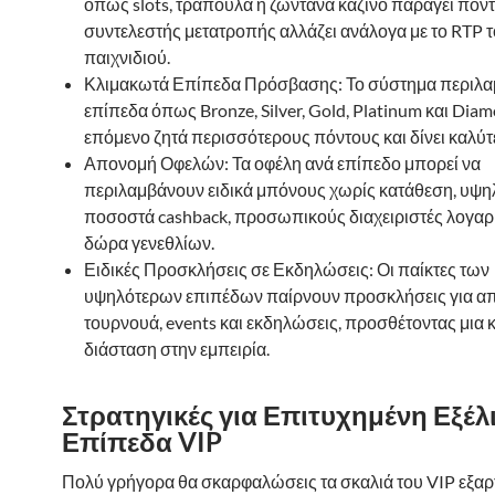
όπως slots, τράπουλα ή ζωντανά καζίνο παράγει πόντ
συντελεστής μετατροπής αλλάζει ανάλογα με το RTP 
παιχνιδιού.
Κλιμακωτά Επίπεδα Πρόσβασης: Το σύστημα περιλα
επίπεδα όπως Bronze, Silver, Gold, Platinum και Dia
επόμενο ζητά περισσότερους πόντους και δίνει καλύτ
Απονομή Οφελών: Τα οφέλη ανά επίπεδο μπορεί να
περιλαμβάνουν ειδικά μπόνους χωρίς κατάθεση, υψη
ποσοστά cashback, προσωπικούς διαχειριστές λογαρ
δώρα γενεθλίων.
Ειδικές Προσκλήσεις σε Εκδηλώσεις: Οι παίκτες των
υψηλότερων επιπέδων παίρνουν προσκλήσεις για απ
τουρνουά, events και εκδηλώσεις, προσθέτοντας μια 
διάσταση στην εμπειρία.
Στρατηγικές για Επιτυχημένη Εξέλ
Επίπεδα VIP
Πολύ γρήγορα θα σκαρφαλώσεις τα σκαλιά του VIP εξαρ