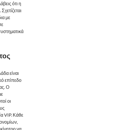
άβεις ότι η
 Σχετίζεται
ια με
σε
συστηματικά
τος
άδα είναι
ικό επίπεδο
ας. Ο
με
τοί οι
ους
ία VIP. Κάθε
ρονομίων,
 κίνητρο να