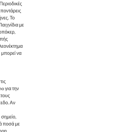
 Περιοδικές
 ποντάρεις
ήνες. Το
Παιχνίδια με
οπόκερ,
οπής
πλεονέκτημα
P μπορεί να
τις
no για την
ετους
εδο. Αν
 σημείο,
λά ποσά με
γορη