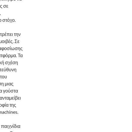
ις σε
,
ο στόχο.
τρέπει την
οιβές. Σε
 αφοσίωσης
ατφόρμα. Τα
ική σχέση
υπεύθυνη
 του
ση μιας
τα γούστα
 ανταμείβει
ρφία της
 machines.
παιχνίδια