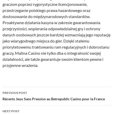
graczom poprzez rygorystyczne licencjonowanie,
przestrzeganie polskiego prawa hazardowego oraz
dostosowanie do międzynarodowych standardów.
Proaktywne działania kasyna w zakresie gwarantowania
przejrzystości, wspierania odpowiedzialnej gry i ochrony
danych osobowych jeszcze bardziej wzmacniają jego reputację
jako wiarygodnego miejsca do gier. Dzięki stałemu
priorytetowemu traktowaniu ram regulacyjnych i dobrostanu
graczy, Malina Casino nie tylko dba o integralność swojej
działalności, ale także gwarantuje swoim klientom pewne i
przyjemne wrażenia.
Post
PREVIOUS POST
navigation
Récents Jeux Sans Pression au Betrepublic Casino pour la France
NEXT POST