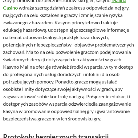
Aby promować bezpieczne środowisko gier, kasyno
Malina
Casino
wdraża szereg działań z zakresu odpowiedzialnej gry,
mających na celu kształcenie graczy i zmniejszanie ryzyka
związanego z hazardem. Kasyno priorytetowo traktuje
edukację hazardową, udostępniając szczegółowe informacje
na temat odpowiedzialnych praktyk hazardowych,
potencjalnych niebezpieczeństw i objawów problematycznych
zachowań. Ma to na celu pozwolenie graczom podejmowania
świadomych decyzji dotyczących ich aktywności w grach.
Kasyno Malina oferuje również środki wsparcia, w tym dostęp
do profesjonalnych usług doradczych i infolinii dla osób
potrzebujących pomocy. Ponadto gracze mogą ustalać
osobiste limity dotyczące swojej aktywności w grach, aby
zagwarantować sobie kontrolę nad grą. Połączenie edukacji i
dostępnych zasobów wsparcia odzwierciedla zaangażowanie
kasyna w promowanie odpowiedzialnej gry i gwarantowanie
bezpieczeństwa graczom w ich środowisku gry.
Protokoły bezpiecznych transakcji