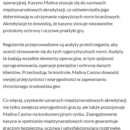
operacyjnej. Kasyno Malina stosuje się do surowych
międzynarodowych akredytacji, co odzwierciedla jego
determinację w utrzymanie najwyższych norm branżowych.
Akredytacje te dowodzą, że kasyno stosuje niezawodne
protokoły ochrony i uczciwe praktyki gry.
Regularnie przeprowadzane są audyty przestrzegania, aby
ocenić stosowanie się do tych rygorystycznych norm. Audyty
te badają wszelkie elementy operacyjne, w tym spójność
oprogramowania, operacje pieniężne i ochronę danych
klientów. Przechodząc te kontrole, Malina Casino dowodzi
swojej przejrzystości i wiarygodności w zapewnianiu
chronionego środowiska gier.
Co więcej, uzyskanie uznanych międzynarodowych akredytacji
nie tylko zwiększa wiarygodność graczy, ale także pozycjonuje
Malina Casino na konkurencyjnym rynku. Zaangażowanie
kasyna w spełnianie międzynarodowych norm gwarantuje
graczom bezpieczną, uczciwą i satysfakcjonującą rozgrywkę,