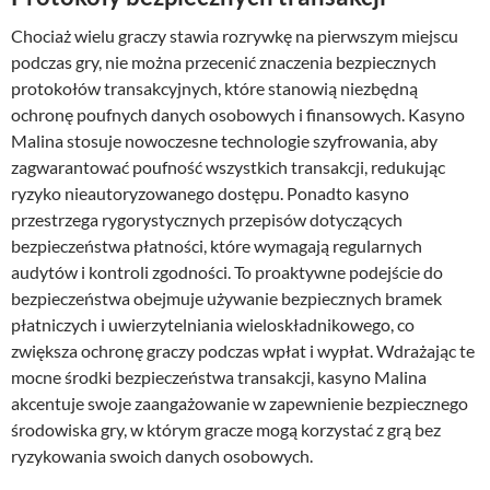
Chociaż wielu graczy stawia rozrywkę na pierwszym miejscu
podczas gry, nie można przecenić znaczenia bezpiecznych
protokołów transakcyjnych, które stanowią niezbędną
ochronę poufnych danych osobowych i finansowych. Kasyno
Malina stosuje nowoczesne technologie szyfrowania, aby
zagwarantować poufność wszystkich transakcji, redukując
ryzyko nieautoryzowanego dostępu. Ponadto kasyno
przestrzega rygorystycznych przepisów dotyczących
bezpieczeństwa płatności, które wymagają regularnych
audytów i kontroli zgodności. To proaktywne podejście do
bezpieczeństwa obejmuje używanie bezpiecznych bramek
płatniczych i uwierzytelniania wieloskładnikowego, co
zwiększa ochronę graczy podczas wpłat i wypłat. Wdrażając te
mocne środki bezpieczeństwa transakcji, kasyno Malina
akcentuje swoje zaangażowanie w zapewnienie bezpiecznego
środowiska gry, w którym gracze mogą korzystać z grą bez
ryzykowania swoich danych osobowych.