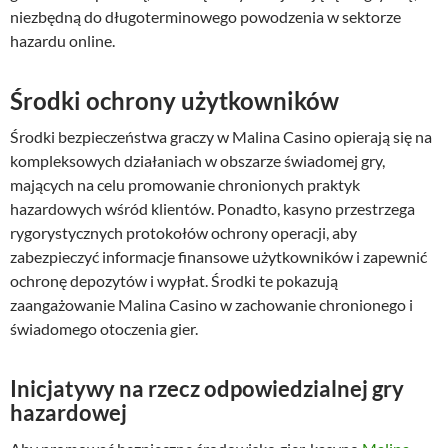
niezbędną do długoterminowego powodzenia w sektorze
hazardu online.
Środki ochrony użytkowników
Środki bezpieczeństwa graczy w Malina Casino opierają się na
kompleksowych działaniach w obszarze świadomej gry,
mających na celu promowanie chronionych praktyk
hazardowych wśród klientów. Ponadto, kasyno przestrzega
rygorystycznych protokołów ochrony operacji, aby
zabezpieczyć informacje finansowe użytkowników i zapewnić
ochronę depozytów i wypłat. Środki te pokazują
zaangażowanie Malina Casino w zachowanie chronionego i
świadomego otoczenia gier.
Inicjatywy na rzecz odpowiedzialnej gry
hazardowej