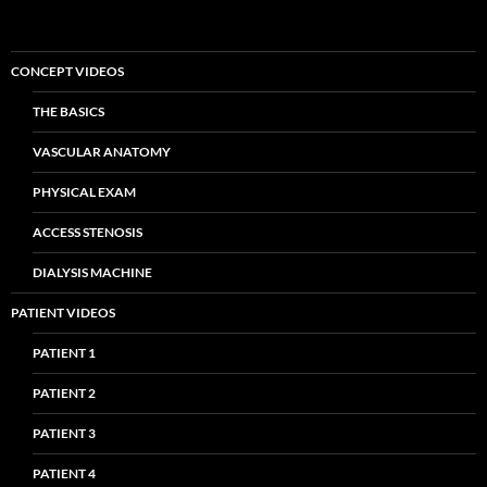
CONCEPT VIDEOS
THE BASICS
VASCULAR ANATOMY
PHYSICAL EXAM
ACCESS STENOSIS
DIALYSIS MACHINE
PATIENT VIDEOS
PATIENT 1
PATIENT 2
PATIENT 3
PATIENT 4