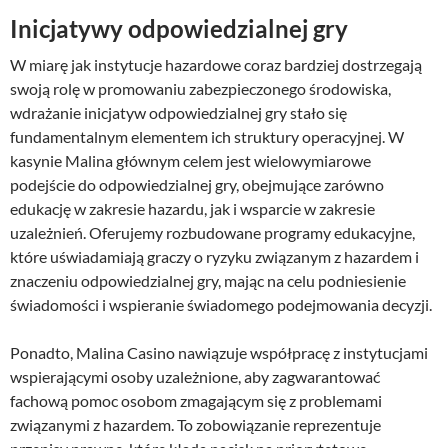
Inicjatywy odpowiedzialnej gry
W miarę jak instytucje hazardowe coraz bardziej dostrzegają
swoją rolę w promowaniu zabezpieczonego środowiska,
wdrażanie inicjatyw odpowiedzialnej gry stało się
fundamentalnym elementem ich struktury operacyjnej. W
kasynie Malina głównym celem jest wielowymiarowe
podejście do odpowiedzialnej gry, obejmujące zarówno
edukację w zakresie hazardu, jak i wsparcie w zakresie
uzależnień. Oferujemy rozbudowane programy edukacyjne,
które uświadamiają graczy o ryzyku związanym z hazardem i
znaczeniu odpowiedzialnej gry, mając na celu podniesienie
świadomości i wspieranie świadomego podejmowania decyzji.
Ponadto, Malina Casino nawiązuje współpracę z instytucjami
wspierającymi osoby uzależnione, aby zagwarantować
fachową pomoc osobom zmagającym się z problemami
związanymi z hazardem. To zobowiązanie reprezentuje