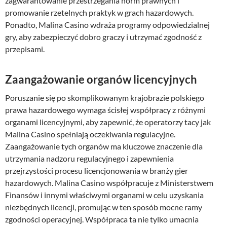
zagwarantowanie przestrzegania norm prawnych i
promowanie rzetelnych praktyk w grach hazardowych.
Ponadto, Malina Casino wdraża programy odpowiedzialnej
gry, aby zabezpieczyć dobro graczy i utrzymać zgodność z
przepisami.
Zaangażowanie organów licencyjnych
Poruszanie się po skomplikowanym krajobrazie polskiego
prawa hazardowego wymaga ścisłej współpracy z różnymi
organami licencyjnymi, aby zapewnić, że operatorzy tacy jak
Malina Casino spełniają oczekiwania regulacyjne.
Zaangażowanie tych organów ma kluczowe znaczenie dla
utrzymania nadzoru regulacyjnego i zapewnienia
przejrzystości procesu licencjonowania w branży gier
hazardowych. Malina Casino współpracuje z Ministerstwem
Finansów i innymi właściwymi organami w celu uzyskania
niezbędnych licencji, promując w ten sposób mocne ramy
zgodności operacyjnej. Współpraca ta nie tylko umacnia