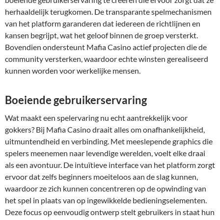
herhaaldelijk terugkomen. De transparante spelmechanismen
van het platform garanderen dat iedereen de richtlijnen en
kansen begrijpt, wat het geloof binnen de groep versterkt.
Bovendien ondersteunt Mafia Casino actief projecten die de
community versterken, waardoor echte winsten gerealiseerd
kunnen worden voor werkelijke mensen.
Boeiende gebruikerservaring
Wat maakt een spelervaring nu echt aantrekkelijk voor
gokkers? Bij Mafia Casino draait alles om onafhankelijkheid,
uitmuntendheid en verbinding. Met meeslepende graphics die
spelers meenemen naar levendige werelden, voelt elke draai
als een avontuur. De intuïtieve interface van het platform zorgt
ervoor dat zelfs beginners moeiteloos aan de slag kunnen,
waardoor ze zich kunnen concentreren op de opwinding van
het spel in plaats van op ingewikkelde bedieningselementen.
Deze focus op eenvoudig ontwerp stelt gebruikers in staat hun