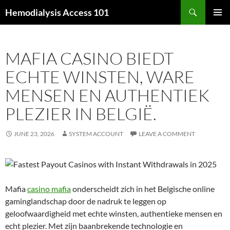
Skip
Search
Hemodialysis Access 101
to
PRIMAR
content
MENU
MAFIA CASINO BIEDT
ECHTE WINSTEN, WARE
MENSEN EN AUTHENTIEK
PLEZIER IN BELGIË.
JUNE 23, 2026
SYSTEM ACCOUNT
LEAVE A COMMENT
Mafia
casino mafia
onderscheidt zich in het Belgische online
gaminglandschap door de nadruk te leggen op
geloofwaardigheid met echte winsten, authentieke mensen en
echt plezier. Met zijn baanbrekende technologie en