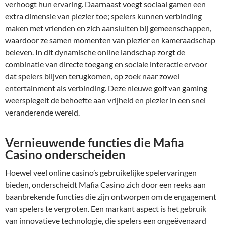
verhoogt hun ervaring. Daarnaast voegt sociaal gamen een
extra dimensie van plezier toe; spelers kunnen verbinding
maken met vrienden en zich aansluiten bij gemeenschappen,
waardoor ze samen momenten van plezier en kameraadschap
beleven. In dit dynamische online landschap zorgt de
combinatie van directe toegang en sociale interactie ervoor
dat spelers blijven terugkomen, op zoek naar zowel
entertainment als verbinding. Deze nieuwe golf van gaming
weerspiegelt de behoefte aan vrijheid en plezier in een snel
veranderende wereld.
Vernieuwende functies die Mafia
Casino onderscheiden
Hoewel veel online casino’s gebruikelijke spelervaringen
bieden, onderscheidt Mafia Casino zich door een reeks aan
baanbrekende functies die zijn ontworpen om de engagement
van spelers te vergroten. Een markant aspect is het gebruik
van innovatieve technologie, die spelers een ongeëvenaard