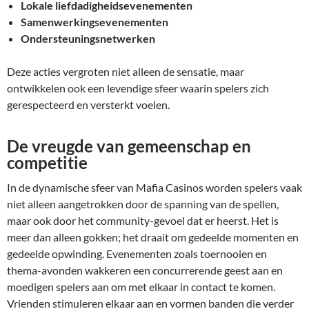
Lokale liefdadigheidsevenementen
Samenwerkingsevenementen
Ondersteuningsnetwerken
Deze acties vergroten niet alleen de sensatie, maar
ontwikkelen ook een levendige sfeer waarin spelers zich
gerespecteerd en versterkt voelen.
De vreugde van gemeenschap en
competitie
In de dynamische sfeer van Mafia Casinos worden spelers vaak
niet alleen aangetrokken door de spanning van de spellen,
maar ook door het community-gevoel dat er heerst. Het is
meer dan alleen gokken; het draait om gedeelde momenten en
gedeelde opwinding. Evenementen zoals toernooien en
thema-avonden wakkeren een concurrerende geest aan en
moedigen spelers aan om met elkaar in contact te komen.
Vrienden stimuleren elkaar aan en vormen banden die verder