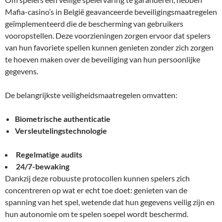
Mafia-casino’s in België geavanceerde beveiligingsmaatregelen
geïmplementeerd die de bescherming van gebruikers
vooropstellen. Deze voorzieningen zorgen ervoor dat spelers
van hun favoriete spellen kunnen genieten zonder zich zorgen
te hoeven maken over de beveiliging van hun persoonlijke
gegevens.
De belangrijkste veiligheidsmaatregelen omvatten:
Biometrische authenticatie
Versleutelingstechnologie
Regelmatige audits
24/7-bewaking
Dankzij deze robuuste protocollen kunnen spelers zich
concentreren op wat er echt toe doet: genieten van de
spanning van het spel, wetende dat hun gegevens veilig zijn en
hun autonomie om te spelen soepel wordt beschermd.