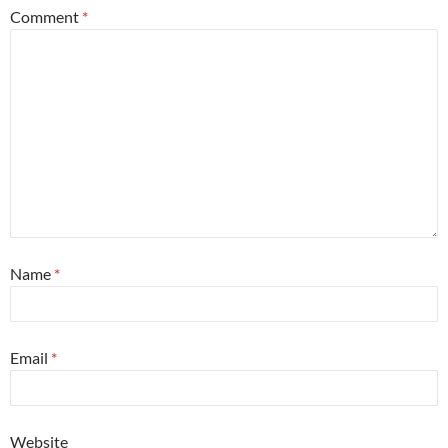
Comment
*
Name
*
Email
*
Website