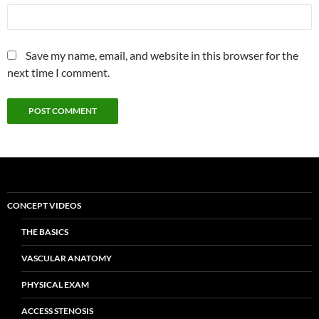
Save my name, email, and website in this browser for the
next time I comment.
CONCEPT VIDEOS
THE BASICS
VASCULAR ANATOMY
PHYSICAL EXAM
ACCESS STENOSIS