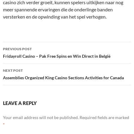
casino zich verder groeit, kunnen spelers uitkijken naar nog
meer spannende ervaringen die de onderlinge banden
versterken en de opwinding van het spel verhogen.
Post
PREVIOUS POST
navigation
Fridayroll Casino – Pak Free Spins en Win Direct in België
NEXT POST
Assemblies Organized King Casino Sections Activities for Canada
LEAVE A REPLY
Your email address will not be published.
Required fields are marked
*