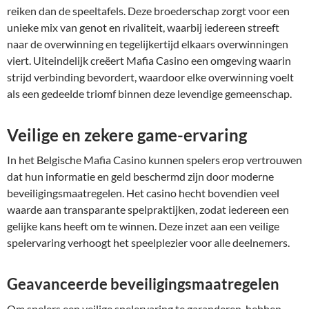
reiken dan de speeltafels. Deze broederschap zorgt voor een
unieke mix van genot en rivaliteit, waarbij iedereen streeft
naar de overwinning en tegelijkertijd elkaars overwinningen
viert. Uiteindelijk creëert Mafia Casino een omgeving waarin
strijd verbinding bevordert, waardoor elke overwinning voelt
als een gedeelde triomf binnen deze levendige gemeenschap.
Veilige en zekere game-ervaring
In het Belgische Mafia Casino kunnen spelers erop vertrouwen
dat hun informatie en geld beschermd zijn door moderne
beveiligingsmaatregelen. Het casino hecht bovendien veel
waarde aan transparante spelpraktijken, zodat iedereen een
gelijke kans heeft om te winnen. Deze inzet aan een veilige
spelervaring verhoogt het speelplezier voor alle deelnemers.
Geavanceerde beveiligingsmaatregelen
Om spelers een veilige spelervaring te garanderen, hebben