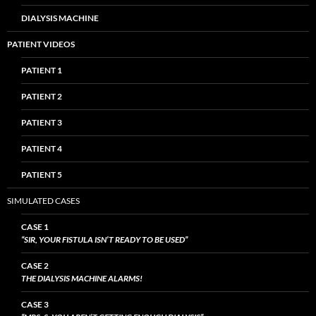
DIALYSIS MACHINE
PATIENT VIDEOS
PATIENT 1
PATIENT 2
PATIENT 3
PATIENT 4
PATIENT 5
SIMULATED CASES
CASE 1
“SIR, YOUR FISTULA ISN’T READY TO BE USED”
CASE 2
THE DIALYSIS MACHINE ALARMS!
CASE 3