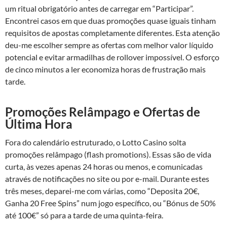
um ritual obrigatório antes de carregar em “Participar”.
Encontrei casos em que duas promoções quase iguais tinham
requisitos de apostas completamente diferentes. Esta atenção
deu-me escolher sempre as ofertas com melhor valor líquido
potencial e evitar armadilhas de rollover impossível. O esforço
de cinco minutos a ler economiza horas de frustração mais
tarde.
Promoções Relâmpago e Ofertas de
Última Hora
Fora do calendário estruturado, o Lotto Casino solta
promoções relâmpago (flash promotions). Essas são de vida
curta, às vezes apenas 24 horas ou menos, e comunicadas
através de notificações no site ou por e-mail. Durante estes
três meses, deparei-me com várias, como “Deposita 20€,
Ganha 20 Free Spins” num jogo específico, ou “Bónus de 50%
até 100€” só para a tarde de uma quinta-feira.