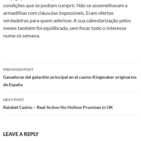
condições que se podiam cumprir. Não se assemelhavam a
armadilhas com cláusulas impossíveis. Eram ofertas
verdadeiras para quem aderisse. A sua calendarização pelos
meses também foi equilibrada, sem focar todo o interesse
numa só semana.
Post
PREVIOUS POST
navigation
Ganadores del galardón principal en el casino Kingmaker originarios
de España
NEXT POST
Rainbet Casino – Real Action No Hollow Promises in UK
LEAVE A REPLY