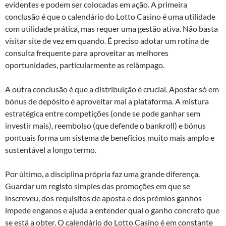
evidentes e podem ser colocadas em ação. A primeira
conclusão é que o calendário do Lotto Casino é uma utilidade
com utilidade prática, mas requer uma gestão ativa. Não basta
visitar site de vez em quando. É preciso adotar um rotina de
consulta frequente para aproveitar as melhores
oportunidades, particularmente as relâmpago.
A outra conclusão é que a distribuição é crucial. Apostar só em
bónus de depósito é aproveitar mal a plataforma. A mistura
estratégica entre competições (onde se pode ganhar sem
investir mais), reembolso (que defende o bankroll) e bónus
pontuais forma um sistema de benefícios muito mais amplo e
sustentável a longo termo.
Por último, a disciplina própria faz uma grande diferença.
Guardar um registo simples das promoções em que se
inscreveu, dos requisitos de aposta e dos prémios ganhos
impede enganos e ajuda a entender qual o ganho concreto que
se está a obter. O calendário do Lotto Casino é em constante