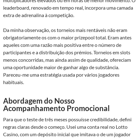
multiplicadores elevados ou em horas de menor movimento. O
leaderboard, renovado em tempo real, incorpora uma camada
extra de adrenalina à competição.
Da minha observação, os torneios mais rentáveis não eram
obrigatoriamente os com o maior prizepool total. Eram antes
aqueles com uma razão mais positiva entre o número de
participantes e a distribuição dos prémios. Torneios em slots
menos concorridas, mas ainda assim de qualidade, ofereciam
uma oportunidade maior de ganhar algo de substância.
Pareceu-me uma estratégia usada por vários jogadores
habituais.
Abordagem do Nosso
Acompanhamento Promocional
Para que o teste de três meses possuísse credibilidade, defini
regras claras desde o começo. Usei uma conta real no Lotto
Casino, com um depósito inicial que imitava o de um jogador