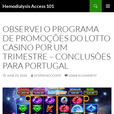
Skip
Search
Hemodialysis Access 101
to
PRIMAR
content
MENU
OBSERVEI O PROGRAMA
DE PROMOÇÕES DO LOTTO
CASINO POR UM
TRIMESTRE – CONCLUSÕES
PARA PORTUGAL
JUNE 23, 2026
SYSTEM ACCOUNT
LEAVE A COMMENT