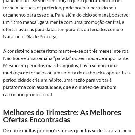
planeamento. Se você tem noção que à quarta-feira há um
torneio na sua slot preferida, pode poupar parte do seu
orçamento para esse dia. Para além do ciclo semanal, observei
um ritmo mensal, geralmente com uma promoção central, e
ofertas avulsas para datas temporárias ou feriados como o
Natal ou o Dia de Portugal.
A consistência deste ritmo manteve-se os três meses inteiros.
Não houve uma semana “parada” ou sem nada de importante.
Mesmo em períodos mais tranquilos, havia sempre uma
mudança de torneios ou uma oferta de cashback a operar. Esta
periodicidade cria um hábito, uma razão para voltar à
plataforma com assiduidade, que é o núcleo de um bom
calendário promocional.
Melhores do Trimestre: As Melhores
Ofertas Encontradas
De entre muitas promoções, umas quantas se destacaram pelo