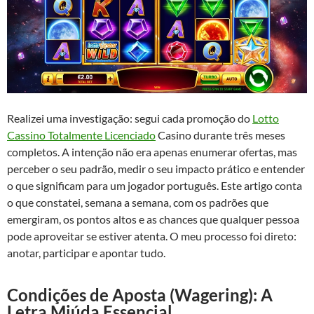
Realizei uma investigação: segui cada promoção do
Lotto
Cassino Totalmente Licenciado
Casino durante três meses
completos. A intenção não era apenas enumerar ofertas, mas
perceber o seu padrão, medir o seu impacto prático e entender
o que significam para um jogador português. Este artigo conta
o que constatei, semana a semana, com os padrões que
emergiram, os pontos altos e as chances que qualquer pessoa
pode aproveitar se estiver atenta. O meu processo foi direto:
anotar, participar e apontar tudo.
Condições de Aposta (Wagering): A
Letra Miúda Essencial