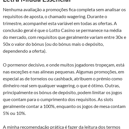
Nenhuma avaliação a promoções fica completa sem analisar os
requisitos de aposta, o chamado wagering. Durante o
trimestre, acompanhei esta variável em todas as ofertas. A
conclusão geral é que o Lotto Casino se permanece na média
do mercado, com requisitos que geralmente variam entre 30x e
50x o valor do bónus (ou do bónus mais o depósito,
dependendo a oferta).
O pormenor decisivo, e onde muitos jogadores tropeçam, está
nas exceções e nas alíneas pequenas. Algumas promoções, em
especial as de torneios ou cashback, atribuem o prémio como
dinheiro real sem qualquer wagering, o que é ótimo. Outras,
principalmente os bónus de depósito, podem limitar os jogos
que contam para o cumprimento dos requisitos. As slots
geralmente contar a 100%, enquanto os jogos de mesa contam
5% ou 10%.
A minha recomendação prática é fazer da leitura dos termos