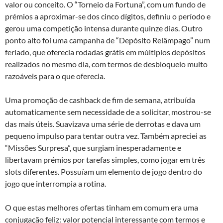
valor ou conceito. O “Torneio da Fortuna”, com um fundo de
prémios a aproximar-se dos cinco dígitos, definiu o período e
gerou uma competição intensa durante quinze dias. Outro
ponto alto foi uma campanha de “Depósito Relâmpago” num
feriado, que oferecia rodadas grátis em múltiplos depósitos
realizados no mesmo dia, com termos de desbloqueio muito
razoáveis para o que oferecia.
Uma promoção de cashback de fim de semana, atribuída
automaticamente sem necessidade de a solicitar, mostrou-se
das mais úteis. Suavizava uma série de derrotas e dava um
pequeno impulso para tentar outra vez. Também apreciei as
“Missões Surpresa”, que surgiam inesperadamente e
libertavam prémios por tarefas simples, como jogar em três
slots diferentes. Possuíam um elemento de jogo dentro do
jogo que interrompia a rotina.
O que estas melhores ofertas tinham em comum era uma
conjugação feliz: valor potencial interessante com termos e