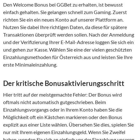
Den Welcome Bonus bei GGBet zu erhalten, ist bewusst
einfach gehalten. Sie gelangen schnell zum Gaming. Zuerst
richten Sie ein ein neues Konto auf unserer Plattform an.
Nutzen Sie dabei Ihre richtigen Daten, da diese für spätere
Transaktionen überprüft werden sollen. Nach der Anmeldung
und der Verifizierung Ihrer E-Mail-Adresse loggen Sie sich ein
und gehen zur Kasse. Wählen Sie eine der vielen geschützten
Einzahlungsmethoden für Österreich aus und leisten Sie Ihre
erste Minimaleinzahlung.
Der kritische Bonusaktivierungsschritt
Hier tritt auf der meistgemachte Fehler: Der Bonus wird
oftmals nicht automatisch gutgeschrieben. Beim
Einzahlungsvorgangs oder in Ihrem Konto haben Sie die
Möglichkeit oft ein Kästchen markieren oder den Bonus
explizit aus einer Liste wählen. Übersehen Sie dies, spielen Sie
nur mit Ihrem eigenen Einzahlungsgeld. Wenn Sie Zweifel
haben, wenden Sie sich an einfach vor der Einzahlung unseren