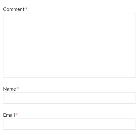
Comment
*
Name
*
Email
*