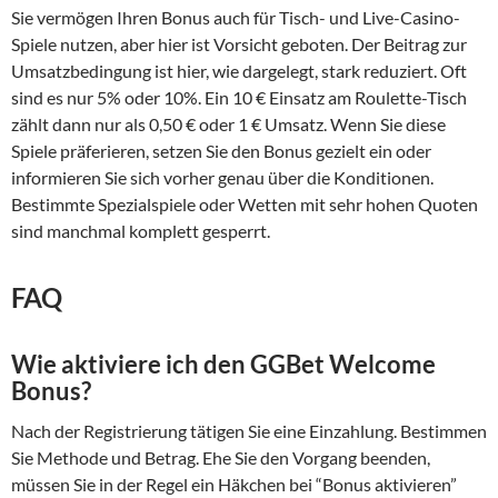
Sie vermögen Ihren Bonus auch für Tisch- und Live-Casino-
Spiele nutzen, aber hier ist Vorsicht geboten. Der Beitrag zur
Umsatzbedingung ist hier, wie dargelegt, stark reduziert. Oft
sind es nur 5% oder 10%. Ein 10 € Einsatz am Roulette-Tisch
zählt dann nur als 0,50 € oder 1 € Umsatz. Wenn Sie diese
Spiele präferieren, setzen Sie den Bonus gezielt ein oder
informieren Sie sich vorher genau über die Konditionen.
Bestimmte Spezialspiele oder Wetten mit sehr hohen Quoten
sind manchmal komplett gesperrt.
FAQ
Wie aktiviere ich den GGBet Welcome
Bonus?
Nach der Registrierung tätigen Sie eine Einzahlung. Bestimmen
Sie Methode und Betrag. Ehe Sie den Vorgang beenden,
müssen Sie in der Regel ein Häkchen bei “Bonus aktivieren”