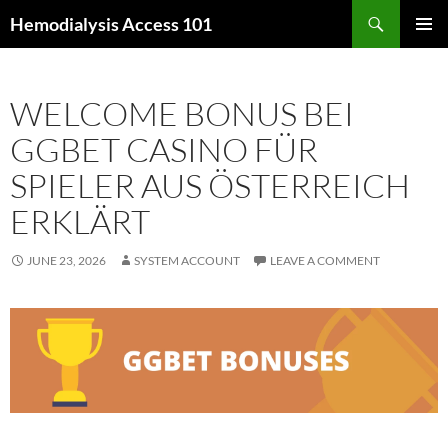
Skip
Search
Hemodialysis Access 101
to
PRIMAR
content
MENU
WELCOME BONUS BEI
GGBET CASINO FÜR
SPIELER AUS ÖSTERREICH
ERKLÄRT
JUNE 23, 2026
SYSTEM ACCOUNT
LEAVE A COMMENT