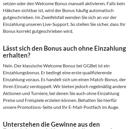
setzen oder den Welcome Bonus manuell aktivieren. Falls kein
Häkchen sichtbar ist, wird der Bonus häufig automatisch
gutgeschrieben. Im Zweifelsfall wenden Sie sich an vor der
Einzahlung unseren Live-Support. So stellen Sie sicher, dass Ihr
Bonus korrekt gutgeschrieben wird.
Lässt sich den Bonus auch ohne Einzahlung
erhalten?
Nein. Der klassische Welcome Bonus bei GGBet ist ein
Einzahlungsbonus. Er bedingt eine erste qualifizierende
Einzahlung voraus. Es handelt sich um einen Match-Bonus, der
Ihren Einsatz verdoppelt. Wir bieten jedoch regelmäßig andere
Aktionen und Turniere, bei denen Sie auch ohne Einzahlung
Preise und Freispiele erzielen können. Behalten Sie hierfür
unsere Promotions-Seite und Ihr E-Mail-Postfach im Auge.
Unterstehen die Gewinne aus den