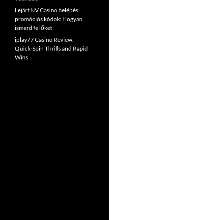
Lejárt NV Casino belépés
promóciós kódok: Hogyan
ismerd fel őket
iplay77 Casino Review:
Quick‑Spin Thrills and Rapid
Wins