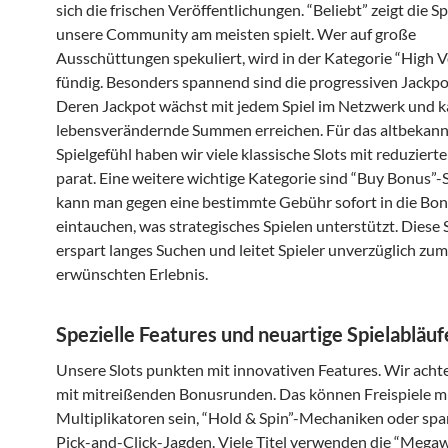
sich die frischen Veröffentlichungen. “Beliebt” zeigt die Spi
unsere Community am meisten spielt. Wer auf große
Ausschüttungen spekuliert, wird in der Kategorie “High Vo
fündig. Besonders spannend sind die progressiven Jackpo
Deren Jackpot wächst mit jedem Spiel im Netzwerk und 
lebensverändernde Summen erreichen. Für das altbekan
Spielgefühl haben wir viele klassische Slots mit reduzier
parat. Eine weitere wichtige Kategorie sind “Buy Bonus”-S
kann man gegen eine bestimmte Gebühr sofort in die Bo
eintauchen, was strategisches Spielen unterstützt. Diese 
erspart langes Suchen und leitet Spieler unverzüglich zum
erwünschten Erlebnis.
Spezielle Features und neuartige Spielabläuf
Unsere Slots punkten mit innovativen Features. Wir achte
mit mitreißenden Bonusrunden. Das können Freispiele m
Multiplikatoren sein, “Hold & Spin”-Mechaniken oder sp
Pick-and-Click-Jagden. Viele Titel verwenden die “Mega