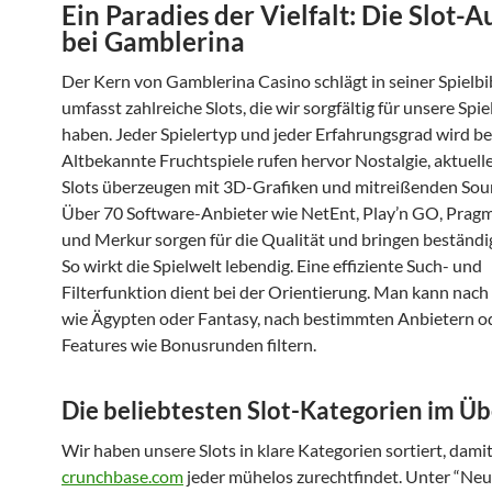
Ein Paradies der Vielfalt: Die Slot-
bei Gamblerina
Der Kern von Gamblerina Casino schlägt in seiner Spielbib
umfasst zahlreiche Slots, die wir sorgfältig für unsere Spie
haben. Jeder Spielertyp und jeder Erfahrungsgrad wird be
Altbekannte Fruchtspiele rufen hervor Nostalgie, aktuell
Slots überzeugen mit 3D-Grafiken und mitreißenden Sou
Über 70 Software-Anbieter wie NetEnt, Play’n GO, Pragm
und Merkur sorgen für die Qualität und bringen beständig
So wirkt die Spielwelt lebendig. Eine effiziente Such- und
Filterfunktion dient bei der Orientierung. Man kann nac
wie Ägypten oder Fantasy, nach bestimmten Anbietern o
Features wie Bonusrunden filtern.
Die beliebtesten Slot-Kategorien im Üb
Wir haben unsere Slots in klare Kategorien sortiert, damit
crunchbase.com
jeder mühelos zurechtfindet. Unter “Neu