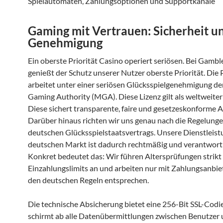
Spielautomaten, Zahlungsoptionen und Supportkanäle
Gaming mit Vertrauen: Sicherheit u
Genehmigung
Ein oberste Priorität Casino operiert seriösen. Bei Gambl
genießt der Schutz unserer Nutzer oberste Priorität. Die 
arbeitet unter einer seriösen Glücksspielgenehmigung de
Gaming Authority (MGA). Diese Lizenz gilt als weltweiter
Diese sichert transparente, faire und gesetzeskonforme A
Darüber hinaus richten wir uns genau nach die Regelung
deutschen Glücksspielstaatsvertrags. Unsere Dienstleist
deutschen Markt ist dadurch rechtmäßig und verantwort
Konkret bedeutet das: Wir führen Altersprüfungen strikt
Einzahlungslimits an und arbeiten nur mit Zahlungsanbiet
den deutschen Regeln entsprechen.
Die technische Absicherung bietet eine 256-Bit SSL-Codi
schirmt ab alle Datenübermittlungen zwischen Benutzer