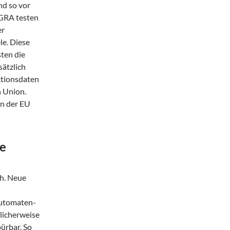
nd so vor
OGRA testen
er
le. Diese
ten die
sätzlich
ktionsdaten
n Union.
en der EU
e
ch. Neue
automaten-
licherweise
pürbar. So