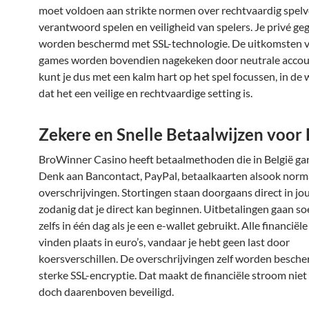
moet voldoen aan strikte normen over rechtvaardig spelv
verantwoord spelen en veiligheid van spelers. Je privé ge
worden beschermd met SSL-technologie. De uitkomsten 
games worden bovendien nagekeken door neutrale accou
kunt je dus met een kalm hart op het spel focussen, in d
dat het een veilige en rechtvaardige setting is.
Zekere en Snelle Betaalwijzen voor 
BroWinner Casino heeft betaalmethoden die in België gan
Denk aan Bancontact, PayPal, betaalkaarten alsook norm
overschrijvingen. Stortingen staan doorgaans direct in jo
zodanig dat je direct kan beginnen. Uitbetalingen gaan so
zelfs in één dag als je een e-wallet gebruikt. Alle financiël
vinden plaats in euro’s, vandaar je hebt geen last door
koersverschillen. De overschrijvingen zelf worden besche
sterke SSL-encryptie. Dat maakt de financiële stroom niet 
doch daarenboven beveiligd.