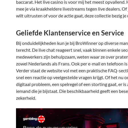
baccarat. Het live casino is voor mij het meest opvallend. 
mee je via kraakheldere livestreams tegen live dealers. Of 
wilt uitrusten of voor de actie gaat, deze collectie bezig je
Geliefde Klantenservice en Service
Bij onduidelijkheden kun je bij BroWinner op diverse man
terecht. De live chat reageert snel, vaak binnen enkele s
medewerkers zijn behulpzaam, weten waar ze over prate
zowel Nederlands als Frans. Ook per e-mail en telefoon is 
Verder staat de website vol met een praktische FAQ-secti
snel een reactie op veelgestelde vragen krijgt. Of het nu 
digitaal probleem, een spelregel of een storting gaat, er is 
iemand die je bijstaat. Die beschikbaarheid geeft een bese
zekerheid.