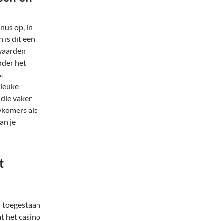
nus op, in
 is dit een
rwaarden
nder het
.
 leuke
 die vaker
wkomers als
an je
t
r toegestaan
at het casino