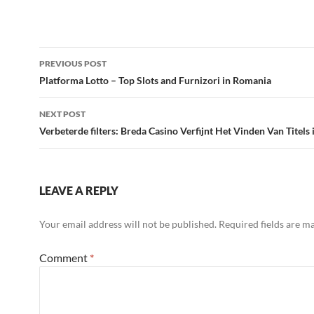
Post
PREVIOUS POST
navigation
Platforma Lotto – Top Slots and Furnizori in Romania
NEXT POST
Verbeterde filters: Breda Casino Verfijnt Het Vinden Van Titels
LEAVE A REPLY
Your email address will not be published.
Required fields are 
Comment
*