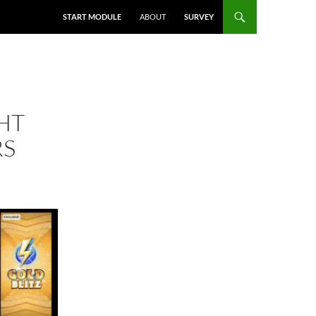
START MODULE
ABOUT
SURVEY
HT
RS