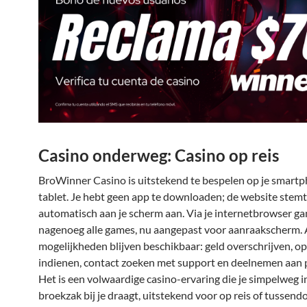
Casino onderweg: Casino op reis
BroWinner Casino is uitstekend te bespelen op je smartp
tablet. Je hebt geen app te downloaden; de website stemt
automatisch aan je scherm aan. Via je internetbrowser ga
nagenoeg alle games, nu aangepast voor aanraakscherm. 
mogelijkheden blijven beschikbaar: geld overschrijven, 
indienen, contact zoeken met support en deelnemen aan 
Het is een volwaardige casino-ervaring die je simpelweg in
broekzak bij je draagt, uitstekend voor op reis of tussendo