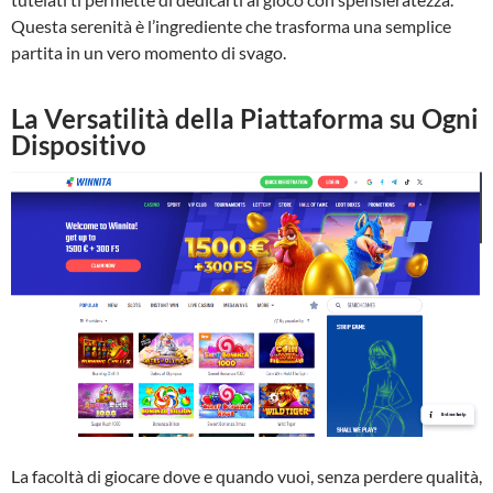
Questa serenità è l’ingrediente che trasforma una semplice
partita in un vero momento di svago.
La Versatilità della Piattaforma su Ogni
Dispositivo
La facoltà di giocare dove e quando vuoi, senza perdere qualità,