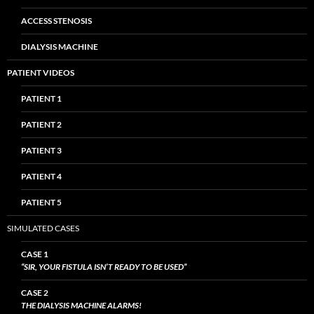
ACCESS STENOSIS
DIALYSIS MACHINE
PATIENT VIDEOS
PATIENT 1
PATIENT 2
PATIENT 3
PATIENT 4
PATIENT 5
SIMULATED CASES
CASE 1
“SIR, YOUR FISTULA ISN’T READY TO BE USED”
CASE 2
THE DIALYSIS MACHINE ALARMS!