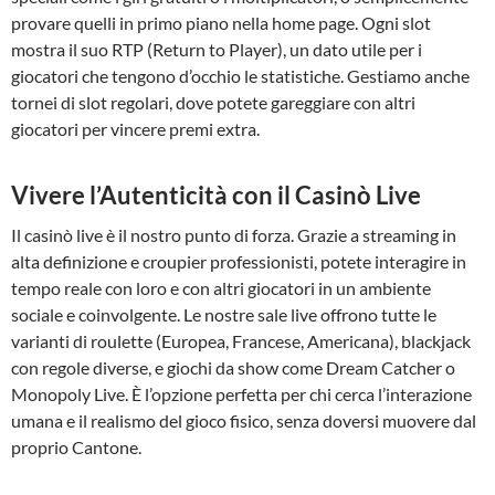
provare quelli in primo piano nella home page. Ogni slot
mostra il suo RTP (Return to Player), un dato utile per i
giocatori che tengono d’occhio le statistiche. Gestiamo anche
tornei di slot regolari, dove potete gareggiare con altri
giocatori per vincere premi extra.
Vivere l’Autenticità con il Casinò Live
Il casinò live è il nostro punto di forza. Grazie a streaming in
alta definizione e croupier professionisti, potete interagire in
tempo reale con loro e con altri giocatori in un ambiente
sociale e coinvolgente. Le nostre sale live offrono tutte le
varianti di roulette (Europea, Francese, Americana), blackjack
con regole diverse, e giochi da show come Dream Catcher o
Monopoly Live. È l’opzione perfetta per chi cerca l’interazione
umana e il realismo del gioco fisico, senza doversi muovere dal
proprio Cantone.