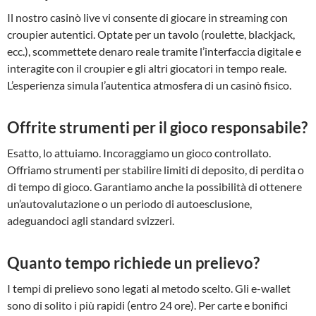
Il nostro casinò live vi consente di giocare in streaming con
croupier autentici. Optate per un tavolo (roulette, blackjack,
ecc.), scommettete denaro reale tramite l’interfaccia digitale e
interagite con il croupier e gli altri giocatori in tempo reale.
L’esperienza simula l’autentica atmosfera di un casinò fisico.
Offrite strumenti per il gioco responsabile?
Esatto, lo attuiamo. Incoraggiamo un gioco controllato.
Offriamo strumenti per stabilire limiti di deposito, di perdita o
di tempo di gioco. Garantiamo anche la possibilità di ottenere
un’autovalutazione o un periodo di autoesclusione,
adeguandoci agli standard svizzeri.
Quanto tempo richiede un prelievo?
I tempi di prelievo sono legati al metodo scelto. Gli e-wallet
sono di solito i più rapidi (entro 24 ore). Per carte e bonifici