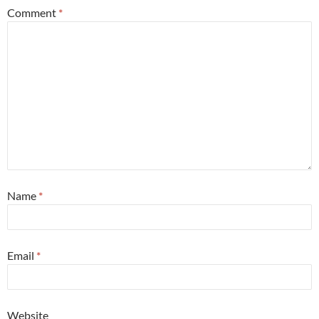
Comment
*
Name
*
Email
*
Website