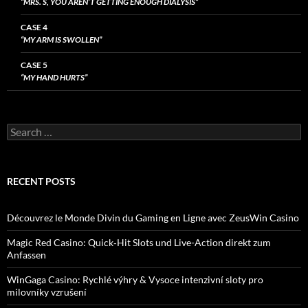
“MRS. S, YOU AREN’T GETTING ENOUGH DIALYSIS”
CASE 4
“MY ARM IS SWOLLEN”
CASE 5
“MY HAND HURTS”
Search
for:
RECENT POSTS
Découvrez le Monde Divin du Gaming en Ligne avec ZeusWin Casino
Magic Red Casino: Quick‑Hit Slots und Live-Action direkt zum
Anfassen
WinGaga Casino: Rychlé výhry & Vysoce intenzivní sloty pro
milovníky vzrušení