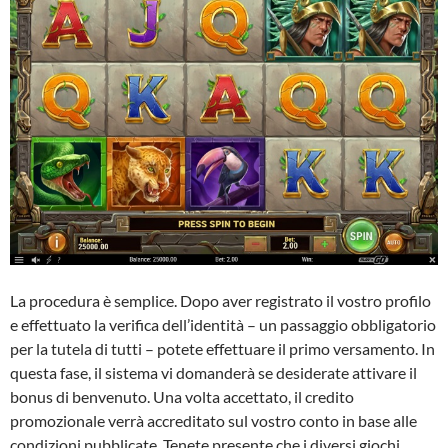
La procedura è semplice. Dopo aver registrato il vostro profilo
e effettuato la verifica dell’identità – un passaggio obbligatorio
per la tutela di tutti – potete effettuare il primo versamento. In
questa fase, il sistema vi domanderà se desiderate attivare il
bonus di benvenuto. Una volta accettato, il credito
promozionale verrà accreditato sul vostro conto in base alle
condizioni pubblicate. Tenete presente che i diversi giochi