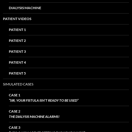
DIALYSIS MACHINE
PATIENT VIDEOS
PATIENT 1
PATIENT 2
PATIENT 3
PATIENT 4
PATIENT 5
SIMULATED CASES
CASE 1
“SIR, YOUR FISTULA ISN’T READY TO BE USED”
CASE 2
THE DIALYSIS MACHINE ALARMS!
CASE 3