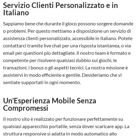
Servizio Clienti Personalizzato e in
Italiano
Sappiamo bene che durante il gioco possono sorgere domande
o problemi. Per questo mettiamo a disposizione un servizio di
assistenza clienti personalizzato, accessibile in italiano. Potete
contattarci tramite live chat per una risposta istantanea, o via
email per questioni più dettagliate. Il nostro team è formato e
competente per risolvere qualsiasi dubbio sui giochi, le
transazioni, i bonus o gli aspetti tecnici. La nostra missione è
assistervi in modo efficiente e gentile. Desideriamo che vi
sentiate supportati in ogni momento.
Un’Esperienza Mobile Senza
Compromessi
Il nostro sito è realizzato per funzionare perfettamente su
qualsiasi apparecchio portatile, senza dover scaricare app. La
struttura responsive si adatta in modo automatico allo