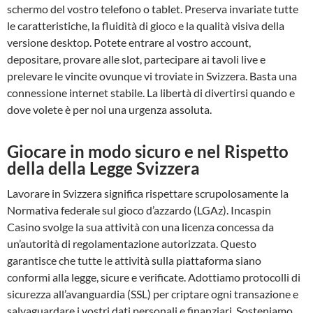
schermo del vostro telefono o tablet. Preserva invariate tutte
le caratteristiche, la fluidità di gioco e la qualità visiva della
versione desktop. Potete entrare al vostro account,
depositare, provare alle slot, partecipare ai tavoli live e
prelevare le vincite ovunque vi troviate in Svizzera. Basta una
connessione internet stabile. La libertà di divertirsi quando e
dove volete è per noi una urgenza assoluta.
Giocare in modo sicuro e nel Rispetto
della della Legge Svizzera
Lavorare in Svizzera significa rispettare scrupolosamente la
Normativa federale sul gioco d’azzardo (LGAz). Incaspin
Casino svolge la sua attività con una licenza concessa da
un’autorità di regolamentazione autorizzata. Questo
garantisce che tutte le attività sulla piattaforma siano
conformi alla legge, sicure e verificate. Adottiamo protocolli di
sicurezza all’avanguardia (SSL) per criptare ogni transazione e
salvaguardare i vostri dati personali e finanziari. Sosteniamo