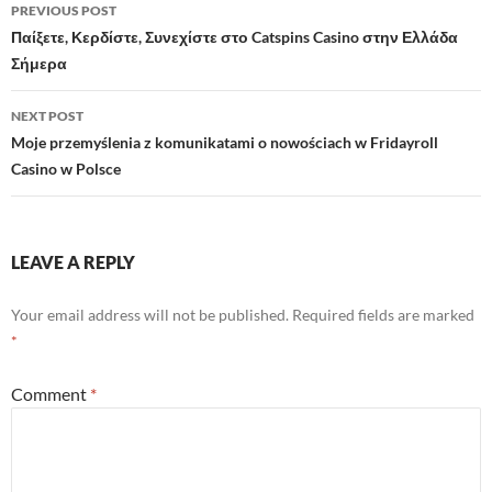
Post
PREVIOUS POST
navigation
Παίξετε, Κερδίστε, Συνεχίστε στο Catspins Casino στην Ελλάδα
Σήμερα
NEXT POST
Moje przemyślenia z komunikatami o nowościach w Fridayroll
Casino w Polsce
LEAVE A REPLY
Your email address will not be published.
Required fields are marked
*
Comment
*