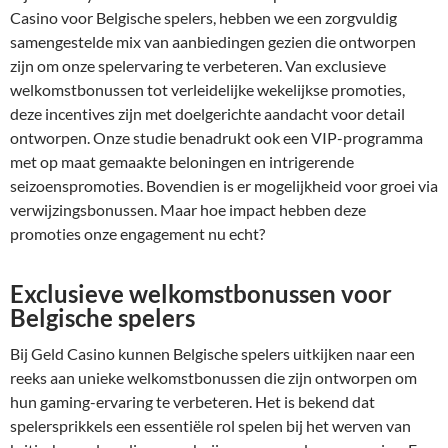
Casino voor Belgische spelers, hebben we een zorgvuldig
samengestelde mix van aanbiedingen gezien die ontworpen
zijn om onze spelervaring te verbeteren. Van exclusieve
welkomstbonussen tot verleidelijke wekelijkse promoties,
deze incentives zijn met doelgerichte aandacht voor detail
ontworpen. Onze studie benadrukt ook een VIP-programma
met op maat gemaakte beloningen en intrigerende
seizoenspromoties. Bovendien is er mogelijkheid voor groei via
verwijzingsbonussen. Maar hoe impact hebben deze
promoties onze engagement nu echt?
Exclusieve welkomstbonussen voor
Belgische spelers
Bij Geld Casino kunnen Belgische spelers uitkijken naar een
reeks aan unieke welkomstbonussen die zijn ontworpen om
hun gaming-ervaring te verbeteren. Het is bekend dat
spelersprikkels een essentiële rol spelen bij het werven van