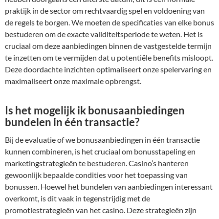
praktijk in de sector om rechtvaardig spel en voldoening van
de regels te borgen. We moeten de specificaties van elke bonus
bestuderen om de exacte validiteitsperiode te weten. Het is
cruciaal om deze aanbiedingen binnen de vastgestelde termijn
te inzetten om te vermijden dat u potentiële benefits misloopt.
Deze doordachte inzichten optimaliseert onze spelervaring en
maximaliseert onze maximale opbrengst.
Is het mogelijk ik bonusaanbiedingen
bundelen in één transactie?
Bij de evaluatie of we bonusaanbiedingen in één transactie
kunnen combineren, is het cruciaal om bonusstapeling en
marketingstrategieën te bestuderen. Casino’s hanteren
gewoonlijk bepaalde condities voor het toepassing van
bonussen. Hoewel het bundelen van aanbiedingen interessant
overkomt, is dit vaak in tegenstrijdig met de
promotiestrategieën van het casino. Deze strategieën zijn