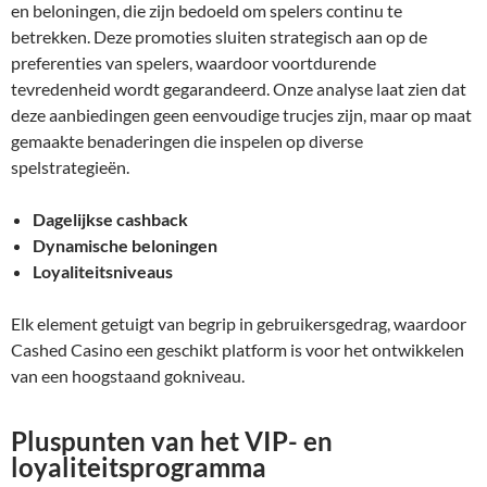
en beloningen, die zijn bedoeld om spelers continu te
betrekken. Deze promoties sluiten strategisch aan op de
preferenties van spelers, waardoor voortdurende
tevredenheid wordt gegarandeerd. Onze analyse laat zien dat
deze aanbiedingen geen eenvoudige trucjes zijn, maar op maat
gemaakte benaderingen die inspelen op diverse
spelstrategieën.
Dagelijkse cashback
Dynamische beloningen
Loyaliteitsniveaus
Elk element getuigt van begrip in gebruikersgedrag, waardoor
Cashed Casino een geschikt platform is voor het ontwikkelen
van een hoogstaand gokniveau.
Pluspunten van het VIP- en
loyaliteitsprogramma