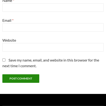
Name
*
Email
*
Website
Save my name, email, and website in this browser for the
next time I comment.