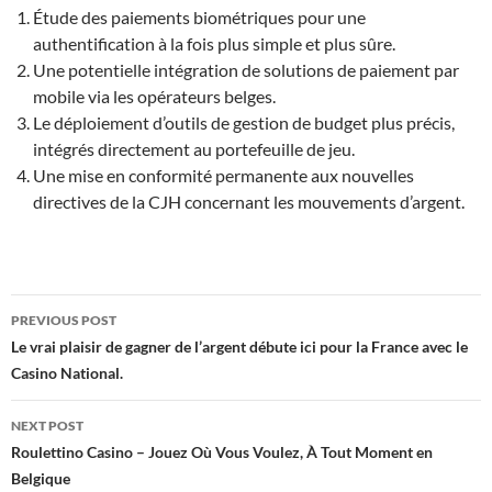
Étude des paiements biométriques pour une
authentification à la fois plus simple et plus sûre.
Une potentielle intégration de solutions de paiement par
mobile via les opérateurs belges.
Le déploiement d’outils de gestion de budget plus précis,
intégrés directement au portefeuille de jeu.
Une mise en conformité permanente aux nouvelles
directives de la CJH concernant les mouvements d’argent.
Post
PREVIOUS POST
navigation
Le vrai plaisir de gagner de l’argent débute ici pour la France avec le
Casino National.
NEXT POST
Roulettino Casino – Jouez Où Vous Voulez, À Tout Moment en
Belgique