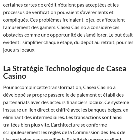
certaines cartes de crédit n’étaient pas acceptées et les
processus de vérification pouvaient s’avérer lents et
compliqués. Ces problèmes freinaient le jeu et affectaient
l’amusement des gamers. Casea Casino a considéré ces
obstacles comme une opportunité de s’améliorer. Le but était
évident : simplifier chaque étape, du dépôt au retrait, pour les
joueurs locaux.
La Stratégie Technologique de Casea
Casino
Pour accomplir cette transformation, Casea Casino a
développé sa propre passerelle de paiement et établi des
partenariats avec des acteurs financiers locaux. Ce système
instaure un lien direct et chiffré avec les banques belges, en
éliminant des intermédiaires. Les transactions sont ainsi
traitées bien plus vite. L’architecture se conforme
scrupuleusement les règles de la Commission des Jeux de
Hasard belge, sans sacrifier la fluidité du parcours client.