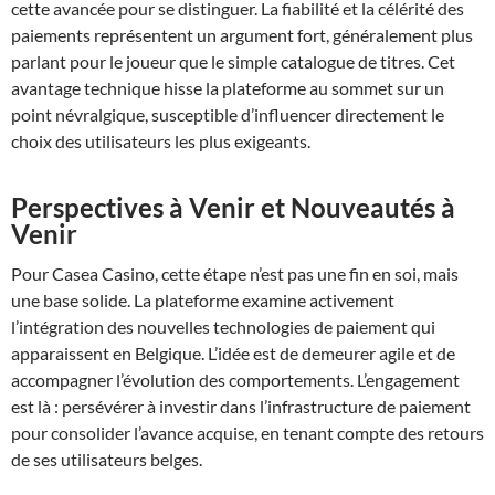
cette avancée pour se distinguer. La fiabilité et la célérité des
paiements représentent un argument fort, généralement plus
parlant pour le joueur que le simple catalogue de titres. Cet
avantage technique hisse la plateforme au sommet sur un
point névralgique, susceptible d’influencer directement le
choix des utilisateurs les plus exigeants.
Perspectives à Venir et Nouveautés à
Venir
Pour Casea Casino, cette étape n’est pas une fin en soi, mais
une base solide. La plateforme examine activement
l’intégration des nouvelles technologies de paiement qui
apparaissent en Belgique. L’idée est de demeurer agile et de
accompagner l’évolution des comportements. L’engagement
est là : persévérer à investir dans l’infrastructure de paiement
pour consolider l’avance acquise, en tenant compte des retours
de ses utilisateurs belges.