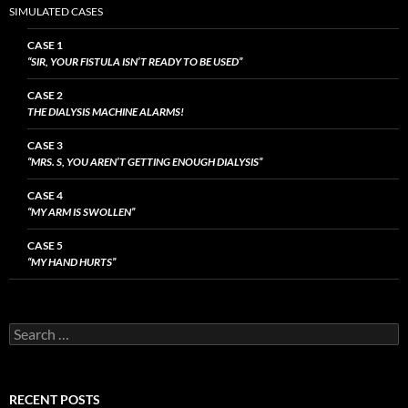
SIMULATED CASES
CASE 1
“SIR, YOUR FISTULA ISN’T READY TO BE USED”
CASE 2
THE DIALYSIS MACHINE ALARMS!
CASE 3
“MRS. S, YOU AREN’T GETTING ENOUGH DIALYSIS”
CASE 4
“MY ARM IS SWOLLEN”
CASE 5
“MY HAND HURTS”
Search
for:
RECENT POSTS