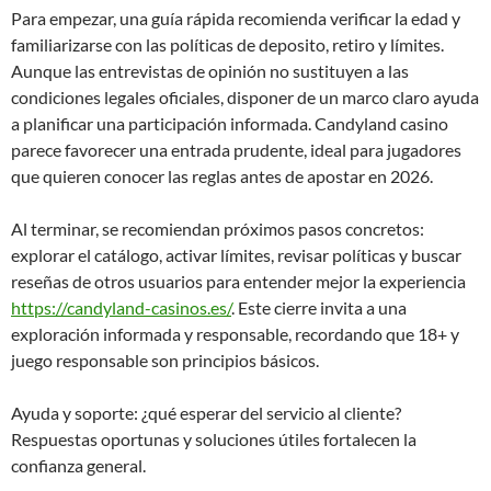
Para empezar, una guía rápida recomienda verificar la edad y
familiarizarse con las políticas de deposito, retiro y límites.
Aunque las entrevistas de opinión no sustituyen a las
condiciones legales oficiales, disponer de un marco claro ayuda
a planificar una participación informada. Candyland casino
parece favorecer una entrada prudente, ideal para jugadores
que quieren conocer las reglas antes de apostar en 2026.
Al terminar, se recomiendan próximos pasos concretos:
explorar el catálogo, activar límites, revisar políticas y buscar
reseñas de otros usuarios para entender mejor la experiencia
https://candyland-casinos.es/
. Este cierre invita a una
exploración informada y responsable, recordando que 18+ y
juego responsable son principios básicos.
Ayuda y soporte: ¿qué esperar del servicio al cliente?
Respuestas oportunas y soluciones útiles fortalecen la
confianza general.