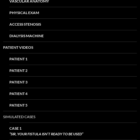
VASCULAR ANATOMY
PHYSICAL EXAM
ACCESS STENOSIS
DIALYSIS MACHINE
PATIENT VIDEOS
PATIENT 1
PATIENT 2
PATIENT 3
PATIENT 4
PATIENT 5
SIMULATED CASES
CASE 1
“SIR, YOUR FISTULA ISN’T READY TO BE USED”