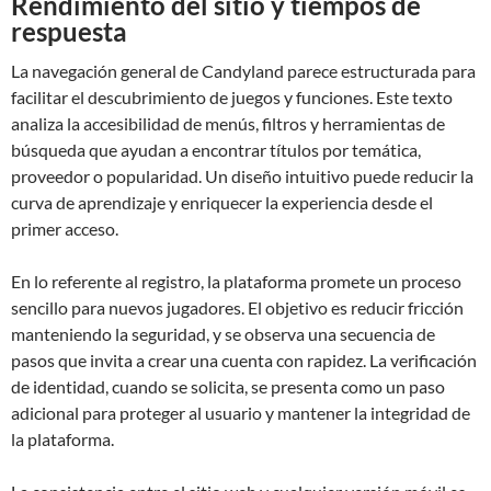
Rendimiento del sitio y tiempos de
respuesta
La navegación general de Candyland parece estructurada para
facilitar el descubrimiento de juegos y funciones. Este texto
analiza la accesibilidad de menús, filtros y herramientas de
búsqueda que ayudan a encontrar títulos por temática,
proveedor o popularidad. Un diseño intuitivo puede reducir la
curva de aprendizaje y enriquecer la experiencia desde el
primer acceso.
En lo referente al registro, la plataforma promete un proceso
sencillo para nuevos jugadores. El objetivo es reducir fricción
manteniendo la seguridad, y se observa una secuencia de
pasos que invita a crear una cuenta con rapidez. La verificación
de identidad, cuando se solicita, se presenta como un paso
adicional para proteger al usuario y mantener la integridad de
la plataforma.