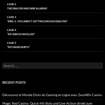
CASE 2
THE DIALYSIS MACHINE ALARMS!
CASE 3
“MRS. S, YOU AREN’T GETTING ENOUGH DIALYSIS”
CASE 4
“MY ARM IS SWOLLEN”
CASE 5
“MY HAND HURTS”
Search
for:
RECENT POSTS
Découvrez le Monde Divin du Gaming en Ligne avec ZeusWin Casino
Magic Red Casino: Quick‑Hit Slots und Live-Action direkt zum