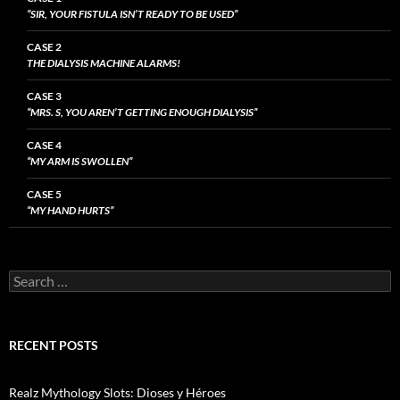
“SIR, YOUR FISTULA ISN’T READY TO BE USED”
CASE 2
THE DIALYSIS MACHINE ALARMS!
CASE 3
“MRS. S, YOU AREN’T GETTING ENOUGH DIALYSIS”
CASE 4
“MY ARM IS SWOLLEN”
CASE 5
“MY HAND HURTS”
Search
for:
RECENT POSTS
Realz Mythology Slots: Dioses y Héroes