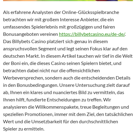
Als erfahrene Analysten der Online-Glücksspielbranche
betrachten wir mit großem Interesse Anbieter, die ein
umfassendes Spielerlebnis mit großzügigen und fairen
Bonusangeboten vereinen
https://billybetcasino.eu/de-de/
.
Das Billybets Casino platziert sich genau in diesem
anspruchsvollen Segment und legt seinen Fokus klar auf den
deutschen Markt. In diesem Artikel tauchen wir tief in die Welt
der Boni ein, die dieses Casino seinen Spielern bietet, und
betrachten dabei nicht nur die offensichtlichen
Werbeversprechen, sondern auch die entscheidenden Details
in den Bonusbedingungen. Unsere Untersuchung zielt darauf
ab, Ihnen ein klares und nuanciertes Bild zu vermitteln, das
Ihnen hilft, fundierte Entscheidungen zu treffen. Wir
analysieren die Willkommenspakete, treue Begleitungen und
speziellen Promotionen, immer mit dem Ziel, den tatsächlichen
Wert und die Umsetzbarkeit für den durchschnittlichen
Spieler zu ermitteln.