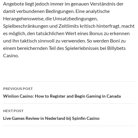
Angebote liegt jedoch immer im genauen Verständnis der
damit verbundenen Bedingungen. Eine analytische
Herangehensweise, die Umsatzbedingungen,
Spielbeschränkungen und Zeitlimits kritisch hinterfragt, macht
es möglich, den tatsächlichen Wert eines Bonus zu erkennen
und ihn taktisch sinnvoll zu verwenden. So werden Boni zu
einem bereichernden Teil des Spielerlebnisses bei Billybets
Casino.
Post
PREVIOUS POST
navigation
Winlion Casino: How to Register and Begin Gaming in Canada
NEXT POST
Live Games Review in Nederland bij Spinfin Casino