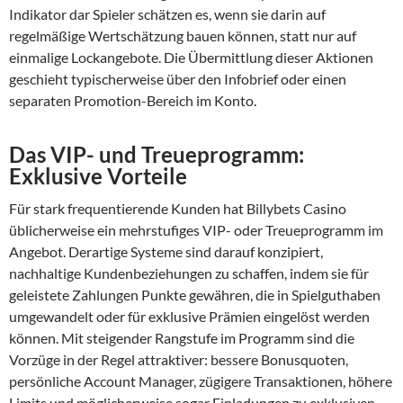
Indikator dar Spieler schätzen es, wenn sie darin auf
regelmäßige Wertschätzung bauen können, statt nur auf
einmalige Lockangebote. Die Übermittlung dieser Aktionen
geschieht typischerweise über den Infobrief oder einen
separaten Promotion-Bereich im Konto.
Das VIP- und Treueprogramm:
Exklusive Vorteile
Für stark frequentierende Kunden hat Billybets Casino
üblicherweise ein mehrstufiges VIP- oder Treueprogramm im
Angebot. Derartige Systeme sind darauf konzipiert,
nachhaltige Kundenbeziehungen zu schaffen, indem sie für
geleistete Zahlungen Punkte gewähren, die in Spielguthaben
umgewandelt oder für exklusive Prämien eingelöst werden
können. Mit steigender Rangstufe im Programm sind die
Vorzüge in der Regel attraktiver: bessere Bonusquoten,
persönliche Account Manager, zügigere Transaktionen, höhere
Limits und möglicherweise sogar Einladungen zu exklusiven