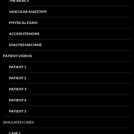
THE BASICS
VASCULAR ANATOMY
PHYSICAL EXAM
ACCESS STENOSIS
DIALYSIS MACHINE
PATIENT VIDEOS
PATIENT 1
PATIENT 2
PATIENT 3
PATIENT 4
PATIENT 5
SIMULATED CASES
CASE 1