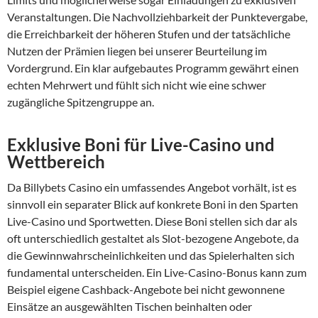
Veranstaltungen. Die Nachvollziehbarkeit der Punktevergabe,
die Erreichbarkeit der höheren Stufen und der tatsächliche
Nutzen der Prämien liegen bei unserer Beurteilung im
Vordergrund. Ein klar aufgebautes Programm gewährt einen
echten Mehrwert und fühlt sich nicht wie eine schwer
zugängliche Spitzengruppe an.
Exklusive Boni für Live-Casino und
Wettbereich
Da Billybets Casino ein umfassendes Angebot vorhält, ist es
sinnvoll ein separater Blick auf konkrete Boni in den Sparten
Live-Casino und Sportwetten. Diese Boni stellen sich dar als
oft unterschiedlich gestaltet als Slot-bezogene Angebote, da
die Gewinnwahrscheinlichkeiten und das Spielerhalten sich
fundamental unterscheiden. Ein Live-Casino-Bonus kann zum
Beispiel eigene Cashback-Angebote bei nicht gewonnene
Einsätze an ausgewählten Tischen beinhalten oder