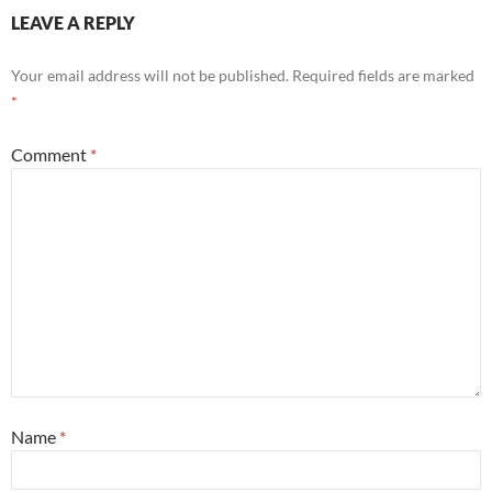
LEAVE A REPLY
Your email address will not be published.
Required fields are marked
*
Comment
*
Name
*