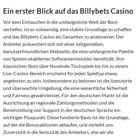
Ein erster Blick auf das Billybets Casino
Vor dem Eintauchen in die umfangreiche Welt der Boni
vertiefen, ist es notwendig, eine stabile Grundlage zu schaffen
und das Billybets Casino als Gesamtes zu analysieren. Der
Anbieter präsentiert sich mit einer zeitgemäßen,
benutzerfreundlichen Webseite, die eine umfangreiche Palette
von Spielen etablierter Softwareentwickler bereithält. Von
klassischen Slots über fesselnde Tischspiele bis hin zu einem
Live-Casino-Bereich erscheint für jeden Spieltyp etwas
angeboten zu sein. Insbesondere zu betonen ist die lizenzierte
und überwachte Umgebung, die eine wesentliche Sicherheit
und Fairness gewährleistet. Für den deutschen Markt ist die
Ausrichtung an regionale Zahlungsmethoden und die
Bereitstellung von Support in der deutschen Sprache ein
wichtiger Pluspunkt. Diese fundierte Basis ist die Grundlage,
auf der die Bonusaktionen ablaufen, und verleiht uns
Zuversicht in die Seriosität des Anbieters, ehe wir die