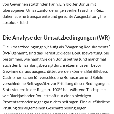
von Gewinnen stattfinden kann. Ein großer Bonus mit
überzogenen Umsatzanforderungen verliert rasch an Reiz,
daher ist eine transparente und gerechte Ausgestaltung hier
absolut kritisch.
Die Analyse der Umsatzbedingungen (WR)
Die Umsatzbedingungen, häufig als “Wagering Requirements”
(WR) genannt, sind das Kernstück jeder Bonusbewertung. Sie
bestimmen, wie häufig Sie den Bonusbetrag (und manchmal
auch den Einzahlungsbetrag) durchsetzen müssen, bevor
Gewinne daraus ausgeschüttet werden können. Bei Billybets
Casino herrschen für verschiedene Bonusarten und Spiele
verschiedene Beitragssätze zur Erfüllung dieser Bedingungen.
Slots steuern in der Regel zu 100% bei, während Tischspiele
wie Blackjack oder Roulette oft nur einen niedrigen
Prozentsatz oder sogar gar nichts beitragen. Eine ausführliche
Prüfung der allgemeinen Geschäftsbedingungen,
insbesondere der Bonusbedingungen, ist daher unumgänglich.