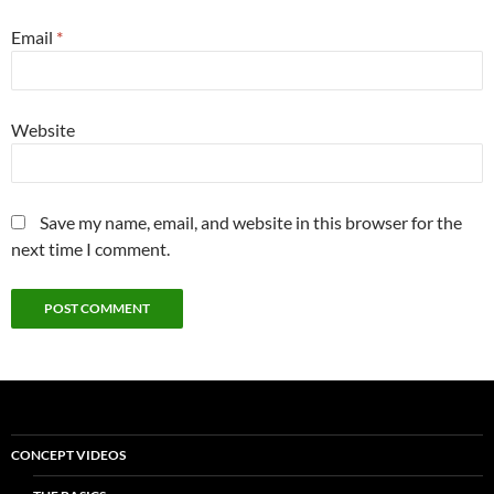
Email
*
Website
Save my name, email, and website in this browser for the
next time I comment.
CONCEPT VIDEOS