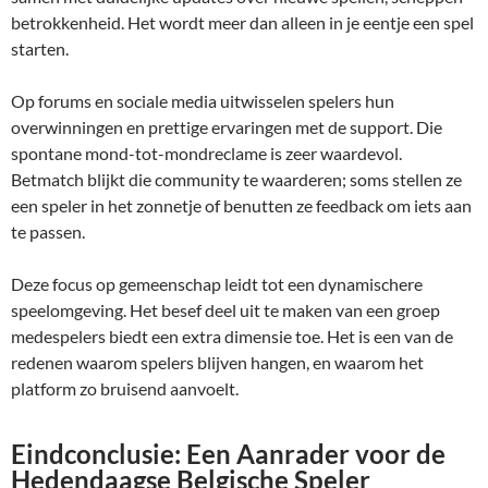
betrokkenheid. Het wordt meer dan alleen in je eentje een spel
starten.
Op forums en sociale media uitwisselen spelers hun
overwinningen en prettige ervaringen met de support. Die
spontane mond-tot-mondreclame is zeer waardevol.
Betmatch blijkt die community te waarderen; soms stellen ze
een speler in het zonnetje of benutten ze feedback om iets aan
te passen.
Deze focus op gemeenschap leidt tot een dynamischere
speelomgeving. Het besef deel uit te maken van een groep
medespelers biedt een extra dimensie toe. Het is een van de
redenen waarom spelers blijven hangen, en waarom het
platform zo bruisend aanvoelt.
Eindconclusie: Een Aanrader voor de
Hedendaagse Belgische Speler