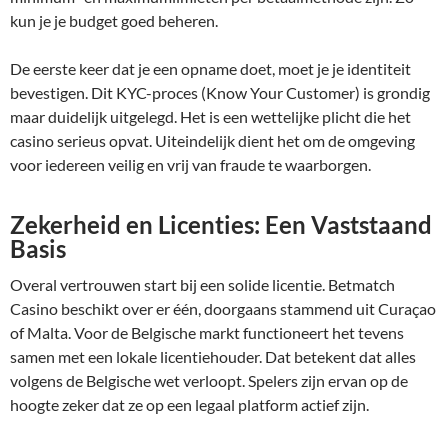
kun je je budget goed beheren.
De eerste keer dat je een opname doet, moet je je identiteit
bevestigen. Dit KYC-proces (Know Your Customer) is grondig
maar duidelijk uitgelegd. Het is een wettelijke plicht die het
casino serieus opvat. Uiteindelijk dient het om de omgeving
voor iedereen veilig en vrij van fraude te waarborgen.
Zekerheid en Licenties: Een Vaststaand
Basis
Overal vertrouwen start bij een solide licentie. Betmatch
Casino beschikt over er één, doorgaans stammend uit Curaçao
of Malta. Voor de Belgische markt functioneert het tevens
samen met een lokale licentiehouder. Dat betekent dat alles
volgens de Belgische wet verloopt. Spelers zijn ervan op de
hoogte zeker dat ze op een legaal platform actief zijn.