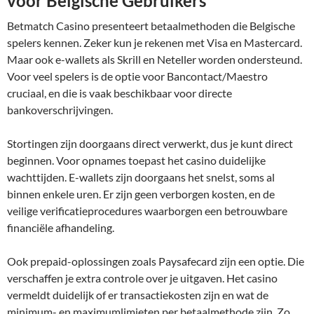
voor Belgische Gebruikers
Betmatch Casino presenteert betaalmethoden die Belgische
spelers kennen. Zeker kun je rekenen met Visa en Mastercard.
Maar ook e-wallets als Skrill en Neteller worden ondersteund.
Voor veel spelers is de optie voor Bancontact/Maestro
cruciaal, en die is vaak beschikbaar voor directe
bankoverschrijvingen.
Stortingen zijn doorgaans direct verwerkt, dus je kunt direct
beginnen. Voor opnames toepast het casino duidelijke
wachttijden. E-wallets zijn doorgaans het snelst, soms al
binnen enkele uren. Er zijn geen verborgen kosten, en de
veilige verificatieprocedures waarborgen een betrouwbare
financiële afhandeling.
Ook prepaid-oplossingen zoals Paysafecard zijn een optie. Die
verschaffen je extra controle over je uitgaven. Het casino
vermeldt duidelijk of er transactiekosten zijn en wat de
minimum- en maximumlimieten per betaalmethode zijn. Zo