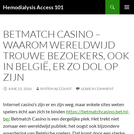
Skip
Search
Hemodialysis Access 101
to
PRIMAR
content
MENU
BETMATCH CASINO –
WAAROM WERELDWIJD
TROUWE BEZOEKERS, OOK
IN BELGIË, ER ZO DOL OP
ZIJN
JUNE 23, 2026
SYSTEM ACCOUNT
LEAVE A COMMENT
Internet casino’s zijn er en zijn weg, maar enkele sites weten
spelers écht aan zich te binden
https://betmatchcasino.bet/nl-
be/
. Betmatch Casino is een dergelijke plek. Het trekt niet
zomaar een wereldwijd publiek; het oogst ook bijzondere
waardering van Belgische spelers. Dat komt door een sterke