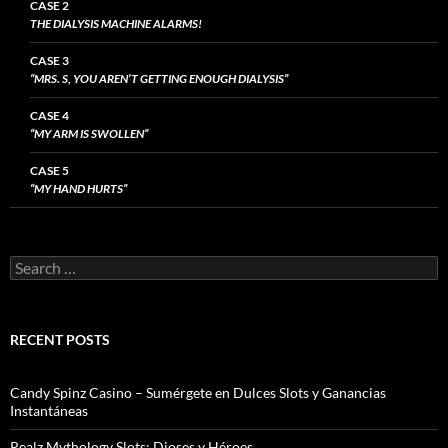
CASE 2
THE DIALYSIS MACHINE ALARMS!
CASE 3
“MRS. S, YOU AREN’T GETTING ENOUGH DIALYSIS”
CASE 4
“MY ARM IS SWOLLEN”
CASE 5
“MY HAND HURTS”
Search
for:
RECENT POSTS
Candy Spinz Casino – Sumérgete en Dulces Slots y Ganancias
Instantáneas
Realz Mythology Slots: Dioses y Héroes