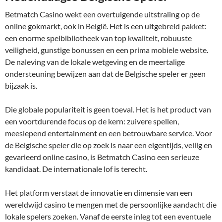
Betmatch Casino wekt een overtuigende uitstraling op de
online gokmarkt, ook in België. Het is een uitgebreid pakket:
een enorme spelbibliotheek van top kwaliteit, robuuste
veiligheid, gunstige bonussen en een prima mobiele website.
De naleving van de lokale wetgeving en de meertalige
ondersteuning bewijzen aan dat de Belgische speler er geen
bijzaak is.
Die globale populariteit is geen toeval. Het is het product van
een voortdurende focus op de kern: zuivere spellen,
meeslepend entertainment en een betrouwbare service. Voor
de Belgische speler die op zoek is naar een eigentijds, veilig en
gevarieerd online casino, is Betmatch Casino een serieuze
kandidaat. De internationale lof is terecht.
Het platform verstaat de innovatie en dimensie van een
wereldwijd casino te mengen met de persoonlijke aandacht die
lokale spelers zoeken. Vanaf de eerste inleg tot een eventuele