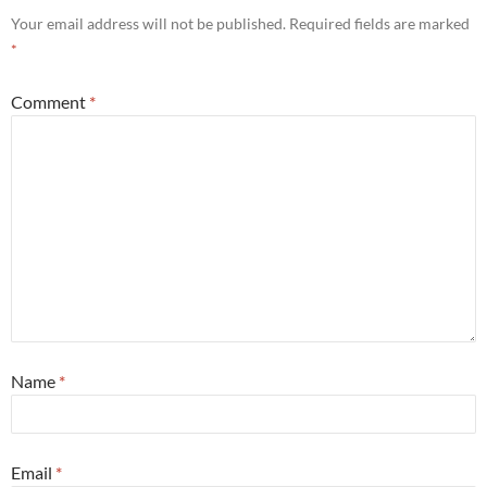
Your email address will not be published.
Required fields are marked
*
Comment
*
Name
*
Email
*