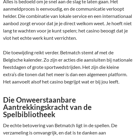
Alles is bedoeld om je snel aan de slag te laten gaan. Het
aanmeldproces is eenvoudig, en de communicatie verloopt
helder. Die combinatie van lokale service en een internationaal
aanbod zorgt ervoor dat je je direct welkom weet. Je hoeft niet
lang te wachten voor je kunt spelen; het casino beoogt dat je
vlot het echte werk kunt verrichten.
Die toewijding reikt verder. Betmatch stemt af met de
Belgische kalender. Zo zijn er acties die aansluiten bij nationale
feestdagen of grote sportwedstrijden. Het zijn die kleine
extra’s die tonen dat het meer is dan een algemeen platform.
Het aanvoelt alsof het casino begrijpt wat er bij jou leeft.
Die Onweerstaanbare
Aantrekkingskracht van de
Spelbibliotheek
De echte betovering van Betmatch ligt in de spellen. De
verzameling is omvangrijk, en dat is te danken aan