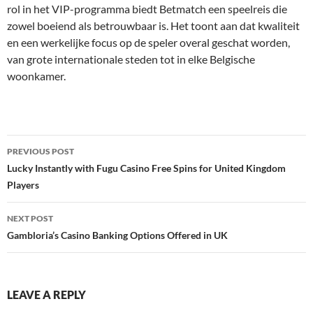
rol in het VIP-programma biedt Betmatch een speelreis die
zowel boeiend als betrouwbaar is. Het toont aan dat kwaliteit
en een werkelijke focus op de speler overal geschat worden,
van grote internationale steden tot in elke Belgische
woonkamer.
Post
PREVIOUS POST
navigation
Lucky Instantly with Fugu Casino Free Spins for United Kingdom
Players
NEXT POST
Gambloria’s Casino Banking Options Offered in UK
LEAVE A REPLY