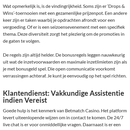
Wat opmerkelijk is, is de vindingrijkheid. Soms zijn er ‘Drops &
Wins’-toernooien met een gezamenlijke prijzenpot. Een andere
keer zijn er taken waarbij je opdrachten afrondt voor een
vergoeding. Of er is een seizoensevenement met een specifiek
thema. Deze diversiteit zorgt het plezierig om de promoties in
de gaten te volgen.
De regels zijn altijd helder. De bonusregels leggen nauwkeurig
uit wat de inzetvoorwaarden en maximale inzetlimieten zijn als
je met bonusgeld spel. Die open communicatie voorkomt
verrassingen achteraf. Je kunt je eenvoudig op het spel richten.
Klantendienst: Vakkundige Assistentie
indien Vereist
Goede hulp is het kenmerk van Betmatch Casino. Het platform
levert uiteenlopende wijzen om in contact te komen. De 24/7
live chat is er voor onmiddellijke vragen. Daarnaast is er een