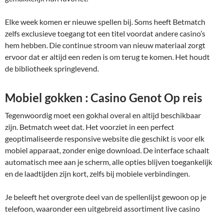
Elke week komen er nieuwe spellen bij. Soms heeft Betmatch
zelfs exclusieve toegang tot een titel voordat andere casino’s
hem hebben. Die continue stroom van nieuw materiaal zorgt
ervoor dat er altijd een reden is om terug te komen. Het houdt
de bibliotheek springlevend.
Mobiel gokken : Casino Genot Op reis
Tegenwoordig moet een gokhal overal en altijd beschikbaar
zijn. Betmatch weet dat. Het voorziet in een perfect
geoptimaliseerde responsive website die geschikt is voor elk
mobiel apparaat, zonder enige download. De interface schaalt
automatisch mee aan je scherm, alle opties blijven toegankelijk
en de laadtijden zijn kort, zelfs bij mobiele verbindingen.
Je beleeft het overgrote deel van de spellenlijst gewoon op je
telefoon, waaronder een uitgebreid assortiment live casino