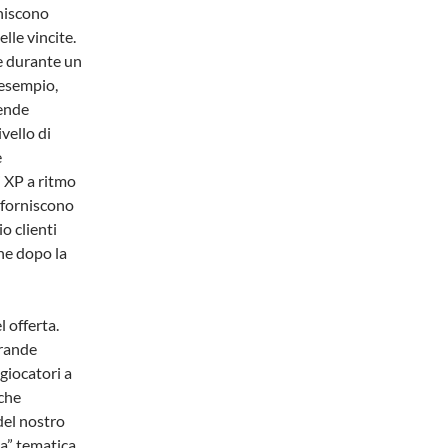
rniscono
lle vincite.
te durante un
 esempio,
rende
vello di
è
i XP a ritmo
 forniscono
io clienti
che dopo la
 offerta.
grande
giocatori a
 che
del nostro
da” tematica