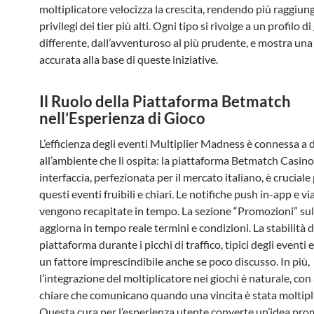
moltiplicatore velocizza la crescita, rendendo più raggiungi
privilegi dei tier più alti. Ogni tipo si rivolge a un profilo d
differente, dall’avventuroso al più prudente, e mostra una
accurata alla base di queste iniziative.
Il Ruolo della Piattaforma Betmatch
nell’Esperienza di Gioco
L’efficienza degli eventi Multiplier Madness è connessa a 
all’ambiente che li ospita: la piattaforma Betmatch Casino
interfaccia, perfezionata per il mercato italiano, è crucial
questi eventi fruibili e chiari. Le notifiche push in-app e vi
vengono recapitate in tempo. La sezione “Promozioni” sul
aggiorna in tempo reale termini e condizioni. La stabilità d
piattaforma durante i picchi di traffico, tipici degli eventi e
un fattore imprescindibile anche se poco discusso. In più,
l’integrazione del moltiplicatore nei giochi è naturale, co
chiare che comunicano quando una vincita è stata moltipl
Questa cura per l’esperienza utente converte un’idea pr