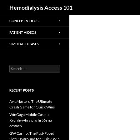
Search
Hemodialysis Access 101
Skip
CONCEPT VIDEOS
to
content
PATIENT VIDEOS
SIMULATED CASES
Search
for:
RECENT POSTS
AviaMasters: The Ultimate
Crash Game for Quick Wins
WinGaga Mobile Casino:
Rychlé výhry pro hráče na
cestách
GW Casino: The Fast‑Paced
Slot Playground for Quick‑Win