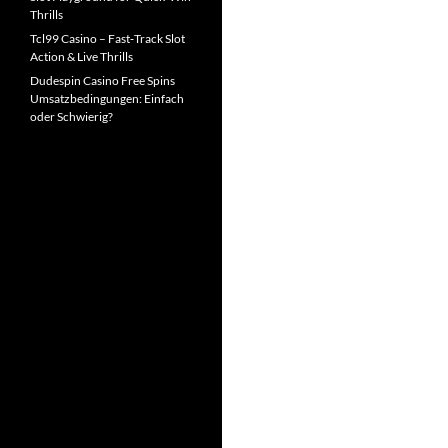
Thrills
Tcl99 Casino – Fast‑Track Slot
Action & Live Thrills
Dudespin Casino Free Spins
Umsatzbedingungen: Einfach
oder Schwierig?