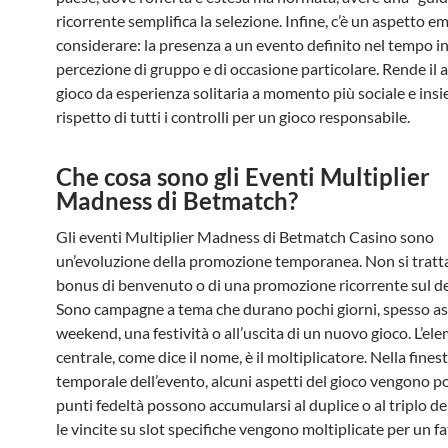
ricorrente semplifica la selezione. Infine, c’è un aspetto e
considerare: la presenza a un evento definito nel tempo i
percezione di gruppo e di occasione particolare. Rende il at
gioco da esperienza solitaria a momento più sociale e insi
rispetto di tutti i controlli per un gioco responsabile.
Che cosa sono gli Eventi Multiplier
Madness di Betmatch?
Gli eventi Multiplier Madness di Betmatch Casino sono
un’evoluzione della promozione temporanea. Non si tratta
bonus di benvenuto o di una promozione ricorrente sul d
Sono campagne a tema che durano pochi giorni, spesso as
weekend, una festività o all’uscita di un nuovo gioco. L’el
centrale, come dice il nome, è il moltiplicatore. Nella fines
temporale dell’evento, alcuni aspetti del gioco vengono pot
punti fedeltà possono accumularsi al duplice o al triplo del
le vincite su slot specifiche vengono moltiplicate per un f