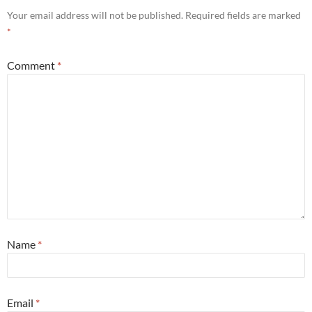
Your email address will not be published.
Required fields are marked
*
Comment
*
Name
*
Email
*