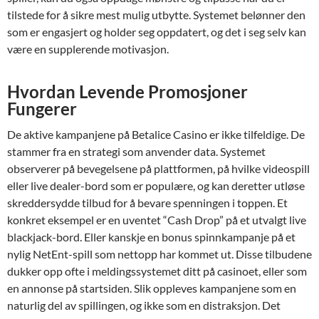
tilstede for å sikre mest mulig utbytte. Systemet belønner den
som er engasjert og holder seg oppdatert, og det i seg selv kan
være en supplerende motivasjon.
Hvordan Levende Promosjoner
Fungerer
De aktive kampanjene på Betalice Casino er ikke tilfeldige. De
stammer fra en strategi som anvender data. Systemet
observerer på bevegelsene på plattformen, på hvilke videospill
eller live dealer-bord som er populære, og kan deretter utløse
skreddersydde tilbud for å bevare spenningen i toppen. Et
konkret eksempel er en uventet “Cash Drop” på et utvalgt live
blackjack-bord. Eller kanskje en bonus spinnkampanje på et
nylig NetEnt-spill som nettopp har kommet ut. Disse tilbudene
dukker opp ofte i meldingssystemet ditt på casinoet, eller som
en annonse på startsiden. Slik oppleves kampanjene som en
naturlig del av spillingen, og ikke som en distraksjon. Det