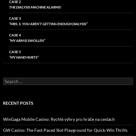
CASE 2
THE DIALYSIS MACHINE ALARMS!
CASE 3
“MRS. S, YOU AREN’T GETTING ENOUGH DIALYSIS”
CASE 4
“MY ARM IS SWOLLEN”
CASE 5
“MY HAND HURTS”
Search
for:
RECENT POSTS
WinGaga Mobile Casino: Rychlé výhry pro hráče na cestách
GW Casino: The Fast‑Paced Slot Playground for Quick‑Win Thrills