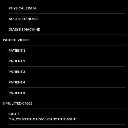
PHYSICAL EXAM
ACCESS STENOSIS
DIALYSIS MACHINE
PATIENT VIDEOS
PATIENT 1
PATIENT 2
PATIENT 3
PATIENT 4
PATIENT 5
SIMULATED CASES
CASE 1
“SIR, YOUR FISTULA ISN’T READY TO BE USED”