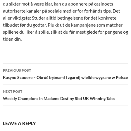
du sikter mot å være klar, kan du abonnere på casinoets
autoriserte kanaler på sosiale medier for forhånds tips. Det
aller viktigste: Studer alltid betingelsene for det konkrete
tilbudet før du godtar. Plukk ut de kampanjene som matcher
spillene du liker å spille, slik at du får mest glede for pengene og
tiden din.
Post
PREVIOUS POST
navigation
Kasyno Scooore – Obróć bębnami i zgarnij wielkie wygrane w Polsce
NEXT POST
Weekly Champions in Madame Destiny Slot UK Winning Tales
LEAVE A REPLY