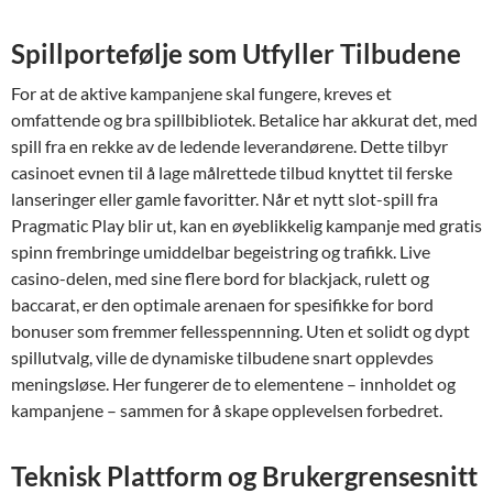
Spillportefølje som Utfyller Tilbudene
For at de aktive kampanjene skal fungere, kreves et
omfattende og bra spillbibliotek. Betalice har akkurat det, med
spill fra en rekke av de ledende leverandørene. Dette tilbyr
casinoet evnen til å lage målrettede tilbud knyttet til ferske
lanseringer eller gamle favoritter. Når et nytt slot-spill fra
Pragmatic Play blir ut, kan en øyeblikkelig kampanje med gratis
spinn frembringe umiddelbar begeistring og trafikk. Live
casino-delen, med sine flere bord for blackjack, rulett og
baccarat, er den optimale arenaen for spesifikke for bord
bonuser som fremmer fellesspennning. Uten et solidt og dypt
spillutvalg, ville de dynamiske tilbudene snart opplevdes
meningsløse. Her fungerer de to elementene – innholdet og
kampanjene – sammen for å skape opplevelsen forbedret.
Teknisk Plattform og Brukergrensesnitt