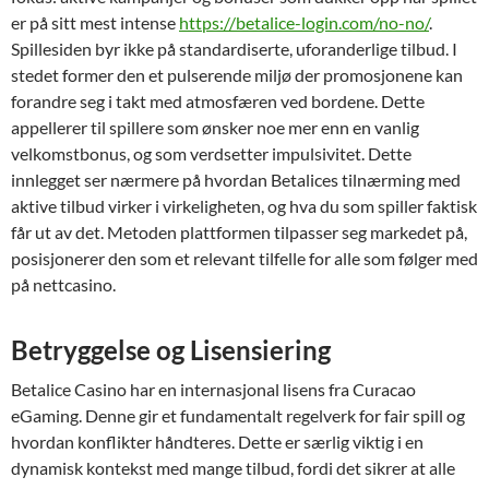
er på sitt mest intense
https://betalice-login.com/no-no/
.
Spillesiden byr ikke på standardiserte, uforanderlige tilbud. I
stedet former den et pulserende miljø der promosjonene kan
forandre seg i takt med atmosfæren ved bordene. Dette
appellerer til spillere som ønsker noe mer enn en vanlig
velkomstbonus, og som verdsetter impulsivitet. Dette
innlegget ser nærmere på hvordan Betalices tilnærming med
aktive tilbud virker i virkeligheten, og hva du som spiller faktisk
får ut av det. Metoden plattformen tilpasser seg markedet på,
posisjonerer den som et relevant tilfelle for alle som følger med
på nettcasino.
Betryggelse og Lisensiering
Betalice Casino har en internasjonal lisens fra Curacao
eGaming. Denne gir et fundamentalt regelverk for fair spill og
hvordan konflikter håndteres. Dette er særlig viktig i en
dynamisk kontekst med mange tilbud, fordi det sikrer at alle