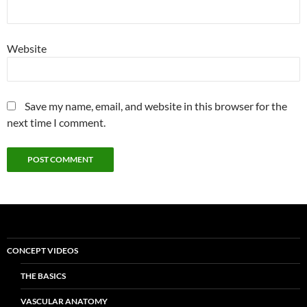
Website
Save my name, email, and website in this browser for the
next time I comment.
CONCEPT VIDEOS
THE BASICS
VASCULAR ANATOMY