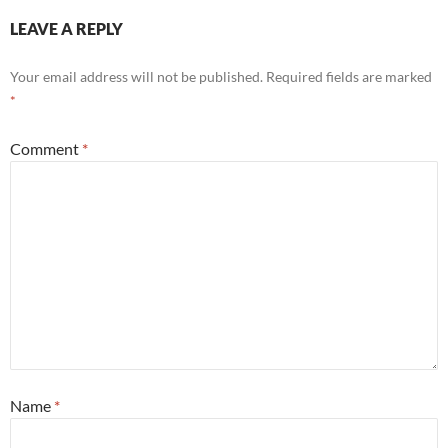
LEAVE A REPLY
Your email address will not be published.
Required fields are marked
*
Comment
*
Name
*