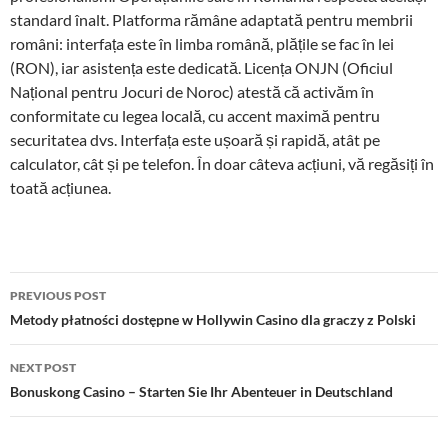
standard înalt. Platforma rămâne adaptată pentru membrii
români: interfața este în limba română, plățile se fac în lei
(RON), iar asistența este dedicată. Licența ONJN (Oficiul
Național pentru Jocuri de Noroc) atestă că activăm în
conformitate cu legea locală, cu accent maximă pentru
securitatea dvs. Interfața este ușoară și rapidă, atât pe
calculator, cât și pe telefon. În doar câteva acțiuni, vă regăsiți în
toată acțiunea.
Post
PREVIOUS POST
navigation
Metody płatności dostępne w Hollywin Casino dla graczy z Polski
NEXT POST
Bonuskong Casino – Starten Sie Ihr Abenteuer in Deutschland