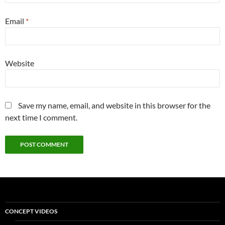
Email
*
Website
Save my name, email, and website in this browser for the
next time I comment.
CONCEPT VIDEOS