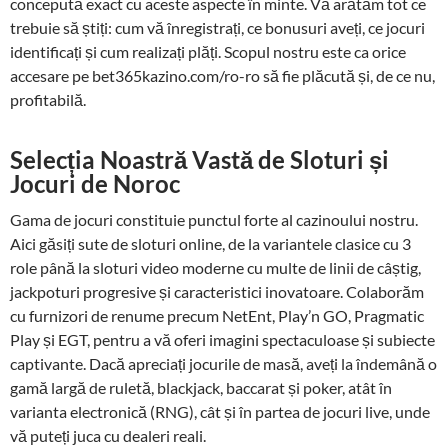
concepută exact cu aceste aspecte în minte. Vă arătăm tot ce
trebuie să știți: cum vă înregistrați, ce bonusuri aveți, ce jocuri
identificați și cum realizați plăți. Scopul nostru este ca orice
accesare pe bet365kazino.com/ro-ro să fie plăcută și, de ce nu,
profitabilă.
Selecția Noastră Vastă de Sloturi și
Jocuri de Noroc
Gama de jocuri constituie punctul forte al cazinoului nostru.
Aici găsiți sute de sloturi online, de la variantele clasice cu 3
role până la sloturi video moderne cu multe de linii de câștig,
jackpoturi progresive și caracteristici inovatoare. Colaborăm
cu furnizori de renume precum NetEnt, Play’n GO, Pragmatic
Play și EGT, pentru a vă oferi imagini spectaculoase și subiecte
captivante. Dacă apreciați jocurile de masă, aveți la îndemână o
gamă largă de ruletă, blackjack, baccarat și poker, atât în
varianta electronică (RNG), cât și în partea de jocuri live, unde
vă puteți juca cu dealeri reali.