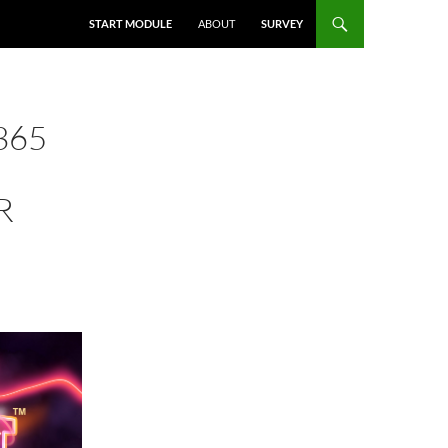
START MODULE
ABOUT
SURVEY
365
R