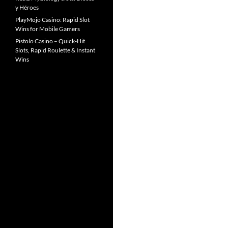
y Héroes
PlayMojo Casino: Rapid Slot
Wins for Mobile Gamers
Pistolo Casino – Quick‑Hit
Slots, Rapid Roulette & Instant
Wins