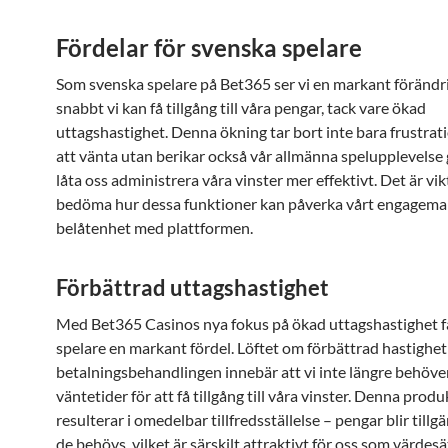
Fördelar för svenska spelare
Som svenska spelare på Bet365 ser vi en markant förändr
snabbt vi kan få tillgång till våra pengar, tack vare ökad
uttagshastighet. Denna ökning tar bort inte bara frustrat
att vänta utan berikar också vår allmänna spelupplevelse
låta oss administrera våra vinster mer effektivt. Det är vik
bedöma hur dessa funktioner kan påverka vårt engagema
belåtenhet med plattformen.
Förbättrad uttagshastighet
Med Bet365 Casinos nya fokus på ökad uttagshastighet f
spelare en markant fördel. Löftet om förbättrad hastighet 
betalningsbehandlingen innebär att vi inte längre behöver
väntetider för att få tillgång till våra vinster. Denna produ
resulterar i omedelbar tillfredsställelse – pengar blir tillg
de behövs, vilket är särskilt attraktivt för oss som värdes