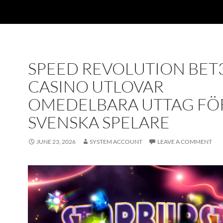
SPEED REVOLUTION BET
CASINO UTLOVAR
OMEDELBARA UTTAG FÖ
SVENSKA SPELARE
JUNE 23, 2026
SYSTEM ACCOUNT
LEAVE A COMMENT