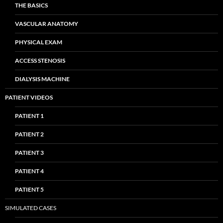
THE BASICS
VASCULAR ANATOMY
PHYSICAL EXAM
ACCESS STENOSIS
DIALYSIS MACHINE
PATIENT VIDEOS
PATIENT 1
PATIENT 2
PATIENT 3
PATIENT 4
PATIENT 5
SIMULATED CASES