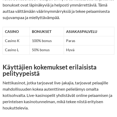
bonukset ovat läpinäkyviä ja helposti ymmärrettäviä. Tämä
auttaa välttämään väärinymmärryksiä ja tekee pelaamisesta
sujuvampaa ja miellyttävämpää.
CASINO
BONUKSET
ASIAKASPALVELU
Casino K
100% bonus
Paras
Casino L
50% bonus
Hyvä
Käyttäjien kokemukset erilaisista
pelityypeistä
Nettikasinot, jotka tarjoavat live-jakajia, tarjoavat pelaajille
mahdollisuuden kokea autenttinen pelielämys omalta
kotisohvalta. Live-kasinopelit yhdistävät online pelaamisen ja
perinteisen kasinotunnelman, mikä tekee niistä erityisen
houkuttelevia.