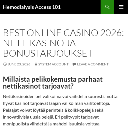
Skip
Search
Hemodialysis Access 101
to
PRIMAR
content
MENU
BEST ONLINE CASINO 2026:
NETTIKASINO JA
BONUSTARJOUKSET
JUNE 23, 2026
SYSTEM ACCOUNT
LEAVE A COMMENT
Millaista pelikokemusta parhaat
nettikasinot tarjoavat?
Nettikasinoiden pelivalikoima voi vaihdella suuresti, mutta
hyvät kasinot tarjoavat laajan valikoiman vaihtoehtoja.
Pelaajat voivat löytää perinteisiä kolikkopelejä sekä
innovatiivisia uusia pelejä. Eri pelityypit tarjoavat
monipuolista viihdettä ja mahdollisuuksia voittaa.