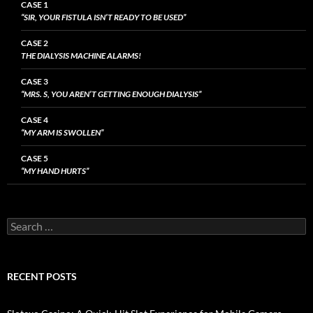
CASE 1
“SIR, YOUR FISTULA ISN’T READY TO BE USED”
CASE 2
THE DIALYSIS MACHINE ALARMS!
CASE 3
“MRS. S, YOU AREN’T GETTING ENOUGH DIALYSIS”
CASE 4
“MY ARM IS SWOLLEN”
CASE 5
“MY HAND HURTS”
Search
for:
RECENT POSTS