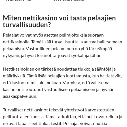
Miten nettikasino voi taata pelaajien
turvallisuuden?
Pelaajat voivat myös asettaa pelirajoituksia suoraan
nettikasinolla. Tämä lisää turvallisuutta ja auttaa hallitsemaan
pelaamista. Vastuullinen pelaaminen on yhä tärkeämpää
nykyään, ja hyvät kasinot tarjoavat työkaluja tähän.
Nettikasinoiden on tärkeää noudattaa tiukkoja sääntöjä ja
määräyksiä. Tämä lisää pelaajien luottamusta, kun he tietävät,
että kasino toimii lain mukaan. Varmista, että valitsemasi
kasino on sitoutunut vastuulliseen pelaamiseen ja hyvään
asiakaspalveluun.
Turvalliset nettikasinot tekevät yhteistyötä arvostettujen
pelituottajien kanssa. Tämä tarkoittaa, että pelit ovat reiluja ja
ne ovat läpäisseet tiukat testit. Pelaajat voivat nauttia