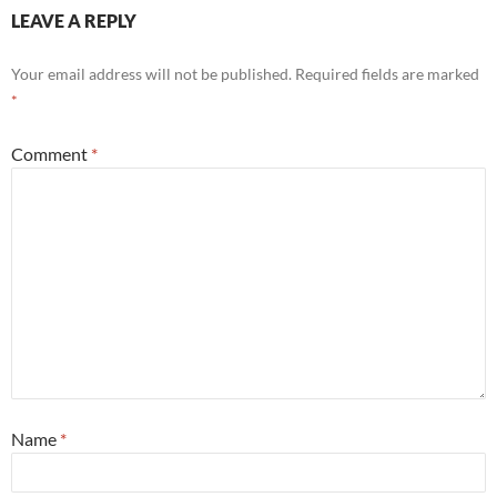
LEAVE A REPLY
Your email address will not be published.
Required fields are marked
*
Comment
*
Name
*