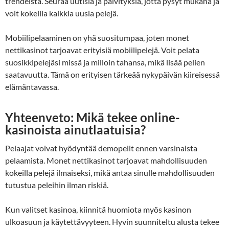
trendeistä. Seuraa uutisia ja päivityksiä, jotta pysyt mukana ja
voit kokeilla kaikkia uusia pelejä.
Mobiilipelaaminen on yhä suositumpaa, joten monet
nettikasinot tarjoavat erityisiä mobiilipelejä. Voit pelata
suosikkipelejäsi missä ja milloin tahansa, mikä lisää pelien
saatavuutta. Tämä on erityisen tärkeää nykypäivän kiireisessä
elämäntavassa.
Yhteenveto: Mikä tekee online-
kasinoista ainutlaatuisia?
Pelaajat voivat hyödyntää demopelit ennen varsinaista
pelaamista. Monet nettikasinot tarjoavat mahdollisuuden
kokeilla pelejä ilmaiseksi, mikä antaa sinulle mahdollisuuden
tutustua peleihin ilman riskiä.
Kun valitset kasinoa, kiinnitä huomiota myös kasinon
ulkoasuun ja käytettävyyteen. Hyvin suunniteltu alusta tekee