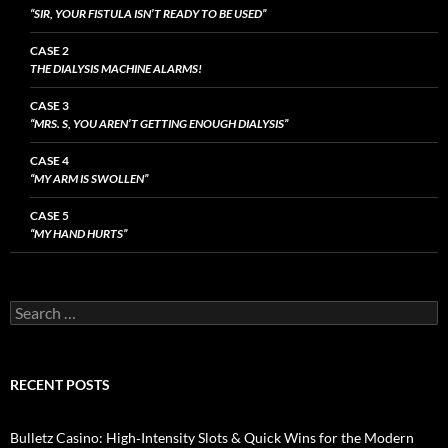
“SIR, YOUR FISTULA ISN’T READY TO BE USED”
CASE 2
THE DIALYSIS MACHINE ALARMS!
CASE 3
“MRS. S, YOU AREN’T GETTING ENOUGH DIALYSIS”
CASE 4
“MY ARM IS SWOLLEN”
CASE 5
“MY HAND HURTS”
Search
for:
RECENT POSTS
Bulletz Casino: High‑Intensity Slots & Quick Wins for the Modern