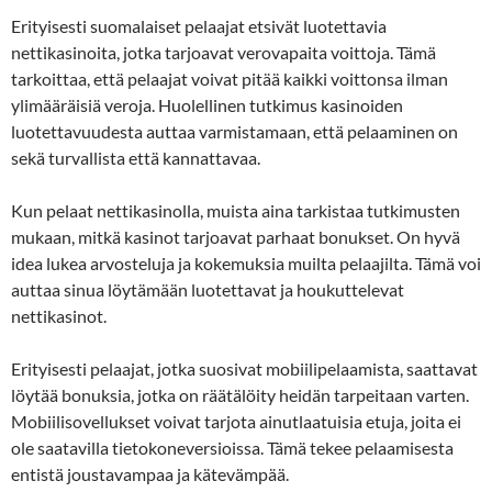
Erityisesti suomalaiset pelaajat etsivät luotettavia
nettikasinoita, jotka tarjoavat verovapaita voittoja. Tämä
tarkoittaa, että pelaajat voivat pitää kaikki voittonsa ilman
ylimääräisiä veroja. Huolellinen tutkimus kasinoiden
luotettavuudesta auttaa varmistamaan, että pelaaminen on
sekä turvallista että kannattavaa.
Kun pelaat nettikasinolla, muista aina tarkistaa tutkimusten
mukaan, mitkä kasinot tarjoavat parhaat bonukset. On hyvä
idea lukea arvosteluja ja kokemuksia muilta pelaajilta. Tämä voi
auttaa sinua löytämään luotettavat ja houkuttelevat
nettikasinot.
Erityisesti pelaajat, jotka suosivat mobiilipelaamista, saattavat
löytää bonuksia, jotka on räätälöity heidän tarpeitaan varten.
Mobiilisovellukset voivat tarjota ainutlaatuisia etuja, joita ei
ole saatavilla tietokoneversioissa. Tämä tekee pelaamisesta
entistä joustavampaa ja kätevämpää.