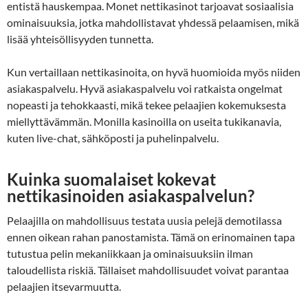
entistä hauskempaa. Monet nettikasinot tarjoavat sosiaalisia
ominaisuuksia, jotka mahdollistavat yhdessä pelaamisen, mikä
lisää yhteisöllisyyden tunnetta.
Kun vertaillaan nettikasinoita, on hyvä huomioida myös niiden
asiakaspalvelu. Hyvä asiakaspalvelu voi ratkaista ongelmat
nopeasti ja tehokkaasti, mikä tekee pelaajien kokemuksesta
miellyttävämmän. Monilla kasinoilla on useita tukikanavia,
kuten live-chat, sähköposti ja puhelinpalvelu.
Kuinka suomalaiset kokevat
nettikasinoiden asiakaspalvelun?
Pelaajilla on mahdollisuus testata uusia pelejä demotilassa
ennen oikean rahan panostamista. Tämä on erinomainen tapa
tutustua pelin mekaniikkaan ja ominaisuuksiin ilman
taloudellista riskiä. Tällaiset mahdollisuudet voivat parantaa
pelaajien itsevarmuutta.