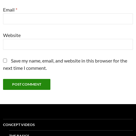
Email
*
Website
Save my name, email, and website in this browser for the
next time I comment.
CONCEPT VIDEOS
THE BASICS