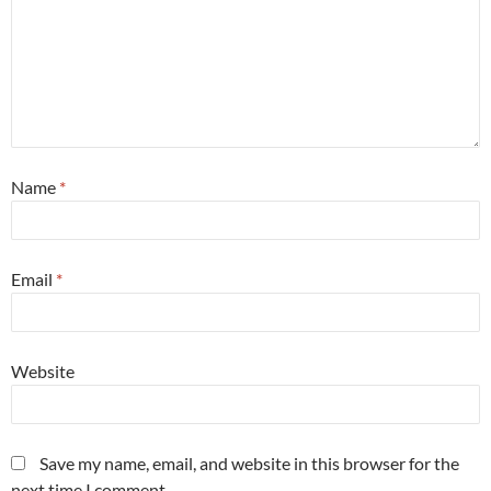
Name
*
Email
*
Website
Save my name, email, and website in this browser for the
next time I comment.