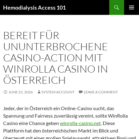
Skip
Search
Hemodialysis Access 101
to
PRIMAR
content
MENU
BEREIT FÜR
UNUNTERBROCHENE
CASINO-ACTION MIT
WINROLLA CASINO IN
ÖSTERREICH
JUNE 23, 2026
SYSTEM ACCOUNT
LEAVE A COMMENT
Jeder, der in Österreich ein Online-Casino sucht, das
Spannung und Fairness zuverlässig vereint, sollte WinRolla
Casino eine Chance geben
winrolla-casino.net
. Diese
Plattform hat den österreichischen Markt im Blick und
überzeugt mit einer großen Spielauswahl, attraktiven Boni und