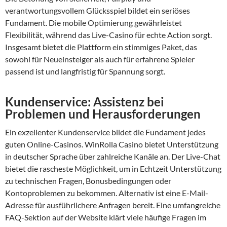
verantwortungsvollem Glücksspiel bildet ein seriöses
Fundament. Die mobile Optimierung gewährleistet
Flexibilität, während das Live-Casino für echte Action sorgt.
Insgesamt bietet die Plattform ein stimmiges Paket, das
sowohl für Neueinsteiger als auch für erfahrene Spieler
passend ist und langfristig für Spannung sorgt.
Kundenservice: Assistenz bei
Problemen und Herausforderungen
Ein exzellenter Kundenservice bildet die Fundament jedes
guten Online-Casinos. WinRolla Casino bietet Unterstützung
in deutscher Sprache über zahlreiche Kanäle an. Der Live-Chat
bietet die rascheste Möglichkeit, um in Echtzeit Unterstützung
zu technischen Fragen, Bonusbedingungen oder
Kontoproblemen zu bekommen. Alternativ ist eine E-Mail-
Adresse für ausführlichere Anfragen bereit. Eine umfangreiche
FAQ-Sektion auf der Website klärt viele häufige Fragen im