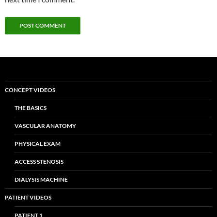
CONCEPT VIDEOS
THE BASICS
VASCULAR ANATOMY
PHYSICAL EXAM
ACCESS STENOSIS
DIALYSIS MACHINE
PATIENT VIDEOS
PATIENT 1