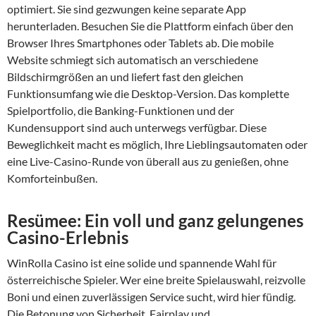
optimiert. Sie sind gezwungen keine separate App
herunterladen. Besuchen Sie die Plattform einfach über den
Browser Ihres Smartphones oder Tablets ab. Die mobile
Website schmiegt sich automatisch an verschiedene
Bildschirmgrößen an und liefert fast den gleichen
Funktionsumfang wie die Desktop-Version. Das komplette
Spielportfolio, die Banking-Funktionen und der
Kundensupport sind auch unterwegs verfügbar. Diese
Beweglichkeit macht es möglich, Ihre Lieblingsautomaten oder
eine Live-Casino-Runde von überall aus zu genießen, ohne
Komforteinbußen.
Resümee: Ein voll und ganz gelungenes
Casino-Erlebnis
WinRolla Casino ist eine solide und spannende Wahl für
österreichische Spieler. Wer eine breite Spielauswahl, reizvolle
Boni und einen zuverlässigen Service sucht, wird hier fündig.
Die Betonung von Sicherheit, Fairplay und