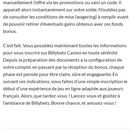
manuellement l’offre via les promotions ou saisi un code. Il
apparaît alors instantanément sur votre solde. N’oubliez pas
de consulter les conditions de mise (wagering) à remplir avant
de pouvoir retirer d’éventuels gains obtenus avec ces fonds
bonus.
C’est fait. Vous possédez maintenant toutes les informations
pour vous inscrire sur Billybets Casino en toute sérénité.
Depuis la préparation des documents à la configuration de
votre compte, en passant par la réception du bonus, chaque
phase est pensée pour être claire, sûre et engageante. En
suivant ces indications, vous faites d’une simple inscription le
début d’une expérience de jeu en ligne adaptée aux joueurs
français. Alors, que tardez-vous ? Lancez-vous et goûtez à
l’ambiance de Billybets. Bonne chance, et amusez-vous !
Post