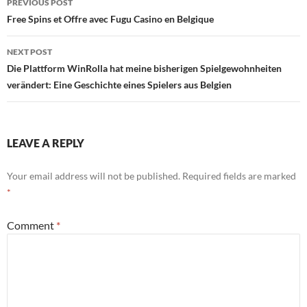
PREVIOUS POST
navigation
Free Spins et Offre avec Fugu Casino en Belgique
NEXT POST
Die Plattform WinRolla hat meine bisherigen Spielgewohnheiten
verändert: Eine Geschichte eines Spielers aus Belgien
LEAVE A REPLY
Your email address will not be published.
Required fields are marked
*
Comment
*