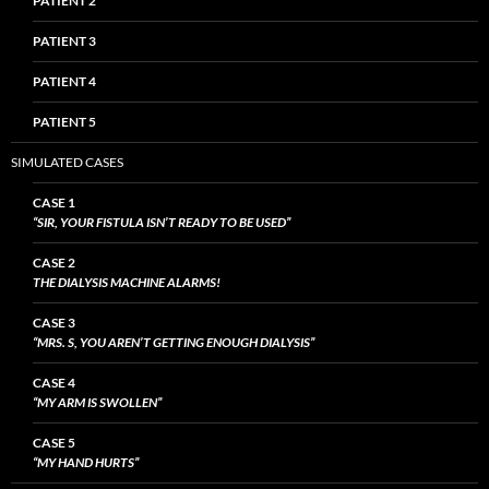
PATIENT 2
PATIENT 3
PATIENT 4
PATIENT 5
SIMULATED CASES
CASE 1
“SIR, YOUR FISTULA ISN’T READY TO BE USED”
CASE 2
THE DIALYSIS MACHINE ALARMS!
CASE 3
“MRS. S, YOU AREN’T GETTING ENOUGH DIALYSIS”
CASE 4
“MY ARM IS SWOLLEN”
CASE 5
“MY HAND HURTS”