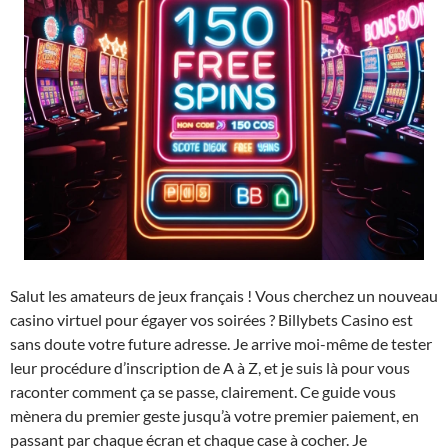
Salut les amateurs de jeux français ! Vous cherchez un nouveau
casino virtuel pour égayer vos soirées ? Billybets Casino est
sans doute votre future adresse. Je arrive moi-même de tester
leur procédure d’inscription de A à Z, et je suis là pour vous
raconter comment ça se passe, clairement. Ce guide vous
mènera du premier geste jusqu’à votre premier paiement, en
passant par chaque écran et chaque case à cocher. Je