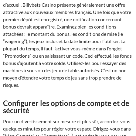
d’accueil. Billybets Casino présente généralement une offre
attractive aux nouveaux membres français. Une fois que votre
premier dépôt est enregistré, une notification concernant
bonus devrait apparaître. Examinez bien les conditions
attachées : le montant du bonus, les conditions de mise (le
“wagering”), les jeux inclus et la date limite pour l’utiliser. La
plupart du temps, il faut l’activer vous-même dans l’onglet
“Promotions” ou en saisissant un code. Ceci effectué, les fonds
bonus s’ajoutent à votre solde. Utilisez-les pour essayer des
machines à sous ou des jeux de table autorisés. C’est un bon
moyen d’étendre votre temps de jeu sans trop prendre de
risques.
Configurer les options de compte et de
sécurité
Pour un divertissement sur mesure et plus sûr, accordez-vous
quelques minutes pour régler votre espace. Dirigez-vous dans
“Mon Compte” ou “Paramètres”. À cet endroit, vous pouvez