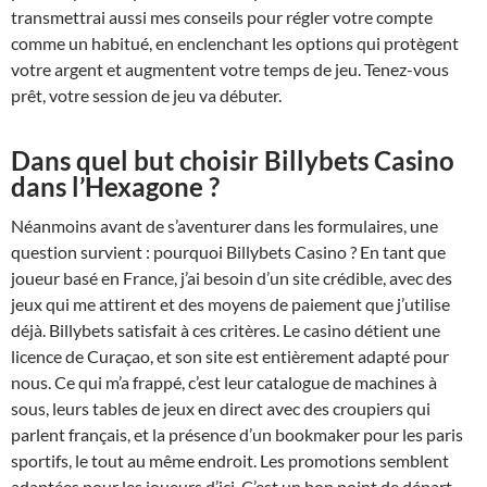
transmettrai aussi mes conseils pour régler votre compte
comme un habitué, en enclenchant les options qui protègent
votre argent et augmentent votre temps de jeu. Tenez-vous
prêt, votre session de jeu va débuter.
Dans quel but choisir Billybets Casino
dans l’Hexagone ?
Néanmoins avant de s’aventurer dans les formulaires, une
question survient : pourquoi Billybets Casino ? En tant que
joueur basé en France, j’ai besoin d’un site crédible, avec des
jeux qui me attirent et des moyens de paiement que j’utilise
déjà. Billybets satisfait à ces critères. Le casino détient une
licence de Curaçao, et son site est entièrement adapté pour
nous. Ce qui m’a frappé, c’est leur catalogue de machines à
sous, leurs tables de jeux en direct avec des croupiers qui
parlent français, et la présence d’un bookmaker pour les paris
sportifs, le tout au même endroit. Les promotions semblent
adaptées pour les joueurs d’ici. C’est un bon point de départ.