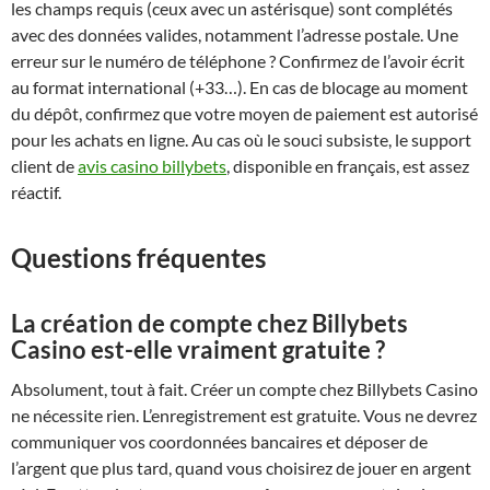
les champs requis (ceux avec un astérisque) sont complétés
avec des données valides, notamment l’adresse postale. Une
erreur sur le numéro de téléphone ? Confirmez de l’avoir écrit
au format international (+33…). En cas de blocage au moment
du dépôt, confirmez que votre moyen de paiement est autorisé
pour les achats en ligne. Au cas où le souci subsiste, le support
client de
avis casino billybets
, disponible en français, est assez
réactif.
Questions fréquentes
La création de compte chez Billybets
Casino est-elle vraiment gratuite ?
Absolument, tout à fait. Créer un compte chez Billybets Casino
ne nécessite rien. L’enregistrement est gratuite. Vous ne devrez
communiquer vos coordonnées bancaires et déposer de
l’argent que plus tard, quand vous choisirez de jouer en argent