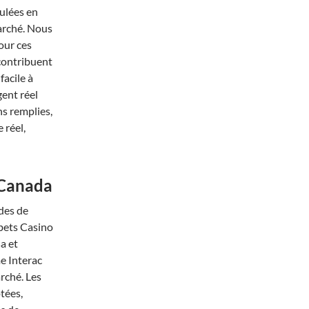
mulées en
marché. Nous
our ces
 contribuent
acile à
ent réel
ns remplies,
 réel,
 Canada
odes de
ybets Casino
sa et
e Interac
rché. Les
tées,