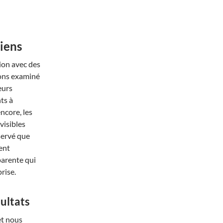
iens
ion avec des
vons examiné
eurs
ts à
ncore, les
visibles
servé que
ent
parente qui
rise.
ultats
et nous