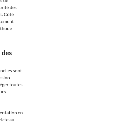
is de
orité des
t. Côté
aitement
éthode
n des
nnelles sont
Casino
éger toutes
urs
mentation en
ricte au