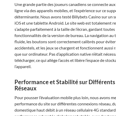
Une grande partie des joueurs canadiens se connecte aux
ligne via des appareils mobiles, et l’expérience sur ce sup
déterminante. Nous avons testé Billybets Casino sur un
iOS et une tablette Android. Le site web est totalement r
s’adapte parfaitement à la taille de l’écran, gardant toutes 
fonctionnalités de la version de bureau. La navigation au 
fluide, les boutons sont correctement calibrés pour éviter 
accidentels, et les jeux se chargent et fonctionnent aussi
que sur ordinateur. Pas d’application native n’était nécess
télécharger, ce qui allège l’accès et libère l’espace de stoc
l’appareil.
Performance et Stabilité sur Différents
Réseaux
Pour pousser l’évaluation mobile plus loin, nous avons me
performance du site sur différentes connexions réseau, d
domestique haut débit à un réseau cellulaire 4G standard