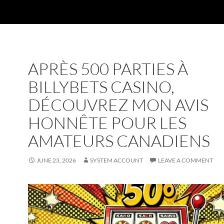
APRÈS 500 PARTIES À
BILLYBETS CASINO,
DÉCOUVREZ MON AVIS
HONNÊTE POUR LES
AMATEURS CANADIENS
JUNE 23, 2026
SYSTEM ACCOUNT
LEAVE A COMMENT