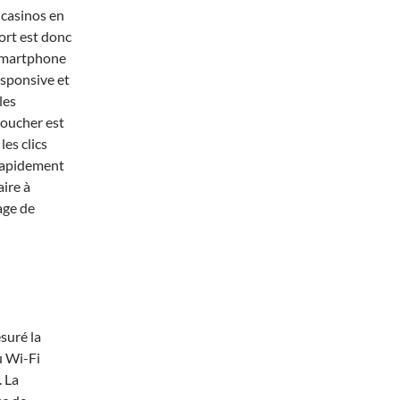
 casinos en
port est donc
 smartphone
esponsive et
les
toucher est
les clics
 rapidement
aire à
kage de
suré la
u Wi-Fi
. La