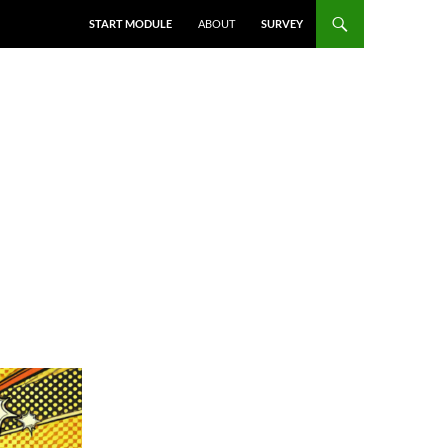
START MODULE
ABOUT
SURVEY