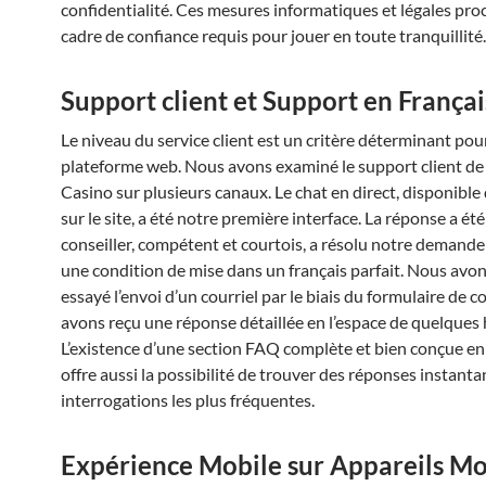
confidentialité. Ces mesures informatiques et légales pro
cadre de confiance requis pour jouer en toute tranquillité.
Support client et Support en Françai
Le niveau du service client est un critère déterminant pou
plateforme web. Nous avons examiné le support client de 
Casino sur plusieurs canaux. Le chat en direct, disponibl
sur le site, a été notre première interface. La réponse a été 
conseiller, compétent et courtois, a résolu notre demand
une condition de mise dans un français parfait. Nous avon
essayé l’envoi d’un courriel par le biais du formulaire de co
avons reçu une réponse détaillée en l’espace de quelques 
L’existence d’une section FAQ complète et bien conçue en
offre aussi la possibilité de trouver des réponses instant
interrogations les plus fréquentes.
Expérience Mobile sur Appareils Mo