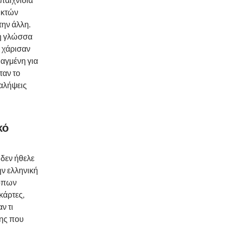
ικτών
την άλλη.
κή γλώσσα
 χάρισαν
ιαγμένη για
ταν το
ταλήψεις
κό
 δεν ήθελε
ην ελληνική
ρόπων
κάρτες,
ν τι
ξης που