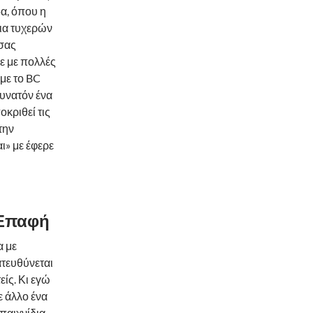
δα, όπου η
ια τυχερών
 σας
ε με πολλές
με το BC
δυνατόν ένα
κριθεί τις
την
ι» με έφερε
 Επαφή
α με
ατευθύνεται
ίς. Κι εγώ
ε άλλο ένα
παιχνίδια