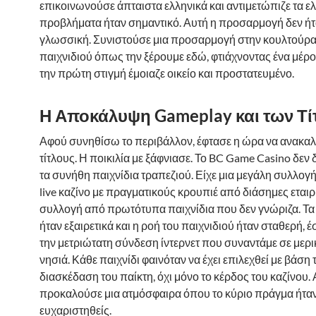
επικοινωνούσε άπταιστα ελληνικά και αντιμετώπιζε τα ε
προβλήματα ήταν σημαντικό. Αυτή η προσαρμογή δεν ή
γλωσσική. Συνιστούσε μια προσαρμογή στην κουλτούρα
παιχνιδιού όπως την ξέρουμε εδώ, φτιάχνοντας ένα μέρ
την πρώτη στιγμή έμοιαζε οικείο και προστατευμένο.
Η Αποκάλυψη Gameplay και των Τ
Αφού συνηθίσω το περιβάλλον, έφτασε η ώρα να ανακα
τίτλους. Η ποικιλία με ξάφνιασε. Το BC Game Casino δεν 
τα συνήθη παιχνίδια τραπεζιού. Είχε μια μεγάλη συλλογή
live καζίνο με πραγματικούς κρουπιέ από διάσημες εταιρίε
συλλογή από πρωτότυπα παιχνίδια που δεν γνώριζα. Τα
ήταν εξαιρετικά και η ροή του παιχνιδιού ήταν σταθερή, έ
την μετριώτατη σύνδεση ίντερνετ που συναντάμε σε μερι
νησιά. Κάθε παιχνίδι φαινόταν να έχει επιλεχθεί με βάση 
διασκέδαση του παίκτη, όχι μόνο το κέρδος του καζίνου.
προκαλούσε μια ατμόσφαιρα όπου το κύριο πράγμα ήταν
ευχαριστηθείς.