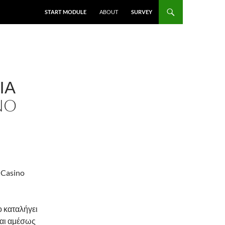
START MODULE
ABOUT
SURVEY
ΊΑ
NO
ο καταλήγει
εται αμέσως