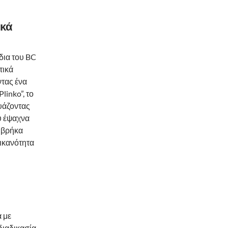
ικά
δια του BC
τικά
ντας ένα
linko”, το
δυάζοντας
ου έψαχνα
α βρήκα
 ικανότητα
α με
διαδικασία