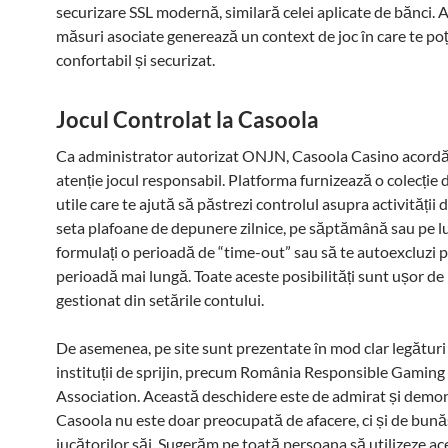
securizare SSL modernă, similară celei aplicate de bănci. 
măsuri asociate generează un context de joc în care te poț
confortabil și securizat.
Jocul Controlat la Casoola
Ca administrator autorizat ONJN, Casoola Casino acordă 
atenție jocul responsabil. Platforma furnizează o colecție 
utile care te ajută să păstrezi controlul asupra activității d
seta plafoane de depunere zilnice, pe săptămână sau pe l
formulați o perioadă de “time-out” sau să te autoexcluzi 
perioadă mai lungă. Toate aceste posibilități sunt ușor de l
gestionat din setările contului.
De asemenea, pe site sunt prezentate în mod clar legături
instituții de sprijin, precum România Responsible Gaming
Association. Această deschidere este de admirat și demo
Casoola nu este doar preocupată de afacere, ci și de bun
jucătorilor săi. Sugerăm pe toată persoana să utilizeze ac