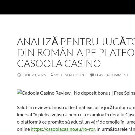
ANALIZĂ PENTRU JUCĂTO
DIN ROMÂNIA PE PLATF
CASOOLA CASINO
JUNE 23, 2026
SYSTEM ACCOUNT
LEAVE A COMMENT
Salut în review-ul nostru destinat exclusiv jucătorilor r
imersat în pielea voastră pentru a examina în detaliu Cas
o platformă ce promite să aducă un vârf de emoție în lume
online
https://casoolacasino.eu/ro-ro/
. În următoarele râ