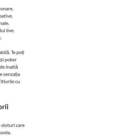
ionare.
eative.
nale.
i live.
.
bilă. Te poți
 și poker
 de înaltă
ce senzația
itlurile cu
rii
 sloturi care
soola.