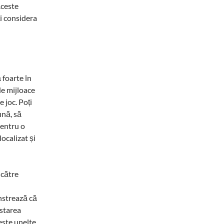
Aceste
i considera
foarte în
de mijloace
e joc. Poți
ună, să
pentru o
ocalizat și
 către
nstrează că
ăstarea
este unelte