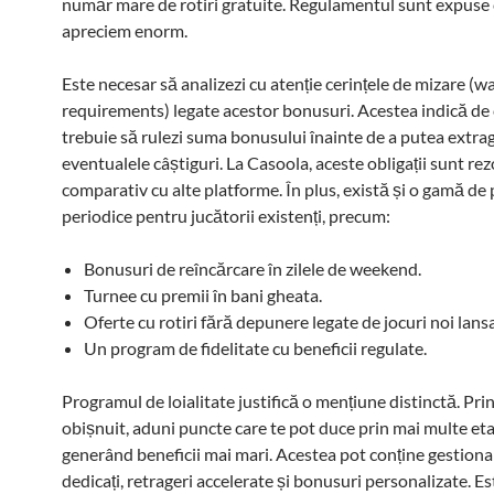
număr mare de rotiri gratuite. Regulamentul sunt expuse c
apreciem enorm.
Este necesar să analizezi cu atenție cerințele de mizare (w
requirements) legate acestor bonusuri. Acestea indică de 
trebuie să rulezi suma bonusului înainte de a putea extra
eventualele câștiguri. La Casoola, aceste obligații sunt re
comparativ cu alte platforme. În plus, există și o gamă de
periodice pentru jucătorii existenți, precum:
Bonusuri de reîncărcare în zilele de weekend.
Turnee cu premii în bani gheata.
Oferte cu rotiri fără depunere legate de jocuri noi lans
Un program de fidelitate cu beneficii regulate.
Programul de loialitate justifică o mențiune distinctă. Prin
obișnuit, aduni puncte care te pot duce prin mai multe eta
generând beneficii mai mari. Acestea pot conține gestiona
dedicați, retrageri accelerate și bonusuri personalizate. E