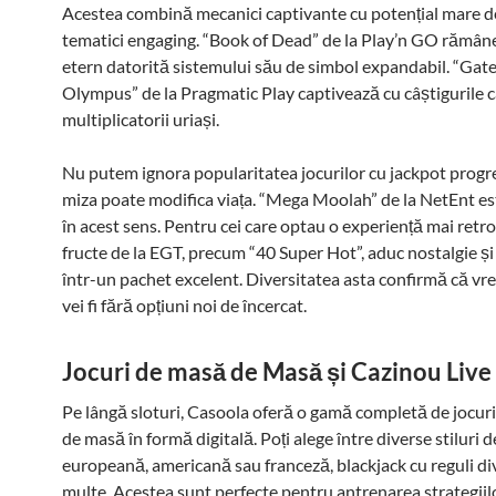
Acestea combină mecanici captivante cu potențial mare de
tematici engaging. “Book of Dead” de la Play’n GO rămâne
etern datorită sistemului său de simbol expandabil. “Gate
Olympus” de la Pragmatic Play captivează cu câștigurile c
multiplicatorii uriași.
Nu putem ignora popularitatea jocurilor cu jackpot progr
miza poate modifica viața. “Mega Moolah” de la NetEnt es
în acest sens. Pentru cei care optau o experiență mai retro,
fructe de la EGT, precum “40 Super Hot”, aduc nostalgie și
într-un pachet excelent. Diversitatea asta confirmă că v
vei fi fără opțiuni noi de încercat.
Jocuri de masă de Masă și Cazinou Live
Pe lângă sloturi, Casoola oferă o gamă completă de jocuri
de masă în formă digitală. Poți alege între diverse stiluri d
europeană, americană sau franceză, blackjack cu reguli div
multe. Acestea sunt perfecte pentru antrenarea strategiil