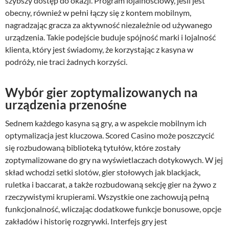
szybszy dostęp do okazji. Program lojalnościowy, jeśli jest
obecny, również w pełni łączy się z kontem mobilnym,
nagradzając gracza za aktywność niezależnie od używanego
urządzenia. Takie podejście buduje spójność marki i lojalność
klienta, który jest świadomy, że korzystając z kasyna w
podróży, nie traci żadnych korzyści.
Wybór gier zoptymalizowanych na
urządzenia przenośne
Sednem każdego kasyna są gry, a w aspekcie mobilnym ich
optymalizacja jest kluczowa. Scored Casino może poszczycić
się rozbudowaną biblioteką tytułów, które zostały
zoptymalizowane do gry na wyświetlaczach dotykowych. W jej
skład wchodzi setki slotów, gier stołowych jak blackjack,
ruletka i baccarat, a także rozbudowaną sekcję gier na żywo z
rzeczywistymi krupierami. Wszystkie one zachowują pełną
funkcjonalność, wliczając dodatkowe funkcje bonusowe, opcje
zakładów i historię rozgrywki. Interfejs gry jest