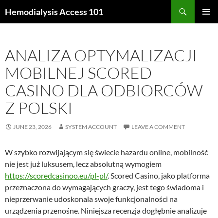
Skip
Search
Hemodialysis Access 101
to
PRIMAR
content
MENU
ANALIZA OPTYMALIZACJI
MOBILNEJ SCORED
CASINO DLA ODBIORCÓW
Z POLSKI
JUNE 23, 2026
SYSTEM ACCOUNT
LEAVE A COMMENT
W szybko rozwijającym się świecie hazardu online, mobilność
nie jest już luksusem, lecz absolutną wymogiem
https://scoredcasinoo.eu/pl-pl/
. Scored Casino, jako platforma
przeznaczona do wymagających graczy, jest tego świadoma i
nieprzerwanie udoskonala swoje funkcjonalności na
urządzenia przenośne. Niniejsza recenzja dogłębnie analizuje