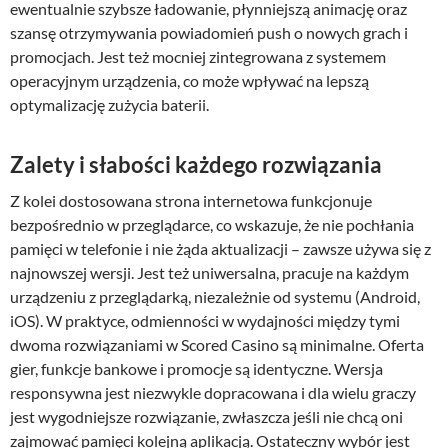
ewentualnie szybsze ładowanie, płynniejszą animację oraz
szansę otrzymywania powiadomień push o nowych grach i
promocjach. Jest też mocniej zintegrowana z systemem
operacyjnym urządzenia, co może wpływać na lepszą
optymalizację zużycia baterii.
Zalety i słabości każdego rozwiązania
Z kolei dostosowana strona internetowa funkcjonuje
bezpośrednio w przeglądarce, co wskazuje, że nie pochłania
pamięci w telefonie i nie żąda aktualizacji – zawsze używa się z
najnowszej wersji. Jest też uniwersalna, pracuje na każdym
urządzeniu z przeglądarką, niezależnie od systemu (Android,
iOS). W praktyce, odmienności w wydajności między tymi
dwoma rozwiązaniami w Scored Casino są minimalne. Oferta
gier, funkcje bankowe i promocje są identyczne. Wersja
responsywna jest niezwykle dopracowana i dla wielu graczy
jest wygodniejsze rozwiązanie, zwłaszcza jeśli nie chcą oni
zajmować pamięci kolejną aplikacją. Ostateczny wybór jest