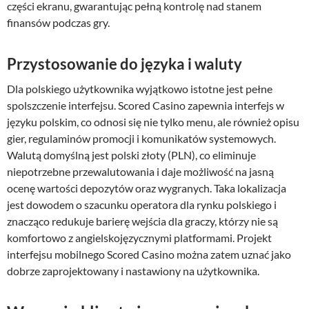
części ekranu, gwarantując pełną kontrolę nad stanem
finansów podczas gry.
Przystosowanie do języka i waluty
Dla polskiego użytkownika wyjątkowo istotne jest pełne
spolszczenie interfejsu. Scored Casino zapewnia interfejs w
języku polskim, co odnosi się nie tylko menu, ale również opisu
gier, regulaminów promocji i komunikatów systemowych.
Walutą domyślną jest polski złoty (PLN), co eliminuje
niepotrzebne przewalutowania i daje możliwość na jasną
ocenę wartości depozytów oraz wygranych. Taka lokalizacja
jest dowodem o szacunku operatora dla rynku polskiego i
znacząco redukuje barierę wejścia dla graczy, którzy nie są
komfortowo z angielskojęzycznymi platformami. Projekt
interfejsu mobilnego Scored Casino można zatem uznać jako
dobrze zaprojektowany i nastawiony na użytkownika.