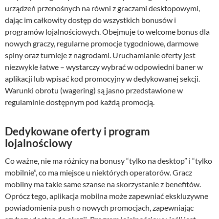
urządzeń przenośnych na równi z graczami desktopowymi,
dając im całkowity dostęp do wszystkich bonusów i
programów lojalnościowych. Obejmuje to welcome bonus dla
nowych graczy, regularne promocje tygodniowe, darmowe
spiny oraz turnieje z nagrodami. Uruchamianie oferty jest
niezwykle łatwe – wystarczy wybrać w odpowiedni baner w
aplikacji lub wpisać kod promocyjny w dedykowanej sekcji.
Warunki obrotu (wagering) są jasno przedstawione w
regulaminie dostępnym pod każdą promocją.
Dedykowane oferty i program
lojalnościowy
Co ważne, nie ma różnicy na bonusy “tylko na desktop” i “tylko
mobilnie”, co ma miejsce u niektórych operatorów. Gracz
mobilny ma takie same szanse na skorzystanie z benefitów.
Oprócz tego, aplikacja mobilna może zapewniać ekskluzywne
powiadomienia push o nowych promocjach, zapewniając