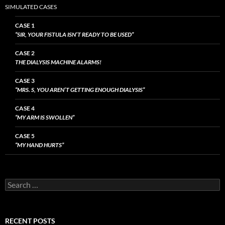
SIMULATED CASES
CASE 1
“SIR, YOUR FISTULA ISN’T READY TO BE USED”
CASE 2
THE DIALYSIS MACHINE ALARMS!
CASE 3
“MRS. S, YOU AREN’T GETTING ENOUGH DIALYSIS”
CASE 4
“MY ARM IS SWOLLEN”
CASE 5
“MY HAND HURTS”
Search
for:
RECENT POSTS