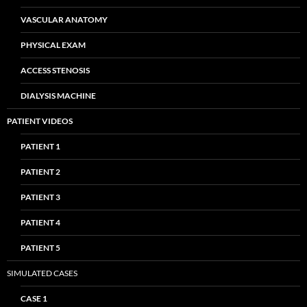
VASCULAR ANATOMY
PHYSICAL EXAM
ACCESS STENOSIS
DIALYSIS MACHINE
PATIENT VIDEOS
PATIENT 1
PATIENT 2
PATIENT 3
PATIENT 4
PATIENT 5
SIMULATED CASES
CASE 1