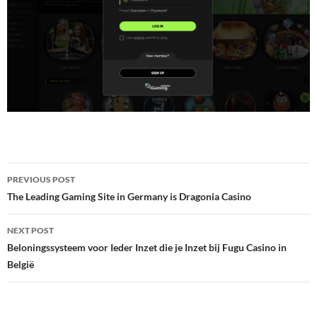
Post
PREVIOUS POST
navigation
The Leading Gaming Site in Germany is Dragonia Casino
NEXT POST
Beloningssysteem voor Ieder Inzet die je Inzet bij Fugu Casino in
België