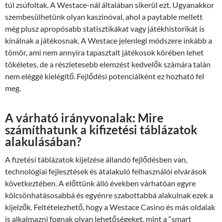
túl zsúfoltak. A Westace-nál általában sikerül ezt. Ugyanakkor
szembesülhetünk olyan kaszinóval, ahol a paytable mellett
még plusz apropósabb statisztikákat vagy játékhistorikát is
kínálnak a játékosnak. A Westace jelenlegi módszere inkább a
tömör, ami nem annyira tapasztalt játékosok körében lehet
tökéletes, de a részletesebb elemzést kedvelők számára talán
nem eléggé kielégítő. Fejlődési potenciálként ez hozható fel
meg.
A várható irányvonalak: Mire
számíthatunk a kifizetési táblázatok
alakulásában?
A fizetési táblázatok kijelzése állandó fejlődésben van,
technológiai fejlesztések és átalakuló felhasználói elvárások
következtében. A előttünk álló években várhatóan egyre
kölcsönhatásosabbá és egyénre szabottabbá alakulnak ezek a
kijelzők. Feltételezhető, hogy a Westace Casino és más oldalak
is alkalmazni fognak olyan lehetőségeket, mint a “smart