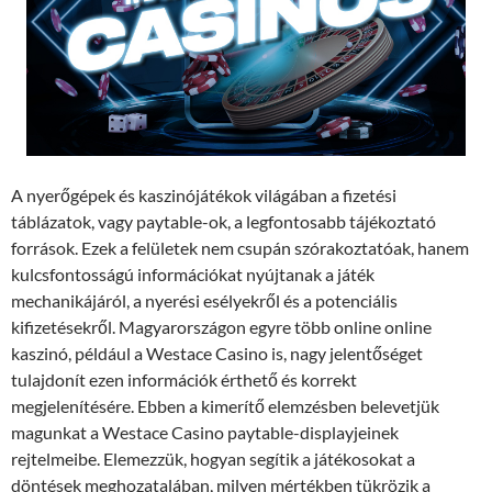
A nyerőgépek és kaszinójátékok világában a fizetési
táblázatok, vagy paytable-ok, a legfontosabb tájékoztató
források. Ezek a felületek nem csupán szórakoztatóak, hanem
kulcsfontosságú információkat nyújtanak a játék
mechanikájáról, a nyerési esélyekről és a potenciális
kifizetésekről. Magyarországon egyre több online online
kaszinó, például a Westace Casino is, nagy jelentőséget
tulajdonít ezen információk érthető és korrekt
megjelenítésére. Ebben a kimerítő elemzésben belevetjük
magunkat a Westace Casino paytable-displayjeinek
rejtelmeibe. Elemezzük, hogyan segítik a játékosokat a
döntések meghozatalában, milyen mértékben tükrözik a