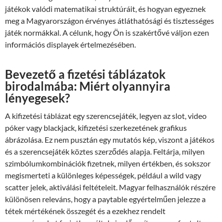
játékok valódi matematikai struktúráit, és hogyan egyeznek
meg a Magyarországon érvényes átláthatósági és tisztességes
játék normákkal. A célunk, hogy Ön is szakértővé váljon ezen
információs displayek értelmezésében.
Bevezető a fizetési táblázatok
birodalmába: Miért olyannyira
lényegesek?
A kifizetési táblázat egy szerencsejáték, legyen az slot, video
póker vagy blackjack, kifizetési szerkezetének grafikus
ábrázolása. Ez nem pusztán egy mutatós kép, viszont a játékos
és a szerencsejáték köztes szerződés alapja. Feltárja, milyen
szimbólumkombinációk fizetnek, milyen értékben, és sokszor
megismerteti a különleges képességek, például a wild vagy
scatter jelek, aktiválási feltételeit. Magyar felhasználók részére
különösen releváns, hogy a paytable egyértelműen jelezze a
tétek mértékének összegét és a ezekhez rendelt