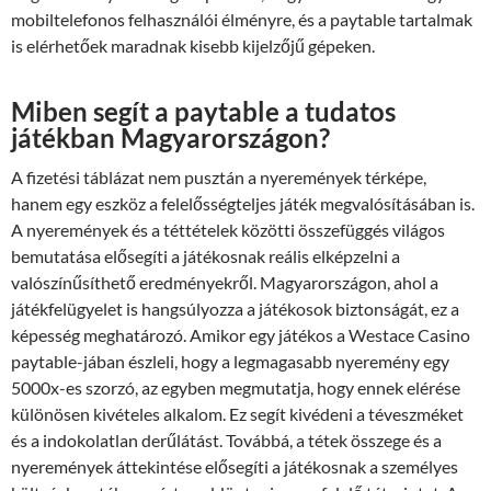
mobiltelefonos felhasználói élményre, és a paytable tartalmak
is elérhetőek maradnak kisebb kijelzőjű gépeken.
Miben segít a paytable a tudatos
játékban Magyarországon?
A fizetési táblázat nem pusztán a nyeremények térképe,
hanem egy eszköz a felelősségteljes játék megvalósításában is.
A nyeremények és a téttételek közötti összefüggés világos
bemutatása elősegíti a játékosnak reális elképzelni a
valószínűsíthető eredményekről. Magyarországon, ahol a
játékfelügyelet is hangsúlyozza a játékosok biztonságát, ez a
képesség meghatározó. Amikor egy játékos a Westace Casino
paytable-jában észleli, hogy a legmagasabb nyeremény egy
5000x-es szorzó, az egyben megmutatja, hogy ennek elérése
különösen kivételes alkalom. Ez segít kivédeni a téveszméket
és a indokolatlan derűlátást. Továbbá, a tétek összege és a
nyeremények áttekintése elősegíti a játékosnak a személyes