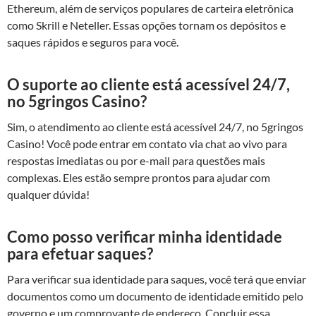
Ethereum, além de serviços populares de carteira eletrônica
como Skrill e Neteller. Essas opções tornam os depósitos e
saques rápidos e seguros para você.
O suporte ao cliente está acessível 24/7,
no 5gringos Casino?
Sim, o atendimento ao cliente está acessível 24/7, no 5gringos
Casino! Você pode entrar em contato via chat ao vivo para
respostas imediatas ou por e-mail para questões mais
complexas. Eles estão sempre prontos para ajudar com
qualquer dúvida!
Como posso verificar minha identidade
para efetuar saques?
Para verificar sua identidade para saques, você terá que enviar
documentos como um documento de identidade emitido pelo
governo e um comprovante de endereço. Concluir essa