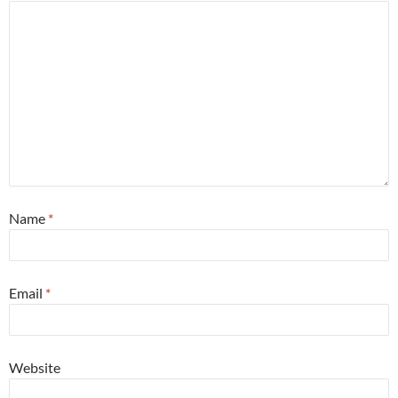
Name
*
Email
*
Website