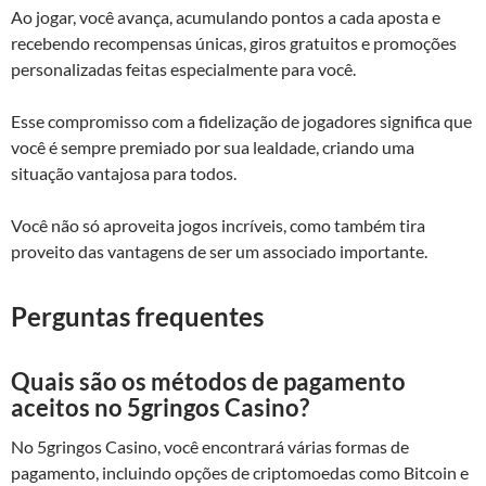
Ao jogar, você avança, acumulando pontos a cada aposta e
recebendo recompensas únicas, giros gratuitos e promoções
personalizadas feitas especialmente para você.
Esse compromisso com a fidelização de jogadores significa que
você é sempre premiado por sua lealdade, criando uma
situação vantajosa para todos.
Você não só aproveita jogos incríveis, como também tira
proveito das vantagens de ser um associado importante.
Perguntas frequentes
Quais são os métodos de pagamento
aceitos no 5gringos Casino?
No 5gringos Casino, você encontrará várias formas de
pagamento, incluindo opções de criptomoedas como Bitcoin e