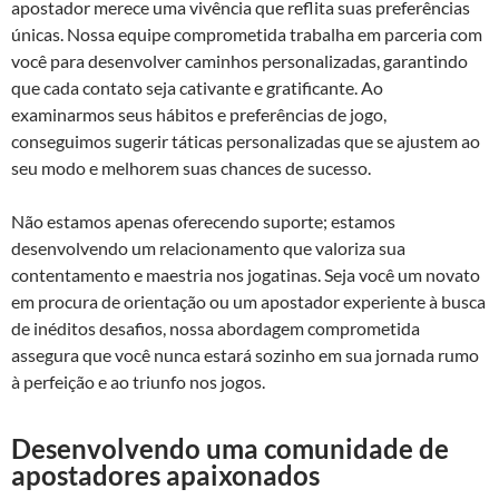
apostador merece uma vivência que reflita suas preferências
únicas. Nossa equipe comprometida trabalha em parceria com
você para desenvolver caminhos personalizadas, garantindo
que cada contato seja cativante e gratificante. Ao
examinarmos seus hábitos e preferências de jogo,
conseguimos sugerir táticas personalizadas que se ajustem ao
seu modo e melhorem suas chances de sucesso.
Não estamos apenas oferecendo suporte; estamos
desenvolvendo um relacionamento que valoriza sua
contentamento e maestria nos jogatinas. Seja você um novato
em procura de orientação ou um apostador experiente à busca
de inéditos desafios, nossa abordagem comprometida
assegura que você nunca estará sozinho em sua jornada rumo
à perfeição e ao triunfo nos jogos.
Desenvolvendo uma comunidade de
apostadores apaixonados