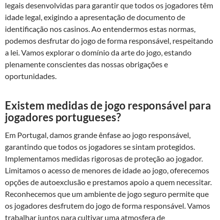
legais desenvolvidas para garantir que todos os jogadores têm
idade legal, exigindo a apresentação de documento de
identificação nos casinos. Ao entendermos estas normas,
podemos desfrutar do jogo de forma responsável, respeitando
a lei. Vamos explorar o domínio da arte do jogo, estando
plenamente conscientes das nossas obrigações e
oportunidades.
Existem medidas de jogo responsável para
jogadores portugueses?
Em Portugal, damos grande ênfase ao jogo responsável,
garantindo que todos os jogadores se sintam protegidos.
Implementamos medidas rigorosas de proteção ao jogador.
Limitamos o acesso de menores de idade ao jogo, oferecemos
opções de autoexclusão e prestamos apoio a quem necessitar.
Reconhecemos que um ambiente de jogo seguro permite que
os jogadores desfrutem do jogo de forma responsável. Vamos
trabalhar juntos para cultivar uma atmosfera de