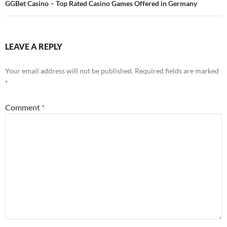
GGBet Casino – Top Rated Casino Games Offered in Germany
LEAVE A REPLY
Your email address will not be published.
Required fields are marked
*
Comment
*