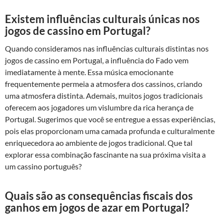
Existem influências culturais únicas nos
jogos de cassino em Portugal?
Quando consideramos nas influências culturais distintas nos
jogos de cassino em Portugal, a influência do Fado vem
imediatamente à mente. Essa música emocionante
frequentemente permeia a atmosfera dos cassinos, criando
uma atmosfera distinta. Ademais, muitos jogos tradicionais
oferecem aos jogadores um vislumbre da rica herança de
Portugal. Sugerimos que você se entregue a essas experiências,
pois elas proporcionam uma camada profunda e culturalmente
enriquecedora ao ambiente de jogos tradicional. Que tal
explorar essa combinação fascinante na sua próxima visita a
um cassino português?
Quais são as consequências fiscais dos
ganhos em jogos de azar em Portugal?