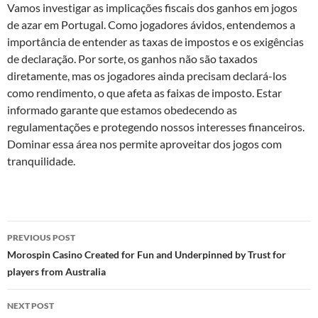
Vamos investigar as implicações fiscais dos ganhos em jogos
de azar em Portugal. Como jogadores ávidos, entendemos a
importância de entender as taxas de impostos e os exigências
de declaração. Por sorte, os ganhos não são taxados
diretamente, mas os jogadores ainda precisam declará-los
como rendimento, o que afeta as faixas de imposto. Estar
informado garante que estamos obedecendo as
regulamentações e protegendo nossos interesses financeiros.
Dominar essa área nos permite aproveitar dos jogos com
tranquilidade.
Post
PREVIOUS POST
navigation
Morospin Casino Created for Fun and Underpinned by Trust for
players from Australia
NEXT POST