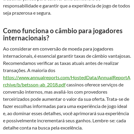
responsabilidade e garantir que a experiência de jogo de todos
seja prazerosa e segura.
Como funciona o câmbio para jogadores
internacionais?
Ao considerar em conversão de moeda para jogadores
internacionais, é essencial garantir taxas de câmbio vantajosas.
Recomendamos verificar as taxas atuais antes de realizar
transações. A maioria dos
https://www.annualreports.com/HostedData/AnnualReportA
rchive/b/betsson-ab_2018.pdf
cassinos oferece serviços de
conversão internos, mas avaliá-los com provedores
terceirizados pode aumentar o valor da sua oferta. Trata-se de
fazer escolhas informadas para uma experiência de jogo ideal
e, ao dominar esses detalhes, você aprimorará sua experiência
e possivelmente incrementará seus ganhos. Lembre-se: cada
detalhe conta na busca pela excelência.