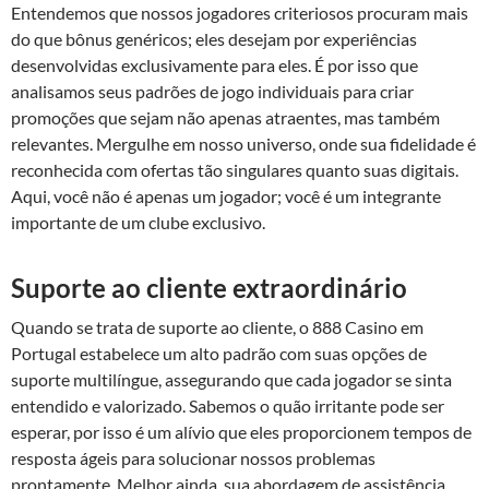
Entendemos que nossos jogadores criteriosos procuram mais
do que bônus genéricos; eles desejam por experiências
desenvolvidas exclusivamente para eles. É por isso que
analisamos seus padrões de jogo individuais para criar
promoções que sejam não apenas atraentes, mas também
relevantes. Mergulhe em nosso universo, onde sua fidelidade é
reconhecida com ofertas tão singulares quanto suas digitais.
Aqui, você não é apenas um jogador; você é um integrante
importante de um clube exclusivo.
Suporte ao cliente extraordinário
Quando se trata de suporte ao cliente, o 888 Casino em
Portugal estabelece um alto padrão com suas opções de
suporte multilíngue, assegurando que cada jogador se sinta
entendido e valorizado. Sabemos o quão irritante pode ser
esperar, por isso é um alívio que eles proporcionem tempos de
resposta ágeis para solucionar nossos problemas
prontamente. Melhor ainda, sua abordagem de assistência