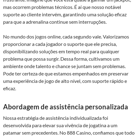
mas ocorrem problemas técnicos. É aí que nosso notável
suporte ao cliente intervém, garantindo uma solução eficaz
para que a adrenalina continue sem interrupções.
No mundo dos jogos online, cada segundo vale. Valorizamos
proporcionar a cada jogador o suporte que ele precisa,
disponibilizando soluções em tempo real para qualquer
problema que possa surgir. Dessa forma, cultivamos um
ambiente onde talento e chance se juntam sem problemas.
Pode ter certeza de que estamos empenhados em preservar
uma experiência de jogo de alto nível, com suporte rápido e
eficaz.
Abordagem de assistência personalizada
Nossa estratégia de assistência individualizada foi
desenvolvida para elevar sua vivência de jogatina a um
patamar sem precedentes. No 888 Casino, confiamos que todo