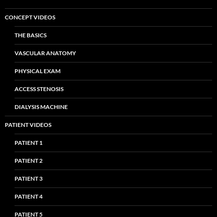
CONCEPT VIDEOS
THE BASICS
VASCULAR ANATOMY
PHYSICAL EXAM
ACCESS STENOSIS
DIALYSIS MACHINE
PATIENT VIDEOS
PATIENT 1
PATIENT 2
PATIENT 3
PATIENT 4
PATIENT 5