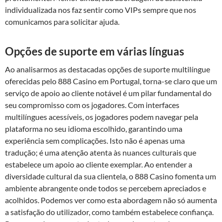
individualizada nos faz sentir como VIPs sempre que nos
comunicamos para solicitar ajuda.
Opções de suporte em várias línguas
Ao analisarmos as destacadas opções de suporte multilíngue
oferecidas pelo 888 Casino em Portugal, torna-se claro que um
serviço de apoio ao cliente notável é um pilar fundamental do
seu compromisso com os jogadores. Com interfaces
multilíngues acessíveis, os jogadores podem navegar pela
plataforma no seu idioma escolhido, garantindo uma
experiência sem complicações. Isto não é apenas uma
tradução; é uma atenção atenta às nuances culturais que
estabelece um apoio ao cliente exemplar. Ao entender a
diversidade cultural da sua clientela, o 888 Casino fomenta um
ambiente abrangente onde todos se percebem apreciados e
acolhidos. Podemos ver como esta abordagem não só aumenta
a satisfação do utilizador, como também estabelece confiança.