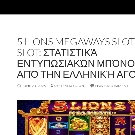
5 LIONS MEGAWAYS SLOT
SLOT: ΣΤΑΤΙΣΤΙΚΆ
ΕΝΤΥΠΩΣΙΑΚΏΝ ΜΠΌΝΟ
ΑΠΌ ΤΗΝ ΕΛΛΗΝΙΚΉ ΑΓ
JUNE 23, 2026
SYSTEM ACCOUNT
LEAVE A COMMENT