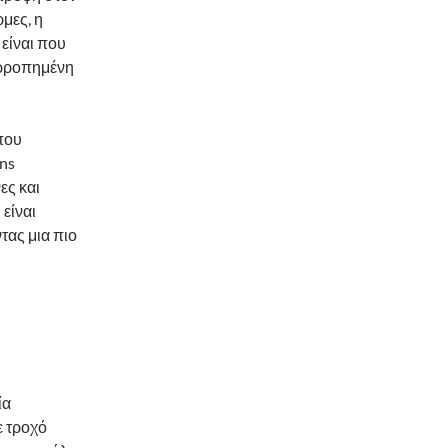
μες, η
είναι που
σορροπημένη
που
ons
ες και
 είναι
τας μια πιο
ία
ε τροχό