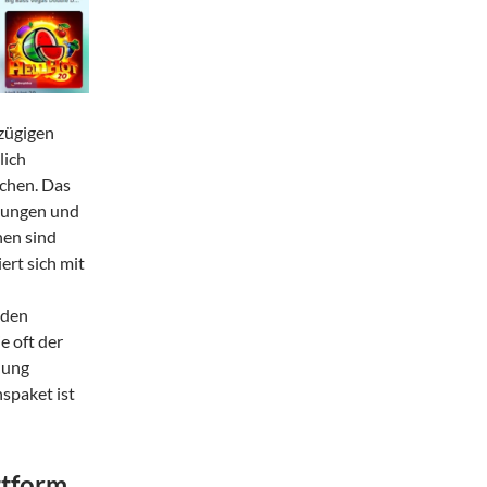
zügigen
lich
achen. Das
hlungen und
nen sind
ert sich mit
nden
e oft der
lung
nspaket ist
ttform