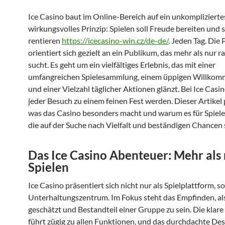
Ice Casino baut im Online-Bereich auf ein unkomplizierte
wirkungsvolles Prinzip: Spielen soll Freude bereiten und s
rentieren
https://icecasino-win.cz/de-de/
. Jeden Tag. Die
orientiert sich gezielt an ein Publikum, das mehr als nur r
sucht. Es geht um ein vielfältiges Erlebnis, das mit einer
umfangreichen Spielesammlung, einem üppigen Willko
und einer Vielzahl täglicher Aktionen glänzt. Bei Ice Casi
jeder Besuch zu einem feinen Fest werden. Dieser Artikel 
was das Casino besonders macht und warum es für Spieler r
die auf der Suche nach Vielfalt und beständigen Chancen 
Das Ice Casino Abenteuer: Mehr als 
Spielen
Ice Casino präsentiert sich nicht nur als Spielplattform, s
Unterhaltungszentrum. Im Fokus steht das Empfinden, als
geschätzt und Bestandteil einer Gruppe zu sein. Die klar
führt zügig zu allen Funktionen, und das durchdachte Des