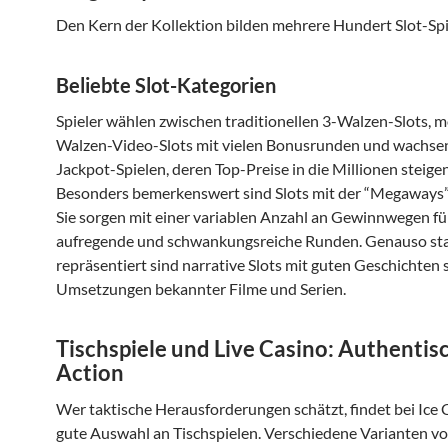
Den Kern der Kollektion bilden mehrere Hundert Slot-Spi
Beliebte Slot-Kategorien
Spieler wählen zwischen traditionellen 3-Walzen-Slots, 
Walzen-Video-Slots mit vielen Bonusrunden und wachs
Jackpot-Spielen, deren Top-Preise in die Millionen steige
Besonders bemerkenswert sind Slots mit der “Megaways
Sie sorgen mit einer variablen Anzahl an Gewinnwegen fü
aufregende und schwankungsreiche Runden. Genauso st
repräsentiert sind narrative Slots mit guten Geschichten
Umsetzungen bekannter Filme und Serien.
Tischspiele und Live Casino: Authentis
Action
Wer taktische Herausforderungen schätzt, findet bei Ice 
gute Auswahl an Tischspielen. Verschiedene Varianten vo