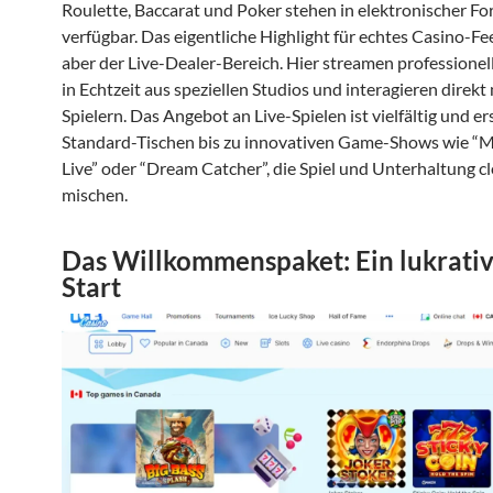
Roulette, Baccarat und Poker stehen in elektronischer F
verfügbar. Das eigentliche Highlight für echtes Casino-Fee
aber der Live-Dealer-Bereich. Hier streamen professionel
in Echtzeit aus speziellen Studios und interagieren direkt
Spielern. Das Angebot an Live-Spielen ist vielfältig und er
Standard-Tischen bis zu innovativen Game-Shows wie “
Live” oder “Dream Catcher”, die Spiel und Unterhaltung c
mischen.
Das Willkommenspaket: Ein lukrati
Start