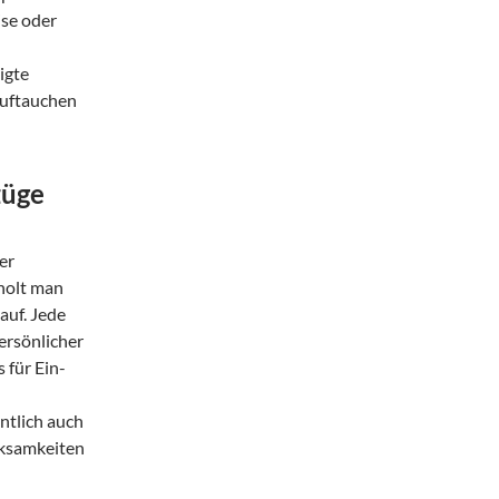
ise oder
igte
auftauchen
züge
er
holt man
auf. Jede
ersönlicher
 für Ein-
ntlich auch
rksamkeiten