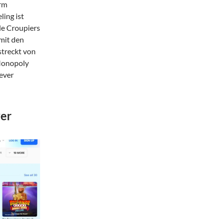
orm
ling ist
le Croupiers
 mit den
streckt von
Monopoly
lever
ver