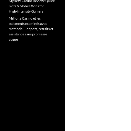
MyBet9 Casino Review: Quick
Slots & Mobile Wins for
High‑Intensity Gamers
Millionz Casino et les
paiements examinés avec
méthode — dépôts, retraits et
assistance sans promesse
vague