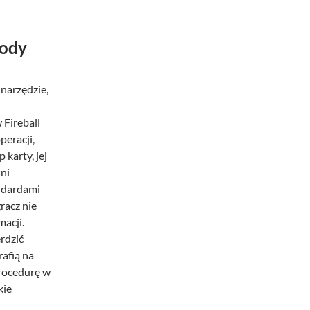
tody
narzędzie,
Fireball
peracji,
 karty, jej
ni
andardami
racz nie
acji.
rdzić
afią na
procedurę w
kie