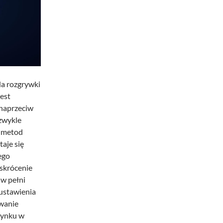
da rozgrywki
est
 naprzeciw
ezwykle
h metod
taje się
ego
 skrócenie
 w pełni
 ustawienia
wanie
rynku w