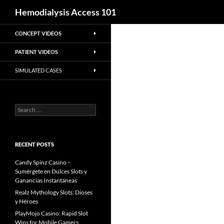
Search
Hemodialysis Access 101
Skip
CONCEPT VIDEOS
to
content
PATIENT VIDEOS
SIMULATED CASES
Search
for:
RECENT POSTS
Candy Spinz Casino –
Sumérgete en Dulces Slots y
Ganancias Instantáneas
Realz Mythology Slots: Dioses
y Héroes
PlayMojo Casino: Rapid Slot
Wins for Mobile Gamers