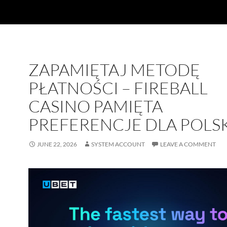
ZAPAMIĘTAJ METODĘ
PŁATNOŚCI – FIREBALL
CASINO PAMIĘTA
PREFERENCJE DLA POLS
JUNE 22, 2026
SYSTEM ACCOUNT
LEAVE A COMMENT