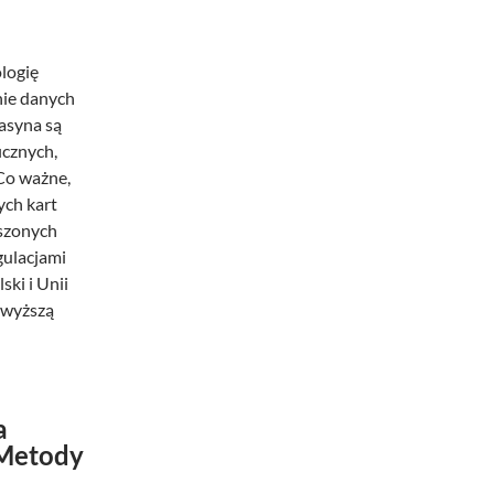
logię
nie danych
asyna są
cznych,
Co ważne,
ch kart
szonych
gulacjami
ki i Unii
ajwyższą
a
 Metody