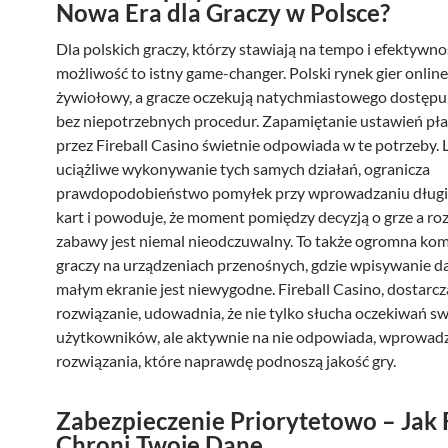
Nowa Era dla Graczy w Polsce?
Dla polskich graczy, którzy stawiają na tempo i efektywnoś
możliwość to istny game-changer. Polski rynek gier online
żywiołowy, a gracze oczekują natychmiastowego dostęp
bez niepotrzebnych procedur. Zapamiętanie ustawień pła
przez Fireball Casino świetnie odpowiada w te potrzeby. 
uciążliwe wykonywanie tych samych działań, ogranicza
prawdopodobieństwo pomyłek przy wprowadzaniu długi
kart i powoduje, że moment pomiędzy decyzją o grze a r
zabawy jest niemal nieodczuwalny. To także ogromna kom
graczy na urządzeniach przenośnych, gdzie wpisywanie d
małym ekranie jest niewygodne. Fireball Casino, dostarcz
rozwiązanie, udowadnia, że nie tylko słucha oczekiwań sw
użytkowników, ale aktywnie na nie odpowiada, wprowad
rozwiązania, które naprawdę podnoszą jakość gry.
Zabezpieczenie Priorytetowo – Jak F
Chroni Twoje Dane