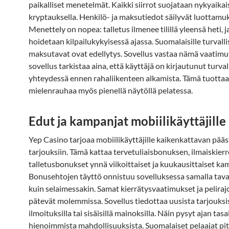
paikalliset menetelmät. Kaikki siirrot suojataan nykyaikai
kryptauksella. Henkilö- ja maksutiedot säilyvät luottamuk
Menettely on nopea: talletus ilmenee tilillä yleensä heti, j
hoidetaan kilpailukykyisessä ajassa. Suomalaisille turvalli
maksutavat ovat edellytys. Sovellus vastaa nämä vaatim
sovellus tarkistaa aina, että käyttäjä on kirjautunut turval
yhteydessä ennen rahaliikenteen alkamista. Tämä tuottaa
mielenrauhaa myös pienellä näytöllä pelatessa.
Edut ja kampanjat mobiilikäyttäjille
Yep Casino tarjoaa mobiilikäyttäjille kaikenkattavan pääs
tarjouksiin. Tämä kattaa tervetuliaisbonuksen, ilmaiskierr
talletusbonukset ynnä viikoittaiset ja kuukausittaiset ka
Bonusehtojen täyttö onnistuu sovelluksessa samalla tava
kuin selaimessakin. Samat kierrätysvaatimukset ja peliraj
pätevät molemmissa. Sovellus tiedottaa uusista tarjouksi
ilmoituksilla tai sisäisillä mainoksilla. Näin pysyt ajan tasa
hienoimmista mahdollisuuksista. Suomalaiset pelaajat pit