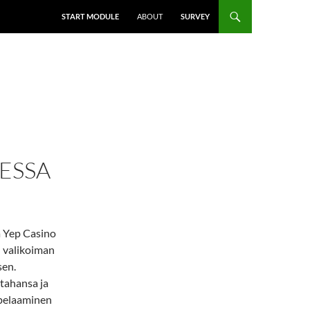
START MODULE
ABOUT
SURVEY
ESSA
a Yep Casino
n valikoiman
sen.
tahansa ja
lipelaaminen