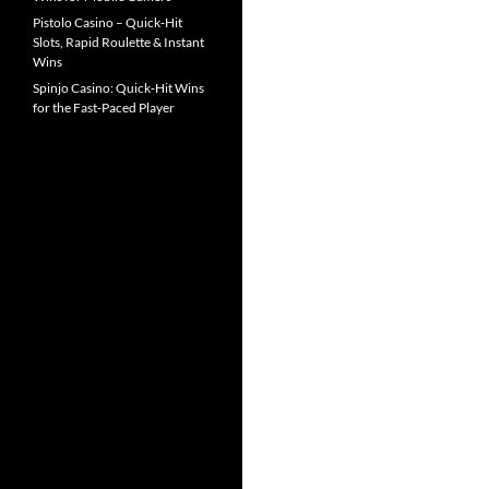
Pistolo Casino – Quick‑Hit
Slots, Rapid Roulette & Instant
Wins
Spinjo Casino: Quick‑Hit Wins
for the Fast‑Paced Player