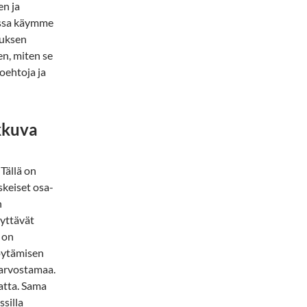
en ja
lussa käymme
luksen
en, miten se
oehtoja ja
kkuva
Tällä on
skeiset osa-
n
lyttävät
s on
löytämisen
 arvostamaa.
atta. Sama
ssilla