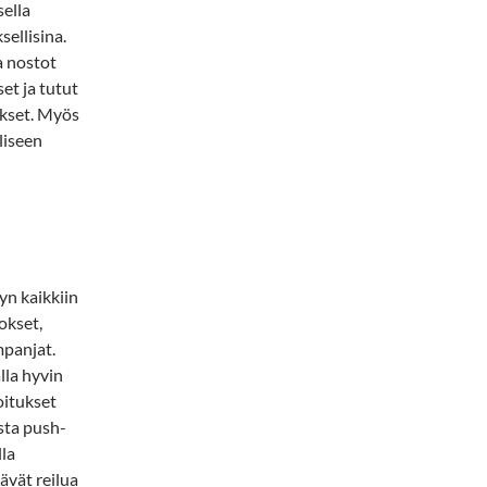
sella
sellisina.
a nostot
set ja tutut
ukset. Myös
liseen
yn kaikkiin
okset,
mpanjat.
lla hyvin
oitukset
sta push-
lla
ävät reilua