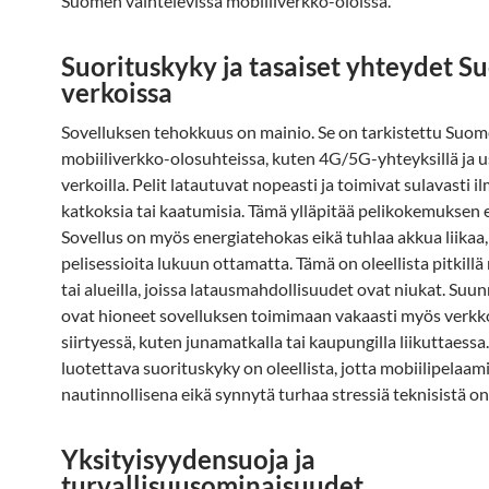
Suomen vaihtelevissa mobiiliverkko-oloissa.
Suorituskyky ja tasaiset yhteydet 
verkoissa
Sovelluksen tehokkuus on mainio. Se on tarkistettu Suom
mobiiliverkko-olosuhteissa, kuten 4G/5G-yhteyksillä ja us
verkoilla. Pelit latautuvat nopeasti ja toimivat sulavasti i
katkoksia tai kaatumisia. Tämä ylläpitää pelikokemuksen 
Sovellus on myös energiatehokas eikä tuhlaa akkua liikaa,
pelisessioita lukuun ottamatta. Tämä on oleellista pitkillä
tai alueilla, joissa latausmahdollisuudet ovat niukat. Suunn
ovat hioneet sovelluksen toimimaan vakaasti myös verkk
siirtyessä, kuten junamatkalla tai kaupungilla liikuttaessa.
luotettava suorituskyky on oleellista, jotta mobiilipelaam
nautinnollisena eikä synnytä turhaa stressiä teknisistä o
Yksityisyydensuoja ja
turvallisuusominaisuudet