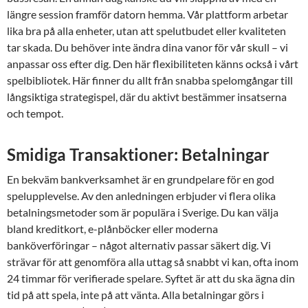
längre session framför datorn hemma. Vår plattform arbetar
lika bra på alla enheter, utan att spelutbudet eller kvaliteten
tar skada. Du behöver inte ändra dina vanor för vår skull – vi
anpassar oss efter dig. Den här flexibiliteten känns också i vårt
spelbibliotek. Här finner du allt från snabba spelomgångar till
långsiktiga strategispel, där du aktivt bestämmer insatserna
och tempot.
Smidiga Transaktioner: Betalningar
En bekväm bankverksamhet är en grundpelare för en god
spelupplevelse. Av den anledningen erbjuder vi flera olika
betalningsmetoder som är populära i Sverige. Du kan välja
bland kreditkort, e-plånböcker eller moderna
banköverföringar – något alternativ passar säkert dig. Vi
strävar för att genomföra alla uttag så snabbt vi kan, ofta inom
24 timmar för verifierade spelare. Syftet är att du ska ägna din
tid på att spela, inte på att vänta. Alla betalningar görs i