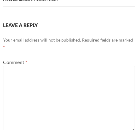
LEAVE A REPLY
Your email address will not be published.
Required fields are marked
*
Comment
*