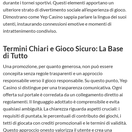
durante i tornei sportivi. Questi elementi apportano un
ulteriore strato di divertimento sociale all’esperienza di gioco.
Dimostrano come Yep Casino sappia parlare la lingua dei suoi
utenti, instaurando connessioni emotive e momenti di
intrattenimento condiviso.
Termini Chiari e Gioco Sicuro: La Base
di Tutto
Una promozione, per quanto generosa, non può essere
concepita senza regole trasparenti e un approccio
responsabile verso il gioco responsabile. Su questo punto, Yep
Casino si distingue per una trasparenza comunicativa. Ogni
offerta sul portale è corredata da un collegamento diretto ai
regolamenti. Il linguaggio adottato è comprensibile e evita
qualsiasi ambiguità. La chiarezza riguarda aspetti cruciali: i
requisiti di puntata, le percentuali di contributo dei giochi, i
tetti di giocata con crediti promozionali e le termini di validità.
Questo approccio onesto valorizza il utente e crea una