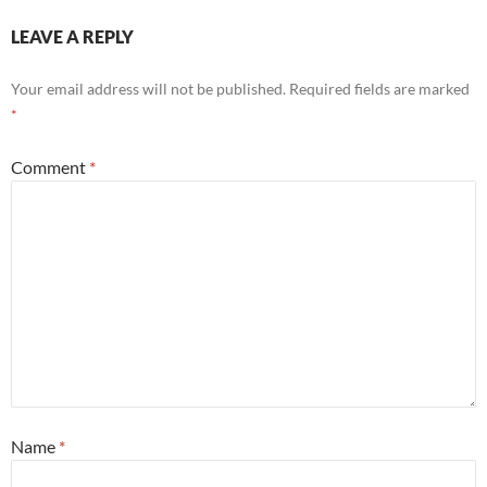
LEAVE A REPLY
Your email address will not be published.
Required fields are marked
*
Comment
*
Name
*