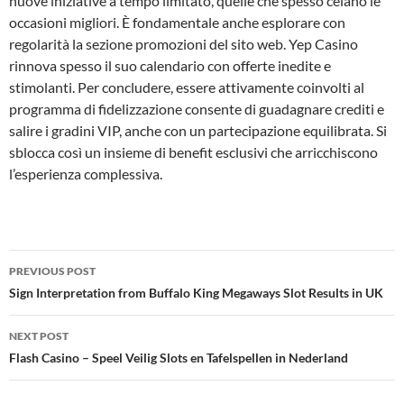
nuove iniziative a tempo limitato, quelle che spesso celano le
occasioni migliori. È fondamentale anche esplorare con
regolarità la sezione promozioni del sito web. Yep Casino
rinnova spesso il suo calendario con offerte inedite e
stimolanti. Per concludere, essere attivamente coinvolti al
programma di fidelizzazione consente di guadagnare crediti e
salire i gradini VIP, anche con un partecipazione equilibrata. Si
sblocca così un insieme di benefit esclusivi che arricchiscono
l’esperienza complessiva.
Post
PREVIOUS POST
navigation
Sign Interpretation from Buffalo King Megaways Slot Results in UK
NEXT POST
Flash Casino – Speel Veilig Slots en Tafelspellen in Nederland