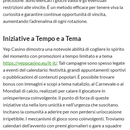
precisione. Sono elencati i giochi validi e gli eventuali
restrizioni alle vincite. È un metodo efficace per tenere viva la
curiosità e garantire continue opportunità di vincita,
aumentando l’adrenalina di ogni rotazione.
Iniziative a Tempo e a Tema
Yep Casino dimostra una notevole abilità di cogliere lo spirito
del momento con promozioni a tempo limitato e a tema
https://yeppcasino.eu/it-it/
. Tali campagne sono spesso legate
a eventi del calendario: festività, grandi appuntamenti sportivi
o pubblicazioni di contenuti popolari. È possibile trovare
bonus con immagini e scopi a tema natalizio, al Carnevale o ai
Mondiali di calcio, realizzati per calare il giocatore in
un’esperienza coinvolgente. Il punto di forza di queste
iniziative sta nella loro unicità e nell’urgenza che suscitano.
Incitano la comunità a aderire per non perdersi un’occasione
irripetibile. I meccanismi di gioco sono coinvolgenti. Troviamo
calendari dell’avvento con premi giornalieri o gare a squadre