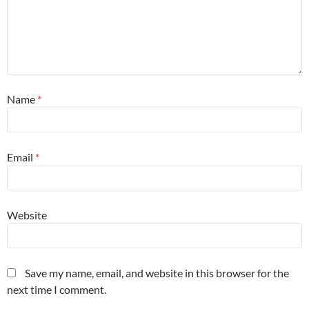
Name
*
Email
*
Website
Save my name, email, and website in this browser for the
next time I comment.