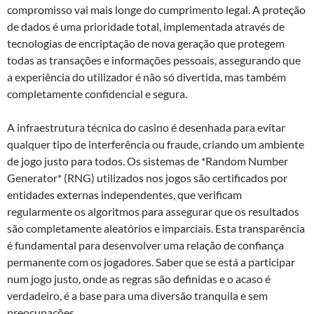
compromisso vai mais longe do cumprimento legal. A proteção
de dados é uma prioridade total, implementada através de
tecnologias de encriptação de nova geração que protegem
todas as transações e informações pessoais, assegurando que
a experiência do utilizador é não só divertida, mas também
completamente confidencial e segura.
A infraestrutura técnica do casino é desenhada para evitar
qualquer tipo de interferência ou fraude, criando um ambiente
de jogo justo para todos. Os sistemas de *Random Number
Generator* (RNG) utilizados nos jogos são certificados por
entidades externas independentes, que verificam
regularmente os algoritmos para assegurar que os resultados
são completamente aleatórios e imparciais. Esta transparência
é fundamental para desenvolver uma relação de confiança
permanente com os jogadores. Saber que se está a participar
num jogo justo, onde as regras são definidas e o acaso é
verdadeiro, é a base para uma diversão tranquila e sem
preocupações.