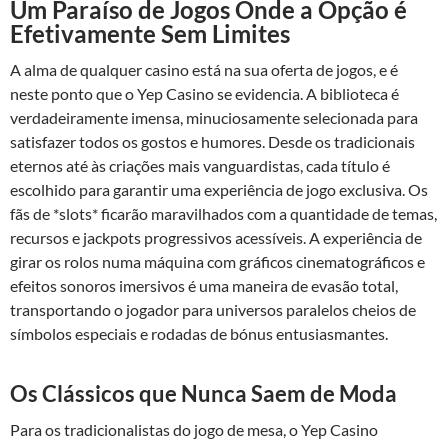
Um Paraíso de Jogos Onde a Opção é
Efetivamente Sem Limites
A alma de qualquer casino está na sua oferta de jogos, e é
neste ponto que o Yep Casino se evidencia. A biblioteca é
verdadeiramente imensa, minuciosamente selecionada para
satisfazer todos os gostos e humores. Desde os tradicionais
eternos até às criações mais vanguardistas, cada título é
escolhido para garantir uma experiência de jogo exclusiva. Os
fãs de *slots* ficarão maravilhados com a quantidade de temas,
recursos e jackpots progressivos acessíveis. A experiência de
girar os rolos numa máquina com gráficos cinematográficos e
efeitos sonoros imersivos é uma maneira de evasão total,
transportando o jogador para universos paralelos cheios de
símbolos especiais e rodadas de bónus entusiasmantes.
Os Clássicos que Nunca Saem de Moda
Para os tradicionalistas do jogo de mesa, o Yep Casino