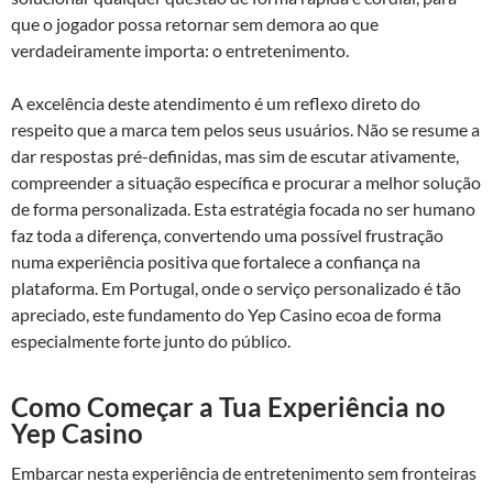
que o jogador possa retornar sem demora ao que
verdadeiramente importa: o entretenimento.
A excelência deste atendimento é um reflexo direto do
respeito que a marca tem pelos seus usuários. Não se resume a
dar respostas pré-definidas, mas sim de escutar ativamente,
compreender a situação específica e procurar a melhor solução
de forma personalizada. Esta estratégia focada no ser humano
faz toda a diferença, convertendo uma possível frustração
numa experiência positiva que fortalece a confiança na
plataforma. Em Portugal, onde o serviço personalizado é tão
apreciado, este fundamento do Yep Casino ecoa de forma
especialmente forte junto do público.
Como Começar a Tua Experiência no
Yep Casino
Embarcar nesta experiência de entretenimento sem fronteiras