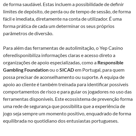
de forma saudável. Estas incluem a possibilidade de definir
limites de depósito, de perda ou de tempo de sessão, de forma
fácil e imediata, diretamente na conta de utilizador. É uma
forma prática de cada um determinar os seus próprios
parâmetros de diversão.
Para além das ferramentas de autolimitação, o Yep Casino
oferedisponibiliza informações claras e acesso direto a
organizações de apoio especializadas, como a
Responsible
Gambling Foundation
ou o
SICAD
em Portugal, para quem
possa precisar de aconselhamento ou suporte. A equipa de
apoio ao cliente é também treinada para identificar possíveis
comportamentos de risco e para guiar os jogadores no uso das
ferramentas disponíveis. Este ecossistema de prevenção forma
uma rede de segurança que possibilita que a experiência de
jogo seja sempre um momento positivo, enquadrado de forma
equilibrada no quotidiano dos entusiastas portugueses.