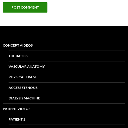
CONCEPT VIDEOS
THE BASICS
VASCULAR ANATOMY
PHYSICAL EXAM
ACCESS STENOSIS
DIALYSIS MACHINE
PATIENT VIDEOS
PATIENT 1