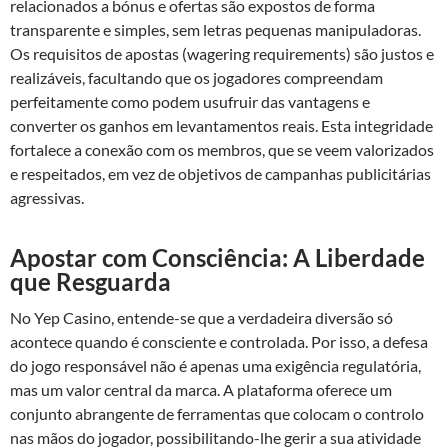
relacionados a bónus e ofertas são expostos de forma
transparente e simples, sem letras pequenas manipuladoras.
Os requisitos de apostas (wagering requirements) são justos e
realizáveis, facultando que os jogadores compreendam
perfeitamente como podem usufruir das vantagens e
converter os ganhos em levantamentos reais. Esta integridade
fortalece a conexão com os membros, que se veem valorizados
e respeitados, em vez de objetivos de campanhas publicitárias
agressivas.
Apostar com Consciência: A Liberdade
que Resguarda
No Yep Casino, entende-se que a verdadeira diversão só
acontece quando é consciente e controlada. Por isso, a defesa
do jogo responsável não é apenas uma exigência regulatória,
mas um valor central da marca. A plataforma oferece um
conjunto abrangente de ferramentas que colocam o controlo
nas mãos do jogador, possibilitando-lhe gerir a sua atividade