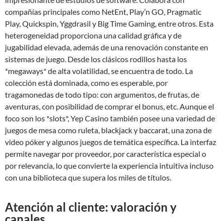
compañías principales como NetEnt, Play’n GO, Pragmatic
Play, Quickspin, Yggdrasil y Big Time Gaming, entre otros. Esta
heterogeneidad proporciona una calidad gráfica y de
jugabilidad elevada, además de una renovación constante en
sistemas de juego. Desde los clásicos rodillos hasta los
*megaways* de alta volatilidad, se encuentra de todo. La
colección está dominada, como es esperable, por
tragamonedas de todo tipo: con argumentos, de frutas, de
aventuras, con posibilidad de comprar el bonus, etc. Aunque el
foco son los *slots*, Yep Casino también posee una variedad de
juegos de mesa como ruleta, blackjack y baccarat, una zona de
video póker y algunos juegos de temática específica. La interfaz
permite navegar por proveedor, por característica especial o
por relevancia, lo que convierte la experiencia intuitiva incluso
con una biblioteca que supera los miles de títulos.
Atención al cliente: valoración y
canales