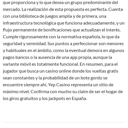
que proporciona y lo que desea un grupo predominante del
mercado. La realización de esta propuesta es perfecta. Cuenta
con una biblioteca de juegos amplia y de primera, una
infraestructura tecnológica que funciona adecuadamente, y un
flujo permanente de bonificaciones que actualizan el interés.
Cumple rigurosamente con la normativa española, lo que da
seguridad y serenidad. Sus puntos a perfeccionar son menores
y habituales en el ámbito, como la eventual demora en algunos
pagos bancos o la ausencia de una app propia, aunque la
variante móvil es totalmente funcional. En resumen, para el
jugador que busca un casino online donde los vueltas gratis
sean constantes y la probabilidad de un bote gordo se
encuentre siempre ahí, Yep Casino representa un sitio de
máximo nivel. Confirma con mucho su claim de ser el hogar de
los giros gratuitos y los jackpots en España.
Post