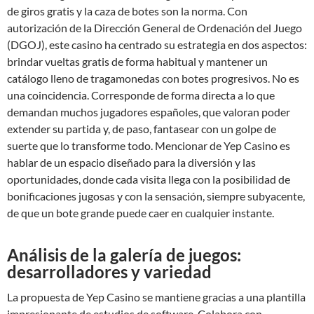
de giros gratis y la caza de botes son la norma. Con
autorización de la Dirección General de Ordenación del Juego
(DGOJ), este casino ha centrado su estrategia en dos aspectos:
brindar vueltas gratis de forma habitual y mantener un
catálogo lleno de tragamonedas con botes progresivos. No es
una coincidencia. Corresponde de forma directa a lo que
demandan muchos jugadores españoles, que valoran poder
extender su partida y, de paso, fantasear con un golpe de
suerte que lo transforme todo. Mencionar de Yep Casino es
hablar de un espacio diseñado para la diversión y las
oportunidades, donde cada visita llega con la posibilidad de
bonificaciones jugosas y con la sensación, siempre subyacente,
de que un bote grande puede caer en cualquier instante.
Análisis de la galería de juegos:
desarrolladores y variedad
La propuesta de Yep Casino se mantiene gracias a una plantilla
impresionante de estudios de software. Colabora con