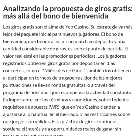
Analizando la propuesta de giros gratis:
más allá del bono de bienvenida
Los giros gratis son el alma de Yep Casino. Su estrategia va más
lejos del paquete inicial para nuevos jugadores. El bono de
bienvenida, que tiende a incluir un match en depósito y una
cantidad considerable de giros, es solo el punto de partida. El
valor real está en las promociones periódicas. Los jugadores
registrados obtienen giros gratis por depositar en días
concretos, como el “Miércoles de Giros”. También los obtienen
al participar en torneos de tragaperras, donde los mejores
puntuaciones se llevan rondas gratuitas, o a través del
programa de fidelidad, que recompensa la actividad constante.
Es importante leer los términos y condiciones, sobre todo los
requisitos de apuesta (WR), que en Yep Casino tienden a
ajustarse a lo habitual en el mercado, y las restricciones sobre
qué juegos son válidos. Esta práctica de giros continuos
sostiene el interés y da oportunidades reales de ganar sin
tener que invertir más dinero.