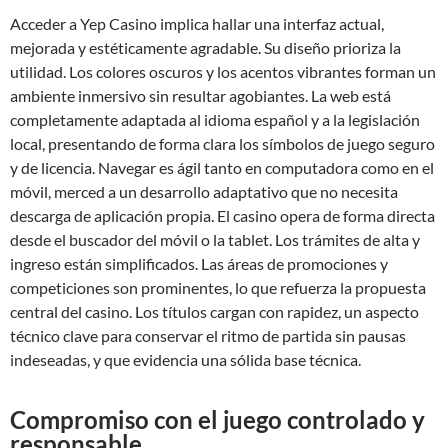
Acceder a Yep Casino implica hallar una interfaz actual,
mejorada y estéticamente agradable. Su diseño prioriza la
utilidad. Los colores oscuros y los acentos vibrantes forman un
ambiente inmersivo sin resultar agobiantes. La web está
completamente adaptada al idioma español y a la legislación
local, presentando de forma clara los símbolos de juego seguro
y de licencia. Navegar es ágil tanto en computadora como en el
móvil, merced a un desarrollo adaptativo que no necesita
descarga de aplicación propia. El casino opera de forma directa
desde el buscador del móvil o la tablet. Los trámites de alta y
ingreso están simplificados. Las áreas de promociones y
competiciones son prominentes, lo que refuerza la propuesta
central del casino. Los títulos cargan con rapidez, un aspecto
técnico clave para conservar el ritmo de partida sin pausas
indeseadas, y que evidencia una sólida base técnica.
Compromiso con el juego controlado y
responsable