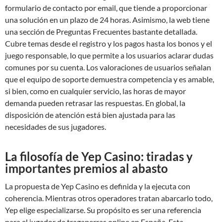
formulario de contacto por email, que tiende a proporcionar
una solución en un plazo de 24 horas. Asimismo, la web tiene
una sección de Preguntas Frecuentes bastante detallada.
Cubre temas desde el registro y los pagos hasta los bonos y el
juego responsable, lo que permite a los usuarios aclarar dudas
comunes por su cuenta. Los valoraciones de usuarios señalan
que el equipo de soporte demuestra competencia y es amable,
si bien, como en cualquier servicio, las horas de mayor
demanda pueden retrasar las respuestas. En global, la
disposición de atención está bien ajustada para las
necesidades de sus jugadores.
La filosofía de Yep Casino: tiradas y
importantes premios al abasto
La propuesta de Yep Casino es definida y la ejecuta con
coherencia. Mientras otros operadores tratan abarcarlo todo,
Yep elige especializarse. Su propósito es ser una referencia
para el jugador de tragaperras online en España. Esta