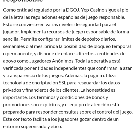
Como entidad regulado por la DGOJ, Yep Casino sigue al pie
de la letra las regulaciones españolas de juego responsable.
Esto se convierte en varias niveles de seguridad para el
jugador. Implementa recursos de juego responsable de forma
sencilla. Permite configurar límites de depósito diarios,
semanales o al mes, brinda la posibilidad de bloqueo temporal
o permanente, y dispone de enlaces directos a entidades de
apoyo como Jugadores Anónimos. Toda la operativa está
verificada por entidades independientes que confirman la azar
y transparencia de los juegos. Además, la página utiliza
tecnología de encriptación SSL para resguardar los datos
privados y financieros de los clientes. La honestidad es
importante. Los términos y condiciones de bonos y
promociones son explícitos, y el equipo de atención está
preparado para responder consultas sobre el control del juego.
Este contexto facilita a los jugadores gozar dentro de un
entorno supervisado y ético.