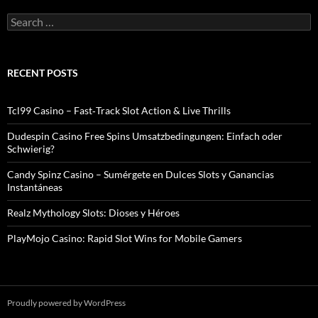
Search
for:
RECENT POSTS
Tcl99 Casino – Fast‑Track Slot Action & Live Thrills
Dudespin Casino Free Spins Umsatzbedingungen: Einfach oder
Schwierig?
Candy Spinz Casino – Sumérgete en Dulces Slots y Ganancias
Instantáneas
Realz Mythology Slots: Dioses y Héroes
PlayMojo Casino: Rapid Slot Wins for Mobile Gamers
Proudly powered by WordPress