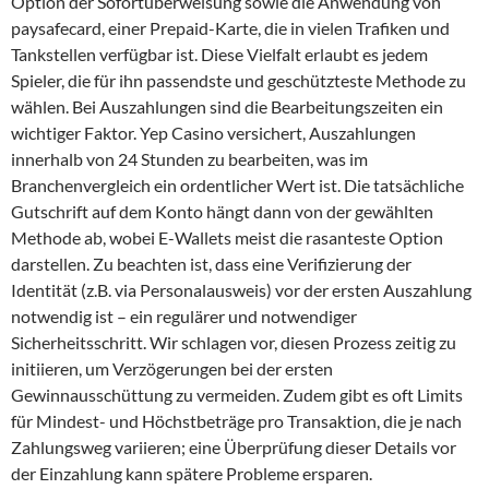
Option der Sofortüberweisung sowie die Anwendung von
paysafecard, einer Prepaid-Karte, die in vielen Trafiken und
Tankstellen verfügbar ist. Diese Vielfalt erlaubt es jedem
Spieler, die für ihn passendste und geschützteste Methode zu
wählen. Bei Auszahlungen sind die Bearbeitungszeiten ein
wichtiger Faktor. Yep Casino versichert, Auszahlungen
innerhalb von 24 Stunden zu bearbeiten, was im
Branchenvergleich ein ordentlicher Wert ist. Die tatsächliche
Gutschrift auf dem Konto hängt dann von der gewählten
Methode ab, wobei E-Wallets meist die rasanteste Option
darstellen. Zu beachten ist, dass eine Verifizierung der
Identität (z.B. via Personalausweis) vor der ersten Auszahlung
notwendig ist – ein regulärer und notwendiger
Sicherheitsschritt. Wir schlagen vor, diesen Prozess zeitig zu
initiieren, um Verzögerungen bei der ersten
Gewinnausschüttung zu vermeiden. Zudem gibt es oft Limits
für Mindest- und Höchstbeträge pro Transaktion, die je nach
Zahlungsweg variieren; eine Überprüfung dieser Details vor
der Einzahlung kann spätere Probleme ersparen.