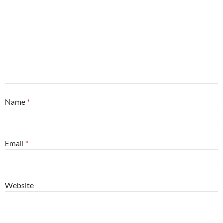
Name
*
Email
*
Website