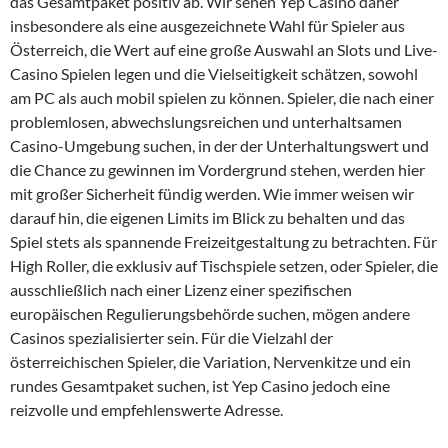
das Gesamtpaket positiv ab. Wir sehen Yep Casino daher
insbesondere als eine ausgezeichnete Wahl für Spieler aus
Österreich, die Wert auf eine große Auswahl an Slots und Live-
Casino Spielen legen und die Vielseitigkeit schätzen, sowohl
am PC als auch mobil spielen zu können. Spieler, die nach einer
problemlosen, abwechslungsreichen und unterhaltsamen
Casino-Umgebung suchen, in der der Unterhaltungswert und
die Chance zu gewinnen im Vordergrund stehen, werden hier
mit großer Sicherheit fündig werden. Wie immer weisen wir
darauf hin, die eigenen Limits im Blick zu behalten und das
Spiel stets als spannende Freizeitgestaltung zu betrachten. Für
High Roller, die exklusiv auf Tischspiele setzen, oder Spieler, die
ausschließlich nach einer Lizenz einer spezifischen
europäischen Regulierungsbehörde suchen, mögen andere
Casinos spezialisierter sein. Für die Vielzahl der
österreichischen Spieler, die Variation, Nervenkitze und ein
rundes Gesamtpaket suchen, ist Yep Casino jedoch eine
reizvolle und empfehlenswerte Adresse.