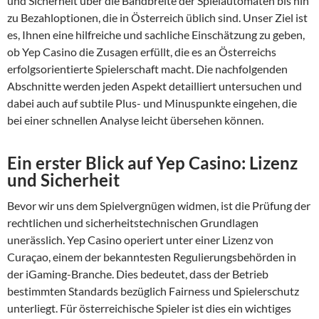
und Sicherheit über die Bandbreite der Spielautomaten bis hin
zu Bezahloptionen, die in Österreich üblich sind. Unser Ziel ist
es, Ihnen eine hilfreiche und sachliche Einschätzung zu geben,
ob Yep Casino die Zusagen erfüllt, die es an Österreichs
erfolgsorientierte Spielerschaft macht. Die nachfolgenden
Abschnitte werden jeden Aspekt detailliert untersuchen und
dabei auch auf subtile Plus- und Minuspunkte eingehen, die
bei einer schnellen Analyse leicht übersehen können.
Ein erster Blick auf Yep Casino: Lizenz
und Sicherheit
Bevor wir uns dem Spielvergnügen widmen, ist die Prüfung der
rechtlichen und sicherheitstechnischen Grundlagen
unerässlich. Yep Casino operiert unter einer Lizenz von
Curaçao, einem der bekanntesten Regulierungsbehörden in
der iGaming-Branche. Dies bedeutet, dass der Betrieb
bestimmten Standards bezüglich Fairness und Spielerschutz
unterliegt. Für österreichische Spieler ist dies ein wichtiges