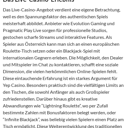
Das Live-Casino-Angebot verdient eine eigene Betrachtung,
weil es den Spannungsfaktor des authentischen Spiels
meisterhaft abbildet. Anbieter wie Evolution Gaming und
Pragmatic Play Live sorgen für professionelle Studios,
gestochen scharfe Streams und interaktive Features. Als
Spieler aus Österreich kann man sich an einen europäischen
Roulette-Tisch setzen oder ein Blackjack-Spiel mit
internationalen Gegnern erleben. Die Möglichkeit, den Dealer
und Mitspieler im Chat zu kontaktieren, schafft eine soziale
Dimension, die vielen herkömmlichen Online-Spielen fehlt.
Diese eintauchende Erfahrung ist ein starkes Argument für
Yep Casino. Besonders praktisch sind die vielfältigen Limits an
den Tischen, die sowohl Anfänger als auch Großspieler
zufriedenstellen. Darüber hinaus gibt es kreative
Abwandlungen wie “Lightning Roulette”, wo per Zufall
bestimmte Zahlen mit Bonusfaktoren belegt werden, oder
“Infinite Blackjack”, was beliebig vielen Spielern einen Platz am
Tisch ermöglicht. Diese Weiterentwicklung des traditionellen