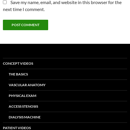
Save my name, email, and website in this browser for the
next time I comment.
CONCEPT VIDEOS
THE BASICS
VASCULAR ANATOMY
PHYSICAL EXAM
ACCESS STENOSIS
DIALYSIS MACHINE
PATIENT VIDEOS