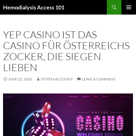
Skip
Search
Hemodialysis Access 101
to
PRIMAR
content
MENU
YEP CASINO IST DAS
CASINO FÜR ÖSTERREICHS
ZOCKER, DIE SIEGEN
LIEBEN
JUNE 22, 2026
SYSTEM ACCOUNT
LEAVE A COMMENT