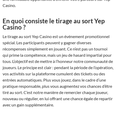
Casino.
En quoi consiste le tirage au sort Yep
Casino ?
Le tirage au sort Yep Casino est un événement promotionnel
spécial. Les participants peuvent y gagner diverses
récompenses simplement en jouant. Ce n’est pas un tournoi
qui prime la compétence, mais un jeu de hasard impartial pour
tous. L’objectif est de mettre à l’honneur notre communauté de
joueurs. Le principe est clair : pendant la période de l’opération,
vos activités sur la plateforme cumulent des tickets ou des
entrées automatiques. Plus vous jouez, dans le cadre d’une
pratique responsable, plus vous augmentez vos chances d’être
tiré au sort. C’est notre manière de remercier chaque joueur,
nouveau ou régulier, en lui offrant une chance égale de repartir
avec un gain supplémentaire.