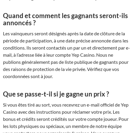
Quand et comment les gagnants seront-ils
annoncés ?
Les vainqueurs seront désignés après la date de clôture de la
période de participation, à une date précise annoncée dans les
conditions. Ils seront contactés un par un et directement par e-
mail, à l’adresse liée à leur compte Yep Casino. Nous ne
publions généralement pas de liste publique de gagnants pour
des raisons de protection de la vie privée. Vérifiez que vos
coordonnées sont à jour.
Que se passe-t-il si je gagne un prix ?
Si vous êtes tiré au sort, vous recevrez un e-mail officiel de Yep
Casino avec des instructions pour réclamer votre prix. Les
bonus et crédits seront crédités sur votre compte joueur. Pour
les lots physiques ou spéciaux, un membre de notre équipe