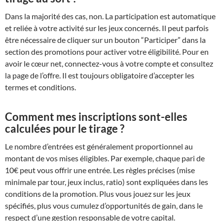
Dans la majorité des cas, non. La participation est automatique
et reliée à votre activité sur les jeux concernés. Il peut parfois
être nécessaire de cliquer sur un bouton “Participer” dans la
section des promotions pour activer votre éligibilité. Pour en
avoir le cœur net, connectez-vous à votre compte et consultez
la page de l’offre. Il est toujours obligatoire d’accepter les
termes et conditions.
Comment mes inscriptions sont-elles
calculées pour le tirage ?
Le nombre d’entrées est généralement proportionnel au
montant de vos mises éligibles. Par exemple, chaque pari de
10€ peut vous offrir une entrée. Les règles précises (mise
minimale par tour, jeux inclus, ratio) sont expliquées dans les
conditions de la promotion. Plus vous jouez sur les jeux
spécifiés, plus vous cumulez d’opportunités de gain, dans le
respect d’une gestion responsable de votre capital.