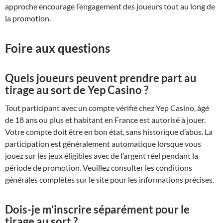
approche encourage l’engagement des joueurs tout au long de
la promotion.
Foire aux questions
Quels joueurs peuvent prendre part au
tirage au sort de Yep Casino ?
Tout participant avec un compte vérifié chez Yep Casino, âgé
de 18 ans ou plus et habitant en France est autorisé à jouer.
Votre compte doit être en bon état, sans historique d’abus. La
participation est généralement automatique lorsque vous
jouez sur les jeux éligibles avec de l’argent réel pendant la
période de promotion. Veuillez consulter les conditions
générales complètes sur le site pour les informations précises.
Dois-je m’inscrire séparément pour le
tirage au sort ?