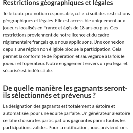
Restrictions géographiques et légales
Telle toute promotion responsable, celle-ci suit des restrictions
géographiques et légales. Elle est accessible uniquement aux
joueurs localisés en France et âgés de 18 ans ou plus. Ces
restrictions proviennent de notre licence et du cadre
réglementaire français que nous appliquons. Une connexion
depuis une région non éligible bloque la participation. Cela
permet la conformité de l’opération et sauvegarde à la fois le
joueur et l’opérateur. Notre engagement envers un jeu légal et
sécurisé est indéfectible.
De quelle manière les gagnants seront-
ils sélectionnés et prévenus ?
La désignation des gagnants est totalement aléatoire et
automatisée, pour une équité parfaite. Un générateur aléatoire
certifié choisira les participations gagnantes parmi toutes les
participations valides. Pour la notification, nous préviendrons