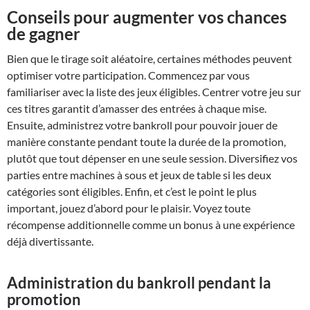
Conseils pour augmenter vos chances
de gagner
Bien que le tirage soit aléatoire, certaines méthodes peuvent
optimiser votre participation. Commencez par vous
familiariser avec la liste des jeux éligibles. Centrer votre jeu sur
ces titres garantit d’amasser des entrées à chaque mise.
Ensuite, administrez votre bankroll pour pouvoir jouer de
manière constante pendant toute la durée de la promotion,
plutôt que tout dépenser en une seule session. Diversifiez vos
parties entre machines à sous et jeux de table si les deux
catégories sont éligibles. Enfin, et c’est le point le plus
important, jouez d’abord pour le plaisir. Voyez toute
récompense additionnelle comme un bonus à une expérience
déjà divertissante.
Administration du bankroll pendant la
promotion