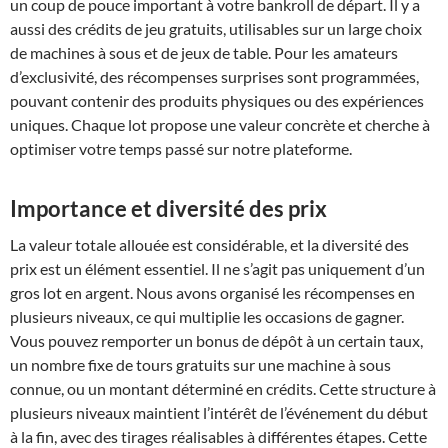
un coup de pouce important à votre bankroll de départ. Il y a
aussi des crédits de jeu gratuits, utilisables sur un large choix
de machines à sous et de jeux de table. Pour les amateurs
d’exclusivité, des récompenses surprises sont programmées,
pouvant contenir des produits physiques ou des expériences
uniques. Chaque lot propose une valeur concrète et cherche à
optimiser votre temps passé sur notre plateforme.
Importance et diversité des prix
La valeur totale allouée est considérable, et la diversité des
prix est un élément essentiel. Il ne s’agit pas uniquement d’un
gros lot en argent. Nous avons organisé les récompenses en
plusieurs niveaux, ce qui multiplie les occasions de gagner.
Vous pouvez remporter un bonus de dépôt à un certain taux,
un nombre fixe de tours gratuits sur une machine à sous
connue, ou un montant déterminé en crédits. Cette structure à
plusieurs niveaux maintient l’intérêt de l’événement du début
à la fin, avec des tirages réalisables à différentes étapes. Cette