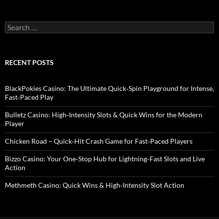
Search
for:
RECENT POSTS
BlackPokies Casino: The Ultimate Quick‑Spin Playground for Intense,
Fast‑Paced Play
Bulletz Casino: High‑Intensity Slots & Quick Wins for the Modern
Player
Chicken Road – Quick‑Hit Crash Game for Fast‑Paced Players
Bizzo Casino: Your One‑Stop Hub for Lightning‑Fast Slots and Live
Action
Methmeth Casino: Quick Wins & High‑Intensity Slot Action