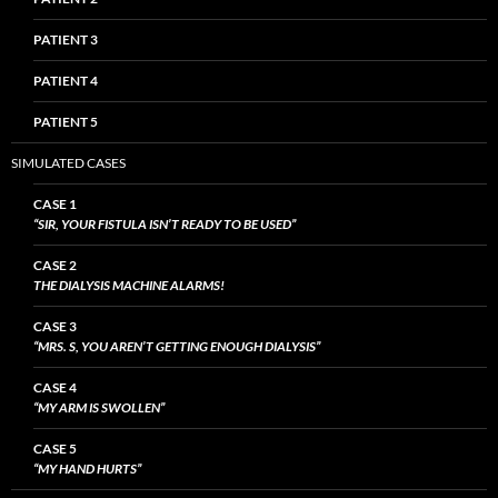
PATIENT 3
PATIENT 4
PATIENT 5
SIMULATED CASES
CASE 1
“SIR, YOUR FISTULA ISN’T READY TO BE USED”
CASE 2
THE DIALYSIS MACHINE ALARMS!
CASE 3
“MRS. S, YOU AREN’T GETTING ENOUGH DIALYSIS”
CASE 4
“MY ARM IS SWOLLEN”
CASE 5
“MY HAND HURTS”