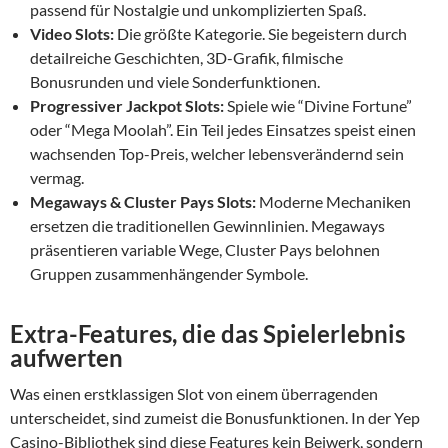
passend für Nostalgie und unkomplizierten Spaß.
Video Slots:
Die größte Kategorie. Sie begeistern durch
detailreiche Geschichten, 3D-Grafik, filmische
Bonusrunden und viele Sonderfunktionen.
Progressiver Jackpot Slots:
Spiele wie “Divine Fortune”
oder “Mega Moolah”. Ein Teil jedes Einsatzes speist einen
wachsenden Top-Preis, welcher lebensverändernd sein
vermag.
Megaways & Cluster Pays Slots:
Moderne Mechaniken
ersetzen die traditionellen Gewinnlinien. Megaways
präsentieren variable Wege, Cluster Pays belohnen
Gruppen zusammenhängender Symbole.
Extra-Features, die das Spielerlebnis
aufwerten
Was einen erstklassigen Slot von einem überragenden
unterscheidet, sind zumeist die Bonusfunktionen. In der Yep
Casino-Bibliothek sind diese Features kein Beiwerk, sondern