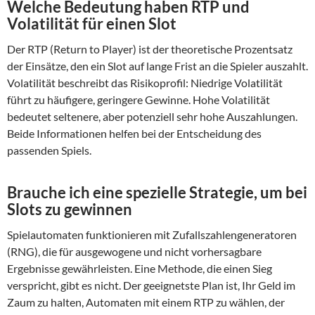
Welche Bedeutung haben RTP und
Volatilität für einen Slot
Der RTP (Return to Player) ist der theoretische Prozentsatz
der Einsätze, den ein Slot auf lange Frist an die Spieler auszahlt.
Volatilität beschreibt das Risikoprofil: Niedrige Volatilität
führt zu häufigere, geringere Gewinne. Hohe Volatilität
bedeutet seltenere, aber potenziell sehr hohe Auszahlungen.
Beide Informationen helfen bei der Entscheidung des
passenden Spiels.
Brauche ich eine spezielle Strategie, um bei
Slots zu gewinnen
Spielautomaten funktionieren mit Zufallszahlengeneratoren
(RNG), die für ausgewogene und nicht vorhersagbare
Ergebnisse gewährleisten. Eine Methode, die einen Sieg
verspricht, gibt es nicht. Der geeignetste Plan ist, Ihr Geld im
Zaum zu halten, Automaten mit einem RTP zu wählen, der