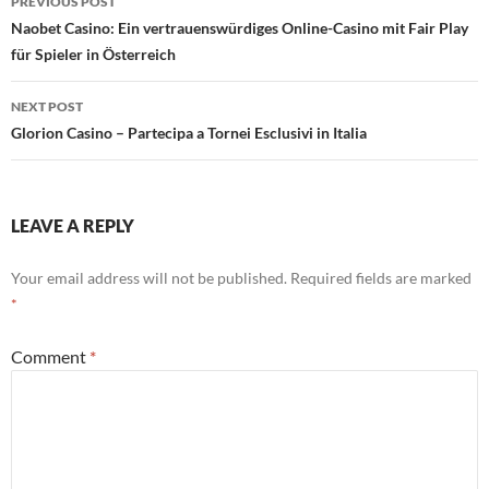
PREVIOUS POST
navigation
Naobet Casino: Ein vertrauenswürdiges Online-Casino mit Fair Play
für Spieler in Österreich
NEXT POST
Glorion Casino – Partecipa a Tornei Esclusivi in Italia
LEAVE A REPLY
Your email address will not be published.
Required fields are marked
*
Comment
*