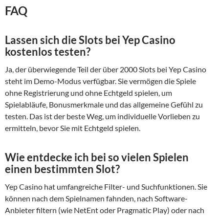
FAQ
Lassen sich die Slots bei Yep Casino
kostenlos testen?
Ja, der überwiegende Teil der über 2000 Slots bei Yep Casino
steht im Demo-Modus verfügbar. Sie vermögen die Spiele
ohne Registrierung und ohne Echtgeld spielen, um
Spielabläufe, Bonusmerkmale und das allgemeine Gefühl zu
testen. Das ist der beste Weg, um individuelle Vorlieben zu
ermitteln, bevor Sie mit Echtgeld spielen.
Wie entdecke ich bei so vielen Spielen
einen bestimmten Slot?
Yep Casino hat umfangreiche Filter- und Suchfunktionen. Sie
können nach dem Spielnamen fahnden, nach Software-
Anbieter filtern (wie NetEnt oder Pragmatic Play) oder nach