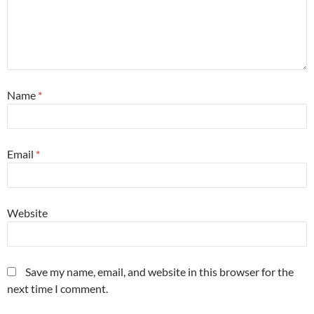
Name
*
Email
*
Website
Save my name, email, and website in this browser for the
next time I comment.