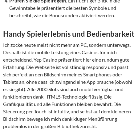
Prüfen Sie die Spielregeln.
Ein flüchtiger Blick in die
Gewinntabelle präsentiert die besten Symbole und
beschreibt, wie die Bonusrunden aktiviert werden.
Handy Spielerlebnis und Bedienbarkeit
Ich zocke heute meist nicht mehr am PC, sondern unterwegs.
Deshalb ist die mobile Leistung eines Casinos für mich
entscheidend. Yep Casino präsentiert hier eine rundum gute
Erfahrung. Die Webseite ist vollständig responsiv und passt
sich perfekt an den Bildschirm meines Smartphones oder
Tablets an, ohne dass ich zwingend eine App brauche (obwohl
es sie gibt). Alle 2000 Slots sind auch mobil verfügbar und
funktionieren dank HTML5-Technologie flüssig. Die
Grafikqualität und alle Funktionen bleiben bewahrt. Die
Steuerung per Touch ist intuitiv, und selbst auf dem kleineren
Bildschirm bewege ich mich dank kluger Menüführung
problemlos in der großen Bibliothek zurecht.