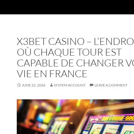
X3BET CASINO – L’ENDRO
OÙ CHAQUE TOUR EST
CAPABLE DE CHANGER V
VIE EN FRANCE
JUNE 22, 2026
SYSTEM ACCOUNT
LEAVE A COMMENT