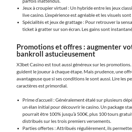
parfois inattendus.
Jeux à croupier virtuel : Un hybride entre les jeux class
live casino. L’expérience est agréable et les visuels sont 
Spécialités et jeux de grattage : Pour retrouver la sens
ticket à gratter sur son écran. Les gains sont instantané
Promotions et offres : augmenter vo
bankroll astucieusement
X3bet Casino est tout aussi généreux sur les promotions.
guident le joueur à chaque étape. Mais prudence, une offre
avantageuse que si ses conditions le sont aussi. Lire les pe
caractères est primordial.
Prime d’accueil : Généralement étalé sur plusieurs dépô
un élan initial pour découvrir le casino. Un package st
pourrait être 100% jusqu’à 500€, plus 100 tours gratui
distribués sur les trois premiers versements.
Parties offertes : Attribués régulièrement, ils permette