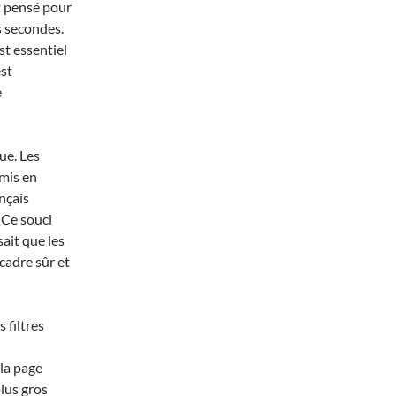
t pensé pour
s secondes.
st essentiel
est
e
ue. Les
 mis en
ançais
. Ce souci
ait que les
cadre sûr et
 filtres
 la page
lus gros