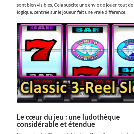
sont bien visibles. Cela suscite une envie de jouer, tout de
logique, centrée sur le joueur, fait une vraie différence.
Le cœur du jeu : une ludothèque
considérable et étendue