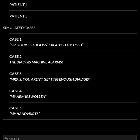
PATIENT 4
PATIENT 5
SIMULATED CASES
CASE 1
“SIR, YOUR FISTULA ISN’T READY TO BE USED”
CASE 2
THE DIALYSIS MACHINE ALARMS!
CASE 3
“MRS. S, YOU AREN’T GETTING ENOUGH DIALYSIS”
CASE 4
“MY ARM IS SWOLLEN”
CASE 5
“MY HAND HURTS”
Search