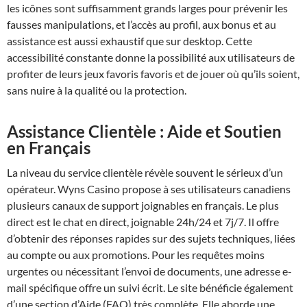
les icônes sont suffisamment grands larges pour prévenir les
fausses manipulations, et l’accès au profil, aux bonus et au
assistance est aussi exhaustif que sur desktop. Cette
accessibilité constante donne la possibilité aux utilisateurs de
profiter de leurs jeux favoris favoris et de jouer où qu’ils soient,
sans nuire à la qualité ou la protection.
Assistance Clientèle : Aide et Soutien
en Français
La niveau du service clientèle révèle souvent le sérieux d’un
opérateur. Wyns Casino propose à ses utilisateurs canadiens
plusieurs canaux de support joignables en français. Le plus
direct est le chat en direct, joignable 24h/24 et 7j/7. Il offre
d’obtenir des réponses rapides sur des sujets techniques, liées
au compte ou aux promotions. Pour les requêtes moins
urgentes ou nécessitant l’envoi de documents, une adresse e-
mail spécifique offre un suivi écrit. Le site bénéficie également
d’une section d’Aide (FAQ) très complète. Elle aborde une