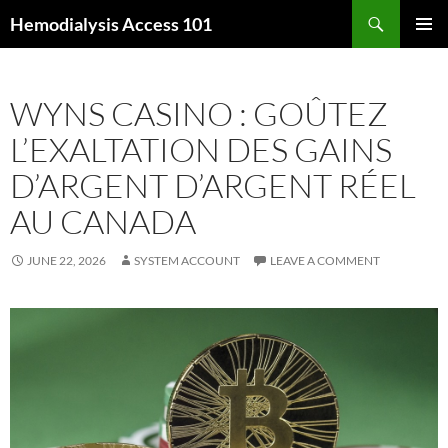
Skip
Search
Hemodialysis Access 101
to
PRIMAR
content
MENU
WYNS CASINO : GOÛTEZ
L’EXALTATION DES GAINS
D’ARGENT D’ARGENT RÉEL
AU CANADA
JUNE 22, 2026
SYSTEM ACCOUNT
LEAVE A COMMENT