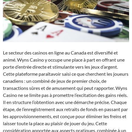
Le secteur des casinos en ligne au Canada est diversifié et
animé. Wyns Casino y occupe une place à part en offrant une
porte d’entrée directe et stimulante vers les jeux d’argent.
Cette plateforme paraîtavoir saisi ce que cherchent les joueurs
canadiens : un combiné de jeux de premier choix, de
transactions sûres et de amusement qui peut rapporter. Wyns
Casino ne se limite pas à promettre l’excitation des gains réels.
Il en structure l’obtention avec une démarche précise. Chaque
étape, de l’enregistrement aux retraits de fonds en passant par
les approvisionnements, est conçue pour éliminer les freins et
laisser toute la place au plaisir de jouer du jeu. Cette
considération apportée aux aspects pratiques, combinée à un