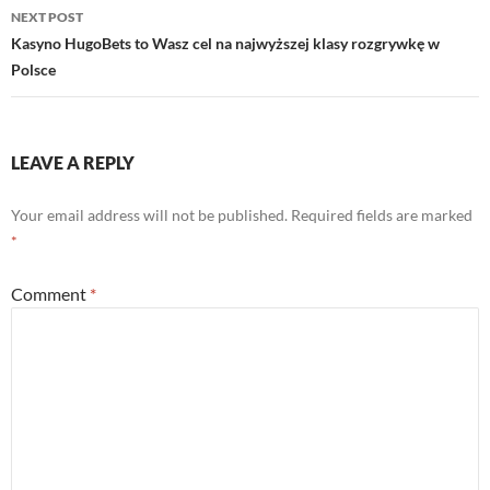
NEXT POST
Kasyno HugoBets to Wasz cel na najwyższej klasy rozgrywkę w
Polsce
LEAVE A REPLY
Your email address will not be published.
Required fields are marked
*
Comment
*