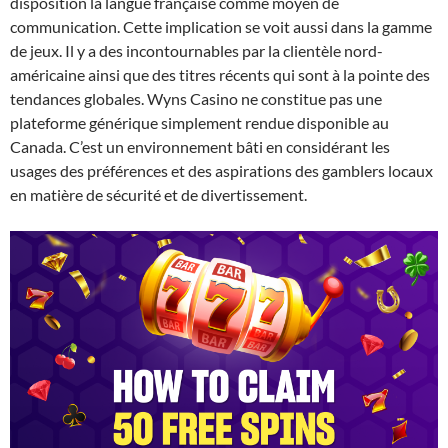
disposition la langue française comme moyen de
communication. Cette implication se voit aussi dans la gamme
de jeux. Il y a des incontournables par la clientèle nord-
américaine ainsi que des titres récents qui sont à la pointe des
tendances globales. Wyns Casino ne constitue pas une
plateforme générique simplement rendue disponible au
Canada. C’est un environnement bâti en considérant les
usages des préférences et des aspirations des gamblers locaux
en matière de sécurité et de divertissement.