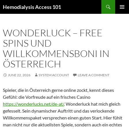
Skip
Search
Hemodialysis Access 101
to
PRIMAR
content
MENU
WONDERLUCK – FREE
SPINS UND
WILLKOMMENSBONI IN
ÖSTERREICH
JUNE 22, 2026
SYSTEM ACCOUNT
LEAVE A COMMENT
Spieler, die in Österreich gerne online zockt, kennt dieses
Gefühl: die Vorfreude auf ein frisches Casino
https://wonderlucks.net/de-at/
. Wonderluck hat mich gleich
gefesselt. Sein dynamischer Auftritt und das verlockende
Willkommenspaket versprechen einen guten Start. Hier fühlt
man nicht nur die aktuellsten Spiele, sondern auch ein echtes