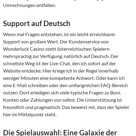
Umrechnungen entfallen.
Support auf Deutsch
Wenn mal Fragen entstehen, ist ein leicht erreichbarer
Support von großem Wert. Der Kundenservice von
Wonderluck Casino steht österreichischen Spielern
mehrsprachig zur Verfügung, natürlich auf Deutsch. Der
schnellste Weg ist der Live-Chat, den ich sofort auf der
Website entdecke. Hier kriege ich in der Regel innerhalb
weniger Minuten eine kompetente Antwort. Oder kann ich
eine E-Mail schreiben oder den umfangreichen FAQ-Bereich
nutzen. Dort erledigen sich viele typische Fragen zu Boni,
Konten oder Zahlungen von selbst. Die Unterstützung ist
freundlich und pragmatisch. Das beweist mir, dass der Spieler
hier im Mittelpunkt steht.
Die Spielauswahl: Eine Galaxie der