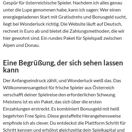
Gespür für österreichische Spieler. Nachdem ich alles genau
unter die Lupe genommen habe, kann ich sagen: Wer einen
energiegeladenen Start mit Gratisdrehs und Bonusgeld sucht,
liegt bei Wonderluck richtig. Die Website läuft auf Deutsch,
rechnet in Euro ab und bietet die Zahlungsmethoden, die wir
hier gewohnt sind. Ein rundes Paket für Spielspaß zwischen
Alpen und Donau.
Eine Begrüßung, der sich sehen lassen
kann
Der Anfangseindruck zählt, und Wonderluck weiß das. Das
Willkommensangebot für frische Spieler aus Österreich
verschafft deiner Spielreise den erforderlichen Schwung.
Meistens ist es ein Paket, das sich über die ersten
Einzahlungen erstreckt. Es kombiniert Bonusgeld mit heiß
begehrten Free Spins. Diese gestaffelte Herangehensweise
empfinde ich als clever. Du entdeckst die Plattform Schritt für
Schritt kennen und erhöhst gleichzeitig dein Spielkapital und