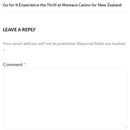
Go for It Experience the Thrill at Westace Casino for New Zealand
LEAVE A REPLY
Your email address will not be published.
Required fields are marked
*
Comment
*