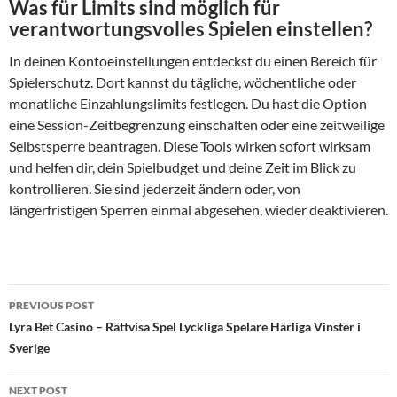
Was für Limits sind möglich für
verantwortungsvolles Spielen einstellen?
In deinen Kontoeinstellungen entdeckst du einen Bereich für
Spielerschutz. Dort kannst du tägliche, wöchentliche oder
monatliche Einzahlungslimits festlegen. Du hast die Option
eine Session-Zeitbegrenzung einschalten oder eine zeitweilige
Selbstsperre beantragen. Diese Tools wirken sofort wirksam
und helfen dir, dein Spielbudget und deine Zeit im Blick zu
kontrollieren. Sie sind jederzeit ändern oder, von
längerfristigen Sperren einmal abgesehen, wieder deaktivieren.
Post
PREVIOUS POST
navigation
Lyra Bet Casino – Rättvisa Spel Lyckliga Spelare Härliga Vinster i
Sverige
NEXT POST