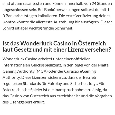
sind oft am rasantesten und können innerhalb von 24 Stunden
abgeschlossen sein. Bei Banküberweisungen solltest du mit 1-
3 Bankarbeitstagen kalkulieren. Die erste Verifizierung deines
Kontos könnte die allererste Auszahlung hinauszögern. Dieser
Schritt ist aber wichtig für die Sicherheit.
Ist das Wonderluck Casino in Österreich
laut Gesetz und mit einer Lizenz versehen?
Wonderluck Casino arbeitet unter einer offiziellen
internationalen Glücksspiellizenz, in der Regel von der Malta
Gaming Authority (MGA) oder der Curacao eGaming
Authority. Diese Lizenzen sichern zu, dass der Betrieb
regulierten Standards für Fairplay und Sicherheit folgt. Für
österreichische Spieler ist die Inanspruchnahme zulässig, da
das Casino von Österreich aus erreichbar ist und die Vorgaben
des Lizenzgebers erfüllt.