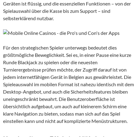
Geräten ist flüssig, und die essenziellen Funktionen – von der
Spielauswahl über die Kasse bis zum Support – sind
selbsterklärend nutzbar.
Für den strategischen Spieler unterwegs bedeutet dies
größtmögliche Beweglichkeit. Sei es, in einer Pause eine kurze
Runde Blackjack zu spielen oder die neuesten
Turnierergebnisse prüfen möchte, der Zugriff darauf ist von
jedem internetfähigen Gerät in Belgien aus gewährleistet. Die
Spieleauswahl im mobilen Format ist nahezu identisch mit dem
Desktop-Angebot, und auch die Sicherheitsfeatures bleiben
uneingeschränkt bewahrt. Die Benutzeroberfläche ist
übersichtlich aufgebaut, um auch auf kleinerem Schirm eine
klare Navigation zu bieten, sodass man sich auf das Spiel
einstellen kann und nicht auf komplizierte Menüstrukturen.