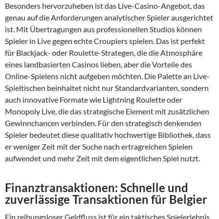
Besonders hervorzuheben ist das Live-Casino-Angebot, das
genau auf die Anforderungen analytischer Spieler ausgerichtet
ist. Mit Übertragungen aus professionellen Studios können
Spieler in Live gegen echte Croupiers spielen. Das ist perfekt
für Blackjack- oder Roulette-Strategen, die die Atmosphäre
eines landbasierten Casinos lieben, aber die Vorteile des
Online-Spielens nicht aufgeben möchten. Die Palette an Live-
Spieltischen beinhaltet nicht nur Standardvarianten, sondern
auch innovative Formate wie Lightning Roulette oder
Monopoly Live, die das strategische Element mit zusätzlichen
Gewinnchancen verbinden. Für den strategisch denkenden
Spieler bedeutet diese qualitativ hochwertige Bibliothek, dass
er weniger Zeit mit der Suche nach ertragreichen Spielen
aufwendet und mehr Zeit mit dem eigentlichen Spiel nutzt.
Finanztransaktionen: Schnelle und
zuverlässige Transaktionen für Belgier
Ein reibungsloser Geldfluss ist für ein taktisches Spielerlebnis