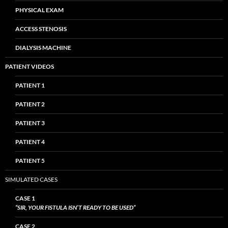
PHYSICAL EXAM
ACCESS STENOSIS
DIALYSIS MACHINE
PATIENT VIDEOS
PATIENT 1
PATIENT 2
PATIENT 3
PATIENT 4
PATIENT 5
SIMULATED CASES
CASE 1
“SIR, YOUR FISTULA ISN’T READY TO BE USED”
CASE 2