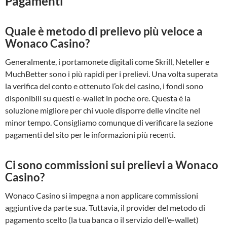
Pagamenti
Quale è metodo di prelievo più veloce a
Wonaco Casino?
Generalmente, i portamonete digitali come Skrill, Neteller e
MuchBetter sono i più rapidi per i prelievi. Una volta superata
la verifica del conto e ottenuto l’ok del casino, i fondi sono
disponibili su questi e-wallet in poche ore. Questa è la
soluzione migliore per chi vuole disporre delle vincite nel
minor tempo. Consigliamo comunque di verificare la sezione
pagamenti del sito per le informazioni più recenti.
Ci sono commissioni sui prelievi a Wonaco
Casino?
Wonaco Casino si impegna a non applicare commissioni
aggiuntive da parte sua. Tuttavia, il provider del metodo di
pagamento scelto (la tua banca o il servizio dell’e-wallet)