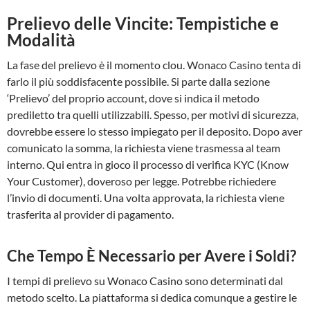
Prelievo delle Vincite: Tempistiche e
Modalità
La fase del prelievo è il momento clou. Wonaco Casino tenta di
farlo il più soddisfacente possibile. Si parte dalla sezione
‘Prelievo’ del proprio account, dove si indica il metodo
prediletto tra quelli utilizzabili. Spesso, per motivi di sicurezza,
dovrebbe essere lo stesso impiegato per il deposito. Dopo aver
comunicato la somma, la richiesta viene trasmessa al team
interno. Qui entra in gioco il processo di verifica KYC (Know
Your Customer), doveroso per legge. Potrebbe richiedere
l’invio di documenti. Una volta approvata, la richiesta viene
trasferita al provider di pagamento.
Che Tempo È Necessario per Avere i Soldi?
I tempi di prelievo su Wonaco Casino sono determinati dal
metodo scelto. La piattaforma si dedica comunque a gestire le