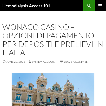
Skip
Search
Hemodialysis Access 101
to
PRIMAR
content
MENU
WONACO CASINO –
OPZIONI DI PAGAMENTO
PER DEPOSITI E PRELIEVI IN
ITALIA
JUNE 22, 2026
SYSTEM ACCOUNT
LEAVE A COMMENT