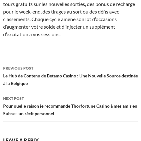
tours gratuits sur les nouvelles sorties, des bonus de recharge
pour le week-end, des tirages au sort ou des défis avec
classements. Chaque cycle amène son lot d’occasions
d’augmenter votre solde et d’injecter un supplément
d’excitation à vos sessions.
Post
PREVIOUS POST
navigation
Le Hub de Contenu de Betamo Casino : Une Nouvelle Source destinée
à la Belgique
NEXT POST
Pour quelle raison je recommande Thorfortune Casino à mes amis en
Suisse : un récit personnel
LEAVE A REPLY