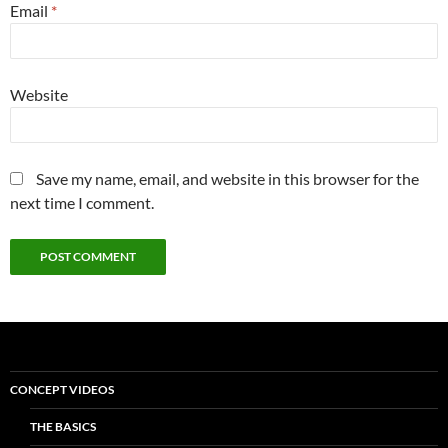
Email
*
Website
Save my name, email, and website in this browser for the
next time I comment.
CONCEPT VIDEOS
THE BASICS