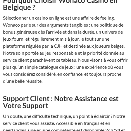
Pourquoi Choisir Wonaco Casino en
Belgique ?
Sélectionner un casino en ligne est une affaire de feeling.
Wonaco parie sur des arguments tangibles : une politique de
bonus généreuse dès l’arrivée et dans la durée, un univers de
jeux fourni et régulièrement mis à jour, le tout sur une
plateforme régulée par la CJH et destinée aux joueurs belges.
Notre soin portée au jeu responsable et la priorité donnée au
service client parachèvent ce tableau. Nous visons à vous offrir
plus qu’un simple catalogue de jeux : une expérience où vous
vous considérez considéré, en confiance, et toujours proche
d’une belle réussite.
Support Client : Notre Assistance est
Votre Support
Un doute, une difficulté technique, un point à éclaircir ? Notre
service client vous assiste. Accessible en français et en
néerlandais, une équipe compétente est disponible 24h/24 et