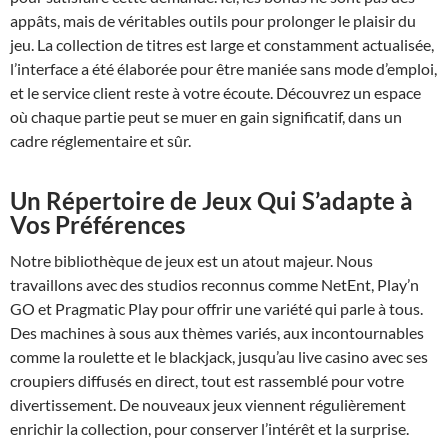
appâts, mais de véritables outils pour prolonger le plaisir du
jeu. La collection de titres est large et constamment actualisée,
l’interface a été élaborée pour être maniée sans mode d’emploi,
et le service client reste à votre écoute. Découvrez un espace
où chaque partie peut se muer en gain significatif, dans un
cadre réglementaire et sûr.
Un Répertoire de Jeux Qui S’adapte à
Vos Préférences
Notre bibliothèque de jeux est un atout majeur. Nous
travaillons avec des studios reconnus comme NetEnt, Play’n
GO et Pragmatic Play pour offrir une variété qui parle à tous.
Des machines à sous aux thèmes variés, aux incontournables
comme la roulette et le blackjack, jusqu’au live casino avec ses
croupiers diffusés en direct, tout est rassemblé pour votre
divertissement. De nouveaux jeux viennent régulièrement
enrichir la collection, pour conserver l’intérêt et la surprise.