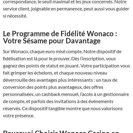
correspondance, le seuil maximal et les jeux concernés. Notre
service client, joignable en permanence, peut aussi vous guider
si nécessité.
Le Programme de Fidélité Wonaco :
Votre Sésame pour Davantage
Sur Wonaco, chaque euro misé compte. Notre dispositif de
fidélisation est là pour le prouver. Dès l’inscription, vous
gagnez des points de statut en jouant. Votre participation vous
fait grimper les échelons, et chaque nouveau niveau
déverrouille des avantages plus intéressants : un taux de
conversion des points plus avantageux, des offres
personnalisées, un cashback mensuel, l’accès à un gestionnaire
de compte, et parfois des invitations à des événements
réservés. Ce dispositif tangible montre que nous valorisons
votre présence.