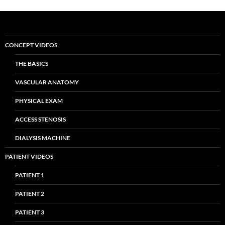
CONCEPT VIDEOS
THE BASICS
VASCULAR ANATOMY
PHYSICAL EXAM
ACCESS STENOSIS
DIALYSIS MACHINE
PATIENT VIDEOS
PATIENT 1
PATIENT 2
PATIENT 3