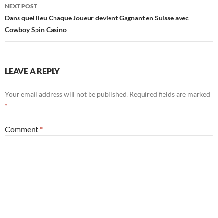
NEXT POST
Dans quel lieu Chaque Joueur devient Gagnant en Suisse avec
Cowboy Spin Casino
LEAVE A REPLY
Your email address will not be published.
Required fields are marked
*
Comment
*