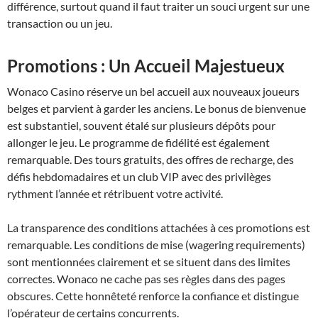
différence, surtout quand il faut traiter un souci urgent sur une
transaction ou un jeu.
Promotions : Un Accueil Majestueux
Wonaco Casino réserve un bel accueil aux nouveaux joueurs
belges et parvient à garder les anciens. Le bonus de bienvenue
est substantiel, souvent étalé sur plusieurs dépôts pour
allonger le jeu. Le programme de fidélité est également
remarquable. Des tours gratuits, des offres de recharge, des
défis hebdomadaires et un club VIP avec des privilèges
rythment l’année et rétribuent votre activité.
La transparence des conditions attachées à ces promotions est
remarquable. Les conditions de mise (wagering requirements)
sont mentionnées clairement et se situent dans des limites
correctes. Wonaco ne cache pas ses règles dans des pages
obscures. Cette honnêteté renforce la confiance et distingue
l’opérateur de certains concurrents.