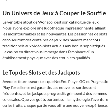
Un Univers de Jeux à Couper le Souffle
Le véritable atout de Wonaco, c’est son catalogue de jeux.
Nous avons exploré une ludothèque impressionnante, alliant
les incontournables et les nouveautés. Les passionnés de slots
découvriront des centaines de jeux, des bandits manchots
traditionnels aux vidéo-slots actuels aux bonus sophistiqués.
Le casino en direct vous immerge dans l’ambiance d’un
établissement physique avec des croupiers qualifiés.
Le Top des Slots et des Jackpots
Avec des fournisseurs tels que NetEnt, Play’n GO et Pragmatic
Play, l’excellence est garantie. Les nouvelles sorties sont
fréquentes, et les jackpots progressifs grimpent à des sommes
colossales. Que vos goûts portent sur la mythologie, l’aventure
ou les fruits, chaque partie vous offre une nouvelle expérience.