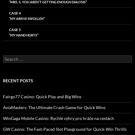
“MRS. S, YOU AREN’T GETTING ENOUGH DIALYSIS”
CASE 4
“MY ARM IS SWOLLEN”
CASE 5
“MY HAND HURTS”
Search
for:
RECENT POSTS
Fairgo77 Casino: Quick Play and Big Wins
AviaMasters: The Ultimate Crash Game for Quick Wins
WinGaga Mobile Casino: Rychlé výhry pro hráče na cestách
GW Casino: The Fast‑Paced Slot Playground for Quick‑Win Thrills