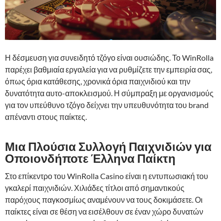
Η δέσμευση για συνειδητό τζόγο είναι ουσιώδης. Το WinRolla
παρέχει βαθμιαία εργαλεία για να ρυθμίζετε την εμπειρία σας,
όπως όρια κατάθεσης, χρονικά όρια παιχνιδιού και την
δυνατότητα αυτο-αποκλεισμού. Η σύμπραξη με οργανισμούς
για τον υπεύθυνο τζόγο δείχνει την υπευθυνότητα του brand
απέναντι στους παίκτες.
Μια Πλούσια Συλλογή Παιχνιδιών για
Οποιονδήποτε Έλληνα Παίκτη
Στο επίκεντρο του WinRolla Casino είναι η εντυπωσιακή του
γκαλερί παιχνιδιών. Χιλιάδες τίτλοι από σημαντικούς
παρόχους παγκοσμίως αναμένουν να τους δοκιμάσετε. Οι
παίκτες είναι σε θέση να εισέλθουν σε έναν χώρο δυνατών