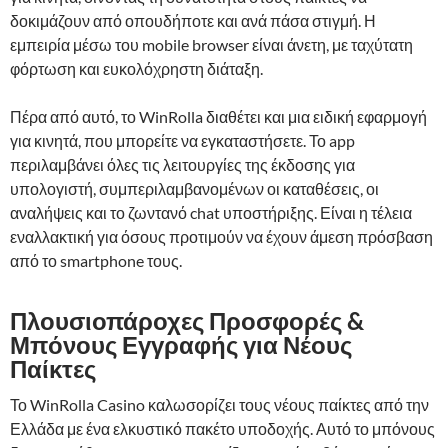
δοκιμάζουν από οπουδήποτε και ανά πάσα στιγμή. Η
εμπειρία μέσω του mobile browser είναι άνετη, με ταχύτατη
φόρτωση και ευκολόχρηστη διάταξη.
Πέρα από αυτό, το WinRolla διαθέτει και μια ειδική εφαρμογή
για κινητά, που μπορείτε να εγκαταστήσετε. Το app
περιλαμβάνει όλες τις λειτουργίες της έκδοσης για
υπολογιστή, συμπεριλαμβανομένων οι καταθέσεις, οι
αναλήψεις και το ζωντανό chat υποστήριξης. Είναι η τέλεια
εναλλακτική για όσους προτιμούν να έχουν άμεση πρόσβαση
από το smartphone τους.
Πλουσιοπάροχες Προσφορές &
Μπόνους Εγγραφής για Νέους
Παίκτες
Το WinRolla Casino καλωσορίζει τους νέους παίκτες από την
Ελλάδα με ένα ελκυστικό πακέτο υποδοχής. Αυτό το μπόνους