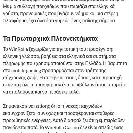
Με μια συλλογή παιχνιδιών που ταιριάζει στα ελληνικά
γούστα, προνομιακές που βγάζουν νόημα και μια στέρεη
πλατφόρμα, έχει όλα όσα γυρεύει ένας παίκτης σήμερα.
Τα Πρωταρχικά Πλεονεκτήματα
Το WinRolla ξεχωρίζει για την τοπική του προσέγγιση:
ελληνική γλώσσα, βοήθεια στα ελληνικά και συστήματα
πληρωμής που χρησιμοποιούνται στην Ελλάδα. Η βαρύτητα
στο mobile gaming προσαρμόζεται στον τρόπο της
σύγχρονης ζωής. Η σαφήνεια στους όρους και η προσοχή
στην ασφάλεια προσφέρουν ένα περιβάλλον όπου μπορείτε
να απολαύσετε και να περάσετε καλά.
Σημαντικό είναι επίσης ότι ο πίνακας παιχνιδιών
εκσυγχρονίζεται συνεχώς και προσφέρονται σταθερές
προωθητικές ενέργειες. Αυτό διασφαλίζει ότι η εμπειρία δεν
παγιώνεται ποτέ. Το WinRolla Casino δεν είναι απλώς ένας