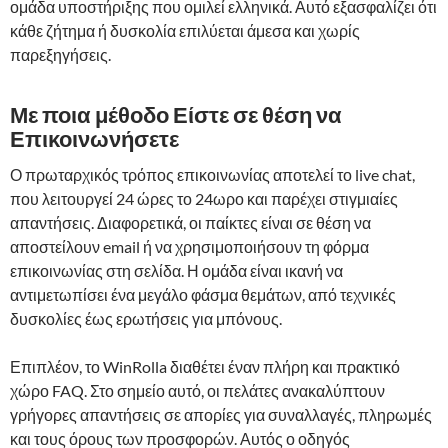
ομάδα υποστήριξης που ομιλεί ελληνικά. Αυτό εξασφαλίζει ότι
κάθε ζήτημα ή δυσκολία επιλύεται άμεσα και χωρίς
παρεξηγήσεις.
Με ποια μέθοδο Είστε σε θέση να
Επικοινωνήσετε
Ο πρωταρχικός τρόπος επικοινωνίας αποτελεί το live chat,
που λειτουργεί 24 ώρες το 24ωρο και παρέχει στιγμιαίες
απαντήσεις. Διαφορετικά, οι παίκτες είναι σε θέση να
αποστείλουν email ή να χρησιμοποιήσουν τη φόρμα
επικοινωνίας στη σελίδα. Η ομάδα είναι ικανή να
αντιμετωπίσει ένα μεγάλο φάσμα θεμάτων, από τεχνικές
δυσκολίες έως ερωτήσεις για μπόνους.
Επιπλέον, το WinRolla διαθέτει έναν πλήρη και πρακτικό
χώρο FAQ. Στο σημείο αυτό, οι πελάτες ανακαλύπτουν
γρήγορες απαντήσεις σε απορίες για συναλλαγές, πληρωμές
και τους όρους των προσφορών. Αυτός ο οδηγός