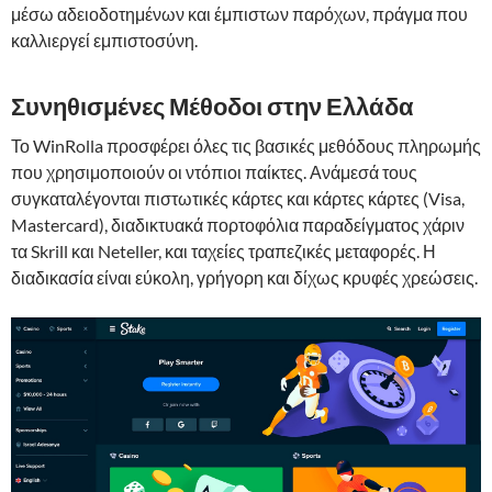
μέσω αδειοδοτημένων και έμπιστων παρόχων, πράγμα που
καλλιεργεί εμπιστοσύνη.
Συνηθισμένες Μέθοδοι στην Ελλάδα
Το WinRolla προσφέρει όλες τις βασικές μεθόδους πληρωμής
που χρησιμοποιούν οι ντόπιοι παίκτες. Ανάμεσά τους
συγκαταλέγονται πιστωτικές κάρτες και κάρτες κάρτες (Visa,
Mastercard), διαδικτυακά πορτοφόλια παραδείγματος χάριν
τα Skrill και Neteller, και ταχείες τραπεζικές μεταφορές. Η
διαδικασία είναι εύκολη, γρήγορη και δίχως κρυφές χρεώσεις.