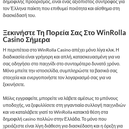
δημοφιλής προορισμός, είναι ένας αξιόπιστος σύντροφος για
τον Έλληνα παίκτη που επιθυμεί ποιότητα και αίσθημα στη
διασκέδασή του.
Ξεκινήστε Τη Πορεία Σας Στο WinRolla
Casino Σήμερα
Η περιπέτεια στο WinRolla Casino απέχει μόνο λίγα κλικ. Η
διαδικασία είναι γρήγορη και απλή, κατασκευασμένη για να
σας οδηγήσει στο παιχνίδι στο συντομότερο δυνατό χρόνο.
Μόνο μπείτε την ιστοσελίδα, συμπληρώστε τα βασικά σας
στοιχεία και ενεργοποιήστε τον λογαριασμό σας για να
ξεκινήσετε.
Μόλις εγγραφείτε, μπορείτε να λάβετε αμέσως το μπόνους
υποδοχής, να ξεφυλλίσετε στη γιγαντιαία συλλογή παιχνιδιών
και να καταλάβετε γιατί το WinRolla κατακτά θέση στα
δημοφιλή casino πολλών στην Ελλάδα. Το μόνο που
χρειάζεστε είναι λίγη διάθεση για διασκέδαση και η όρεξη για