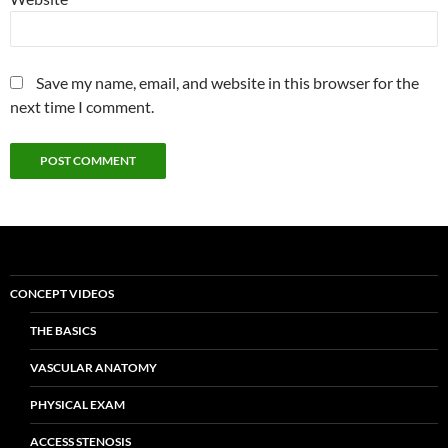
Save my name, email, and website in this browser for the
next time I comment.
CONCEPT VIDEOS
THE BASICS
VASCULAR ANATOMY
PHYSICAL EXAM
ACCESS STENOSIS