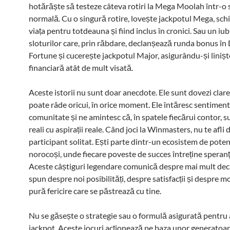
hotărăște să testeze câteva rotiri la Mega Moolah într-o 
normală. Cu o singură rotire, lovește jackpotul Mega, sc
viața pentru totdeauna și fiind inclus în cronici. Sau un iub
sloturilor care, prin răbdare, declanșează runda bonus în
Fortune și cucerește jackpotul Major, asigurându-și liniș
financiară atât de mult visată.
Aceste istorii nu sunt doar anecdote. Ele sunt dovezi clar
poate râde oricui, în orice moment. Ele întăresc sentiment
comunitate și ne amintesc că, în spatele fiecărui contor, 
reali cu aspirații reale. Când joci la Winmasters, nu te afli
participant solitat. Ești parte dintr-un ecosistem de potenț
norocoși, unde fiecare poveste de succes întreține speranț
Aceste câștiguri legendare comunică despre mai mult decâ
spun despre noi posibilități, despre satisfacții și despre
pură fericire care se păstrează cu tine.
Nu se găsește o strategie sau o formulă asigurată pentru 
jackpot. Aceste jocuri acționează pe baza unor generatoa