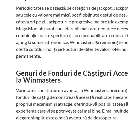
Periodicitatea se bazează pe categoria de jackpot. Jackpot
sau cele cu valoare mai mică pot fi obținute destul de des, 
câteva ori pe zi. Jackpoturile progresive majore (de exem
Mega Moolah) sunt considerabil mai rare, deoarece neces
combinație foarte specifică și au o probabilitate redusă. D
ajung la sume astronomice. Winmasters își reînnoiește 
oferta cu titluri noi și jackpoturi de diferite valori, oferind
permanente.
Genuri de Fonduri de Câștiguri Acce
la Winmasters
Varietatea constituie un avantaj la Winmasters, precum și
fonduri de câștig demonstrează această realitate. Fiecare 
propriul mecanism și atracție, oferindu-vă posibilitatea să
experiența care vi se potrivește cel mai bine. E mai mult d
alegere simplă, este o mică aventură de descoperire.