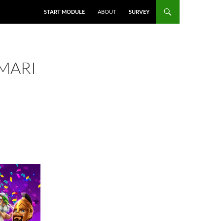
START MODULE
ABOUT
SURVEY
MARI