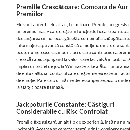
Premiile Crescătoare: Comoara de Aur 
Premiilor
Ele sunt autenticele atracții uimitoare. Premiul progresiv 
un premiu masiv care crește în funcție de fiecare pariu, pa
declanșarea un norocos găsește combinația câștigătoare
informație captivantă constă că o mulțime dintre ele sunt
peste numeroase cazinouri, lucru care contribuie ca premi
crească rapid, ajungând la valori care fac vâlvă în public. 
implici un astfel de joc la Winmasters, te alături unui ans
de entuziaști, iar contorul care crește mereu este un fact
de emoție. Pare ca o urmărire de recompense, acolo unde 
la sfârșit poate fi uriașă.
Jackpoturile Constante: Câștiguri
Considerabile cu Risc Controlat
Premiile fixe asigură un alt tip de experiență, însă nu nu m
incitantă. Acestea se caracterizează printr-o valoare prest