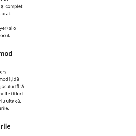
 și complet
surat:
er) și o
ocul.
n mod
ters
mod îți dă
 jocului fără
multe titluri
Nu uita că,
rile.
rile