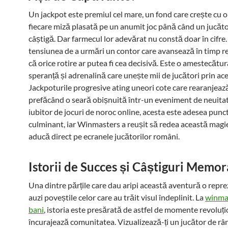
Un jackpot este premiul cel mare, un fond care crește cu o
fiecare miză plasată pe un anumit joc până când un jucăto
câștigă. Dar farmecul lor adevărat nu constă doar în cifre.
tensiunea de a urmări un contor care avansează în timp rea
că orice rotire ar putea fi cea decisivă. Este o amestecătu
speranță și adrenalină care unește mii de jucători prin acel
Jackpoturile progresive ating uneori cote care rearanjează 
prefăcând o seară obișnuită într-un eveniment de neuitat
iubitor de jocuri de noroc online, acesta este adesea punc
culminant, iar Winmasters a reușit să redea această magie
aducă direct pe ecranele jucătorilor români.
Istorii de Succes și Câștiguri Memo
Una dintre părțile care dau aripi această aventură o repre
auzi poveștile celor care au trăit visul îndeplinit. La
winmas
bani
, istoria este presărată de astfel de momente revoluț
încurajează comunitatea. Vizualizează-ți un jucător de râ